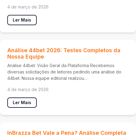
4 de março de 2026
Ler Mais
Análise 44bet 2026: Testes Completos da
Nossa Equipe
Análise 44bet: Visão Geral da Plataforma Recebemos
diversas solicitações de leitores pedindo uma análise do
44bet. Nossa equipe editorial realizou…
4 de março de 2026
Ler Mais
InBrazza Bet Vale a Pena? Análise Completa