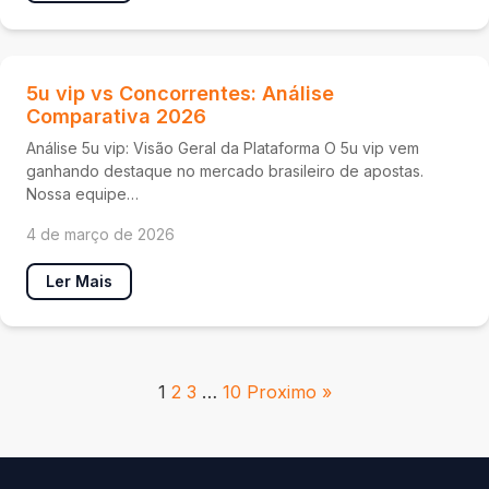
5u vip vs Concorrentes: Análise
Comparativa 2026
Análise 5u vip: Visão Geral da Plataforma O 5u vip vem
ganhando destaque no mercado brasileiro de apostas.
Nossa equipe…
4 de março de 2026
Ler Mais
1
2
3
…
10
Proximo »
Paginação
de
posts