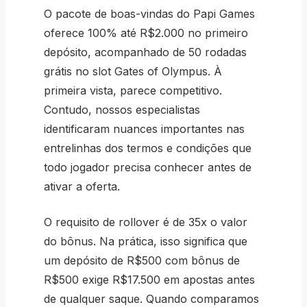
O pacote de boas-vindas do Papi Games
oferece 100% até R$2.000 no primeiro
depósito, acompanhado de 50 rodadas
grátis no slot Gates of Olympus. À
primeira vista, parece competitivo.
Contudo, nossos especialistas
identificaram nuances importantes nas
entrelinhas dos termos e condições que
todo jogador precisa conhecer antes de
ativar a oferta.
O requisito de rollover é de 35x o valor
do bônus. Na prática, isso significa que
um depósito de R$500 com bônus de
R$500 exige R$17.500 em apostas antes
de qualquer saque. Quando comparamos