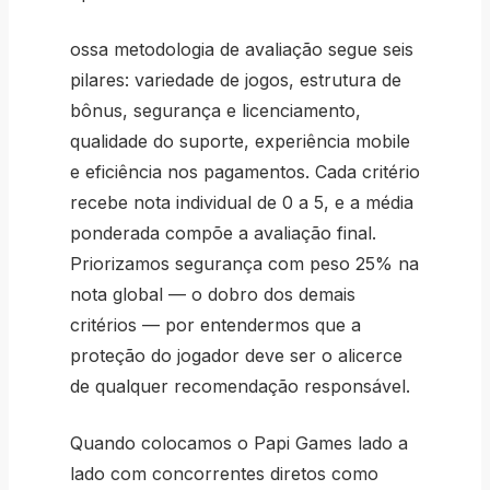
ossa metodologia de avaliação segue seis
pilares: variedade de jogos, estrutura de
bônus, segurança e licenciamento,
qualidade do suporte, experiência mobile
e eficiência nos pagamentos. Cada critério
recebe nota individual de 0 a 5, e a média
ponderada compõe a avaliação final.
Priorizamos segurança com peso 25% na
nota global — o dobro dos demais
critérios — por entendermos que a
proteção do jogador deve ser o alicerce
de qualquer recomendação responsável.
Quando colocamos o Papi Games lado a
lado com concorrentes diretos como