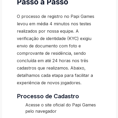
Passo a Passo
O processo de registro no Papi Games
levou em média 4 minutos nos testes
realizados por nossa equipe. A
verificação de identidade (KYC) exigiu
envio de documento com foto e
comprovante de residência, sendo
concluída em até 24 horas nos três
cadastros que realizamos. Abaixo,
detalhamos cada etapa para facilitar a
experiência de novos jogadores.
Processo de Cadastro
Acesse o site oficial do Papi Games
pelo navegador