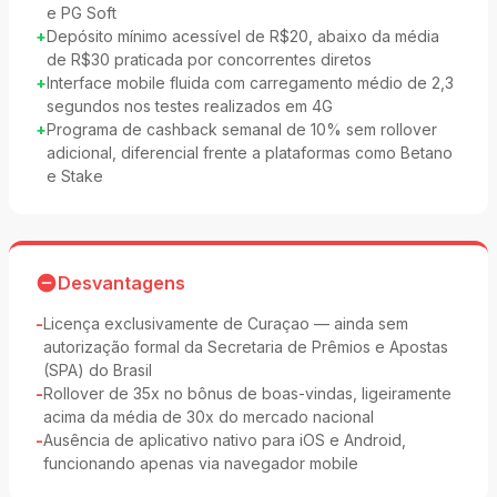
e PG Soft
Depósito mínimo acessível de R$20, abaixo da média
de R$30 praticada por concorrentes diretos
Interface mobile fluida com carregamento médio de 2,3
segundos nos testes realizados em 4G
Programa de cashback semanal de 10% sem rollover
adicional, diferencial frente a plataformas como Betano
e Stake
Desvantagens
Licença exclusivamente de Curaçao — ainda sem
autorização formal da Secretaria de Prêmios e Apostas
(SPA) do Brasil
Rollover de 35x no bônus de boas-vindas, ligeiramente
acima da média de 30x do mercado nacional
Ausência de aplicativo nativo para iOS e Android,
funcionando apenas via navegador mobile