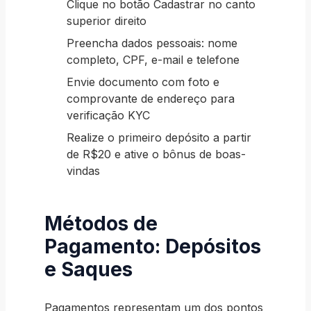
Clique no botão Cadastrar no canto
superior direito
Preencha dados pessoais: nome
completo, CPF, e-mail e telefone
Envie documento com foto e
comprovante de endereço para
verificação KYC
Realize o primeiro depósito a partir
de R$20 e ative o bônus de boas-
vindas
Métodos de
Pagamento: Depósitos
e Saques
Pagamentos representam um dos pontos