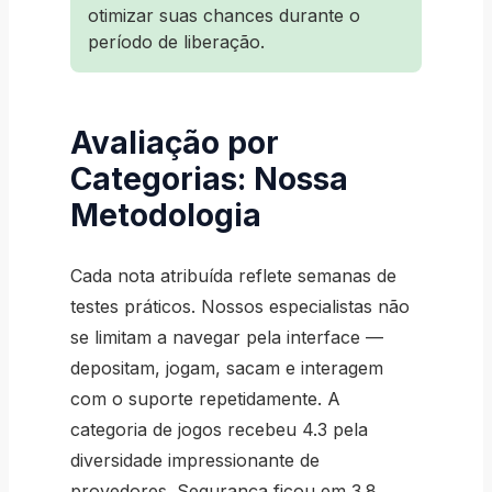
otimizar suas chances durante o
período de liberação.
Avaliação por
Categorias: Nossa
Metodologia
Cada nota atribuída reflete semanas de
testes práticos. Nossos especialistas não
se limitam a navegar pela interface —
depositam, jogam, sacam e interagem
com o suporte repetidamente. A
categoria de jogos recebeu 4.3 pela
diversidade impressionante de
provedores. Segurança ficou em 3.8,