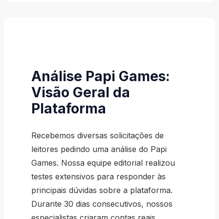
Análise Papi Games:
Visão Geral da
Plataforma
Recebemos diversas solicitações de
leitores pedindo uma análise do Papi
Games. Nossa equipe editorial realizou
testes extensivos para responder às
principais dúvidas sobre a plataforma.
Durante 30 dias consecutivos, nossos
especialistas criaram contas reais,