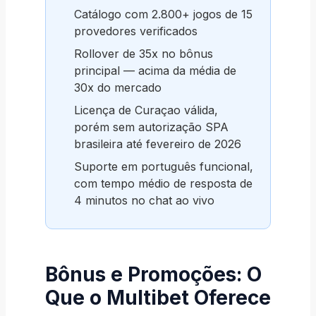
Catálogo com 2.800+ jogos de 15
provedores verificados
Rollover de 35x no bônus
principal — acima da média de
30x do mercado
Licença de Curaçao válida,
porém sem autorização SPA
brasileira até fevereiro de 2026
Suporte em português funcional,
com tempo médio de resposta de
4 minutos no chat ao vivo
Bônus e Promoções: O
Que o Multibet Oferece