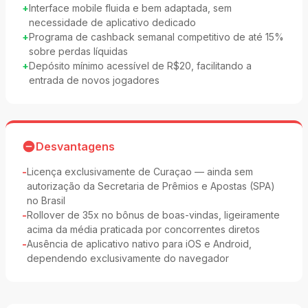
Interface mobile fluida e bem adaptada, sem
necessidade de aplicativo dedicado
Programa de cashback semanal competitivo de até 15%
sobre perdas líquidas
Depósito mínimo acessível de R$20, facilitando a
entrada de novos jogadores
Desvantagens
Licença exclusivamente de Curaçao — ainda sem
autorização da Secretaria de Prêmios e Apostas (SPA)
no Brasil
Rollover de 35x no bônus de boas-vindas, ligeiramente
acima da média praticada por concorrentes diretos
Ausência de aplicativo nativo para iOS e Android,
dependendo exclusivamente do navegador