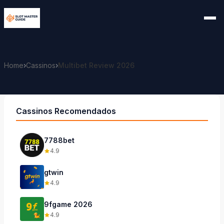
HOT
Home
›
Cassinos
›
Multibet Review 2026
Cassinos Recomendados
7788bet
4.9
gtwin
4.9
9fgame 2026
4.9