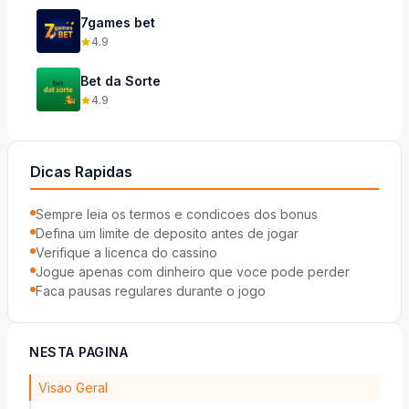
7games bet
4.9
Bet da Sorte
4.9
Dicas Rapidas
Sempre leia os termos e condicoes dos bonus
Defina um limite de deposito antes de jogar
Verifique a licenca do cassino
Jogue apenas com dinheiro que voce pode perder
Faca pausas regulares durante o jogo
NESTA PAGINA
Visao Geral