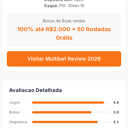
Saque:
PIX: 30min-1h
Bonus de Boas-vindas
100% até R$2.000 + 50 Rodadas
Grátis
Visitar Multibet Review 2026
Avaliacao Detalhada
Jogos
4.6
Bonus
3.8
Seguranca
4.2