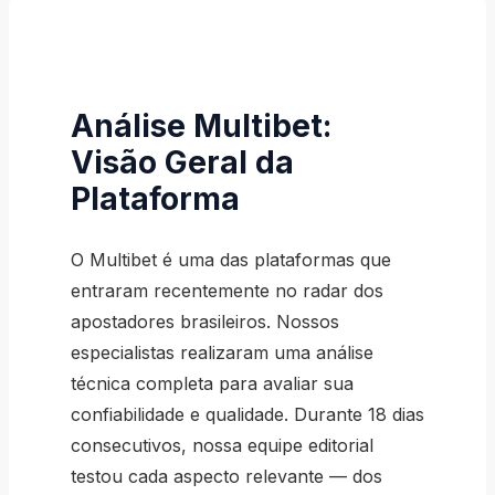
Análise Multibet:
Visão Geral da
Plataforma
O Multibet é uma das plataformas que
entraram recentemente no radar dos
apostadores brasileiros. Nossos
especialistas realizaram uma análise
técnica completa para avaliar sua
confiabilidade e qualidade. Durante 18 dias
consecutivos, nossa equipe editorial
testou cada aspecto relevante — dos