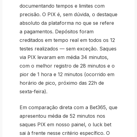
documentando tempos e limites com
precisão. O PIX é, sem dúvida, o destaque
absoluto da plataforma no que se refere
a pagamentos. Depósitos foram
creditados em tempo real em todos os 12
testes realizados — sem exceção. Saques
via PIX levaram em média 34 minutos,
com o melhor registro de 28 minutos e o
pior de 1 hora e 12 minutos (ocorrido em
horário de pico, próximo das 22h de
sexta-feira).
Em comparação direta com a Bet365, que
apresentou média de 52 minutos nos
saques PIX em nosso painel, o luck bet
sai à frente nesse critério específico. O