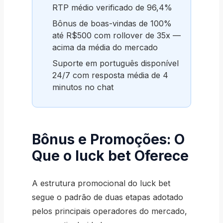
RTP médio verificado de 96,4%
Bônus de boas-vindas de 100%
até R$500 com rollover de 35x —
acima da média do mercado
Suporte em português disponível
24/7 com resposta média de 4
minutos no chat
Bônus e Promoções: O
Que o luck bet Oferece
A estrutura promocional do luck bet
segue o padrão de duas etapas adotado
pelos principais operadores do mercado,