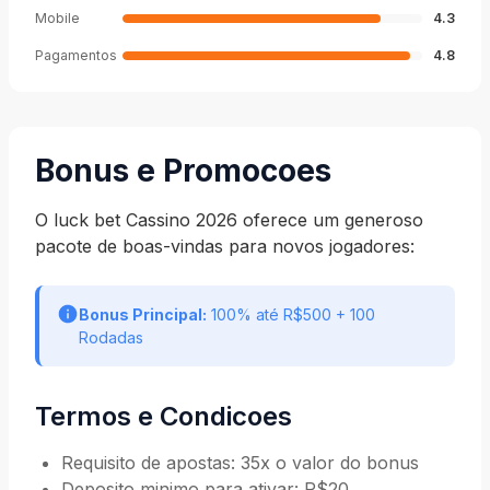
Mobile
4.3
Pagamentos
4.8
Bonus e Promocoes
O luck bet Cassino 2026 oferece um generoso
pacote de boas-vindas para novos jogadores:
Bonus Principal:
100% até R$500 + 100
Rodadas
Termos e Condicoes
Requisito de apostas: 35x o valor do bonus
Deposito minimo para ativar: R$20