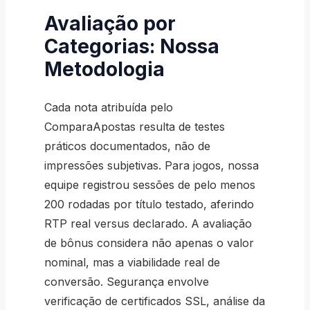
Avaliação por
Categorias: Nossa
Metodologia
Cada nota atribuída pelo
ComparaApostas resulta de testes
práticos documentados, não de
impressões subjetivas. Para jogos, nossa
equipe registrou sessões de pelo menos
200 rodadas por título testado, aferindo
RTP real versus declarado. A avaliação
de bônus considera não apenas o valor
nominal, mas a viabilidade real de
conversão. Segurança envolve
verificação de certificados SSL, análise da