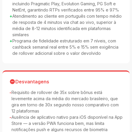
incluindo Pragmatic Play, Evolution Gaming, PG Soft e
NetEnt, garantindo RTPs verificados entre 95% e 97%
Atendimento ao cliente em português com tempo médio
de resposta de 4 minutos via chat ao vivo, superior à
média de 8-12 minutos identificada em plataformas
similares
Programa de fidelidade estruturado em 7 níveis, com
cashback semanal real entre 5% e 15% sem exigência
de rollover adicional sobre o valor devolvido
Desvantagens
Requisito de rollover de 35x sobre bônus está
levemente acima da média do mercado brasileiro, que
gira em torno de 30x segundo nosso comparativo com
12 plataformas
Ausência de aplicativo nativo para iOS disponível na App
Store — a versão PWA funciona bem, mas limita
notificações push e alguns recursos de biometria