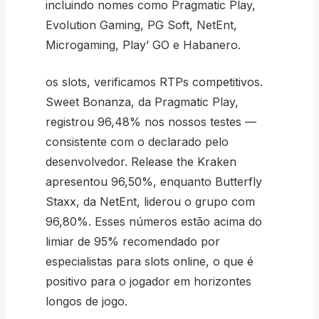
incluindo nomes como Pragmatic Play,
Evolution Gaming, PG Soft, NetEnt,
Microgaming, Play’ GO e Habanero.
os slots, verificamos RTPs competitivos.
Sweet Bonanza, da Pragmatic Play,
registrou 96,48% nos nossos testes —
consistente com o declarado pelo
desenvolvedor. Release the Kraken
apresentou 96,50%, enquanto Butterfly
Staxx, da NetEnt, liderou o grupo com
96,80%. Esses números estão acima do
limiar de 95% recomendado por
especialistas para slots online, o que é
positivo para o jogador em horizontes
longos de jogo.