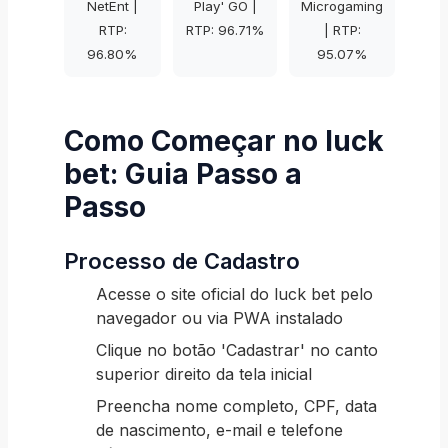
NetEnt |
Play' GO |
Microgaming
RTP:
RTP: 96.71%
| RTP:
96.80%
95.07%
Como Começar no luck
bet: Guia Passo a
Passo
Processo de Cadastro
Acesse o site oficial do luck bet pelo
navegador ou via PWA instalado
Clique no botão 'Cadastrar' no canto
superior direito da tela inicial
Preencha nome completo, CPF, data
de nascimento, e-mail e telefone