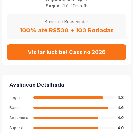
Saque:
PIX: 30min-1h
Bonus de Boas-vindas
100% até R$500 + 100 Rodadas
Visitar luck bet Cassino 2026
Avaliacao Detalhada
Jogos
4.3
Bonus
4.6
Seguranca
4.0
Suporte
4.0