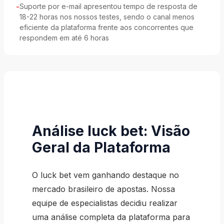
Suporte por e-mail apresentou tempo de resposta de
18-22 horas nos nossos testes, sendo o canal menos
eficiente da plataforma frente aos concorrentes que
respondem em até 6 horas
Análise luck bet: Visão
Geral da Plataforma
O luck bet vem ganhando destaque no
mercado brasileiro de apostas. Nossa
equipe de especialistas decidiu realizar
uma análise completa da plataforma para