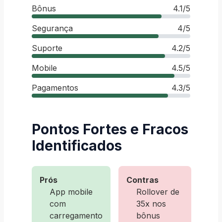
Bônus
4.1/5
Segurança
4/5
Suporte
4.2/5
Mobile
4.5/5
Pagamentos
4.3/5
Pontos Fortes e Fracos
Identificados
Prós
Contras
App mobile
Rollover de
com
35x nos
carregamento
bônus