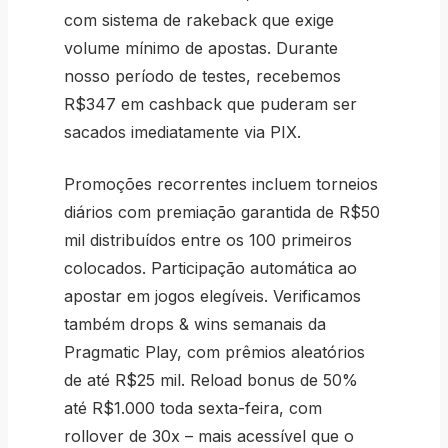
com sistema de rakeback que exige
volume mínimo de apostas. Durante
nosso período de testes, recebemos
R$347 em cashback que puderam ser
sacados imediatamente via PIX.
Promoções recorrentes incluem torneios
diários com premiação garantida de R$50
mil distribuídos entre os 100 primeiros
colocados. Participação automática ao
apostar em jogos elegíveis. Verificamos
também drops & wins semanais da
Pragmatic Play, com prêmios aleatórios
de até R$25 mil. Reload bonus de 50%
até R$1.000 toda sexta-feira, com
rollover de 30x – mais acessível que o