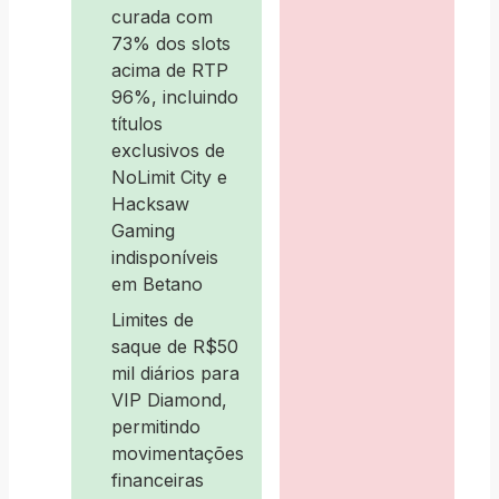
curada com
73% dos slots
acima de RTP
96%, incluindo
títulos
exclusivos de
NoLimit City e
Hacksaw
Gaming
indisponíveis
em Betano
Limites de
saque de R$50
mil diários para
VIP Diamond,
permitindo
movimentações
financeiras