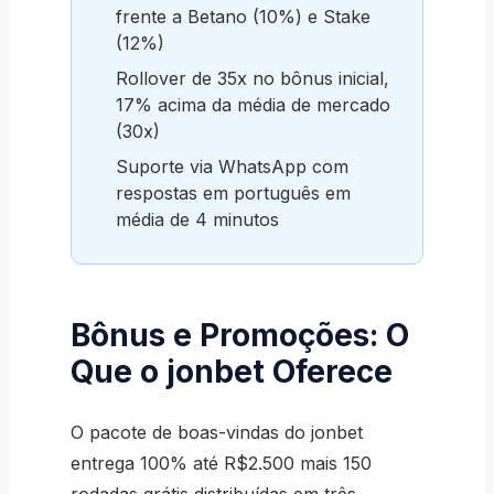
frente a Betano (10%) e Stake
(12%)
Rollover de 35x no bônus inicial,
17% acima da média de mercado
(30x)
Suporte via WhatsApp com
respostas em português em
média de 4 minutos
Bônus e Promoções: O
Que o jonbet Oferece
O pacote de boas-vindas do jonbet
entrega 100% até R$2.500 mais 150