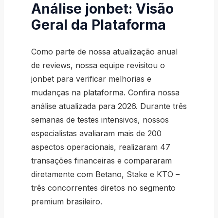
Análise jonbet: Visão
Geral da Plataforma
Como parte de nossa atualização anual
de reviews, nossa equipe revisitou o
jonbet para verificar melhorias e
mudanças na plataforma. Confira nossa
análise atualizada para 2026. Durante três
semanas de testes intensivos, nossos
especialistas avaliaram mais de 200
aspectos operacionais, realizaram 47
transações financeiras e compararam
diretamente com Betano, Stake e KTO –
três concorrentes diretos no segmento
premium brasileiro.