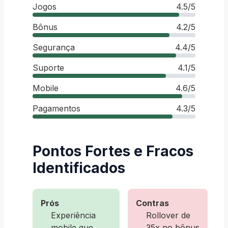
Jogos
4.5/5
Bônus
4.2/5
Segurança
4.4/5
Suporte
4.1/5
Mobile
4.6/5
Pagamentos
4.3/5
Pontos Fortes e Fracos
Identificados
Prós
Contras
Experiência
Rollover de
mobile que
35x no bônus