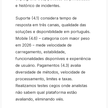
e histórico de incidentes.
Suporte (4.1) considera tempo de
resposta em três canais, qualidade das
soluções e disponibilidade em português.
Mobile (4.6) – categoria com maior peso
em 2026 – mede velocidade de
carregamento, estabilidade,
funcionalidades disponíveis e experiência
de usuário. Pagamentos (4.3) avalia
diversidade de métodos, velocidade de
processamento, limites e taxas.
Realizamos testes cegos onde analistas
não sabem qual plataforma estão
avaliando, eliminando viés.