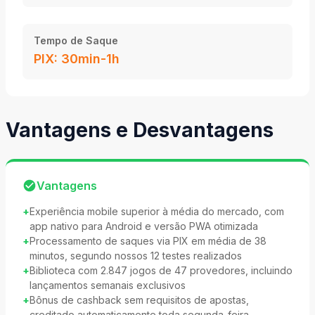
Tempo de Saque
PIX: 30min-1h
Vantagens e Desvantagens
Vantagens
Experiência mobile superior à média do mercado, com
app nativo para Android e versão PWA otimizada
Processamento de saques via PIX em média de 38
minutos, segundo nossos 12 testes realizados
Biblioteca com 2.847 jogos de 47 provedores, incluindo
lançamentos semanais exclusivos
Bônus de cashback sem requisitos de apostas,
creditado automaticamente toda segunda-feira