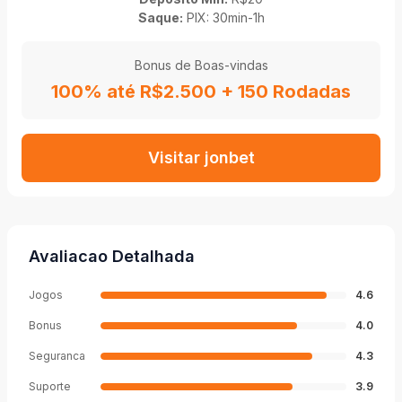
Saque:
PIX: 30min-1h
Bonus de Boas-vindas
100% até R$2.500 + 150 Rodadas
Visitar jonbet
Avaliacao Detalhada
Jogos
4.6
Bonus
4.0
Seguranca
4.3
Suporte
3.9