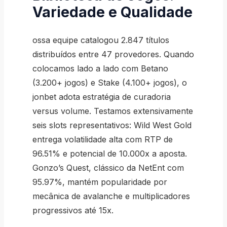
Variedade e Qualidade
ossa equipe catalogou 2.847 títulos
distribuídos entre 47 provedores. Quando
colocamos lado a lado com Betano
(3.200+ jogos) e Stake (4.100+ jogos), o
jonbet adota estratégia de curadoria
versus volume. Testamos extensivamente
seis slots representativos: Wild West Gold
entrega volatilidade alta com RTP de
96.51% e potencial de 10.000x a aposta.
Gonzo’s Quest, clássico da NetEnt com
95.97%, mantém popularidade por
mecânica de avalanche e multiplicadores
progressivos até 15x.