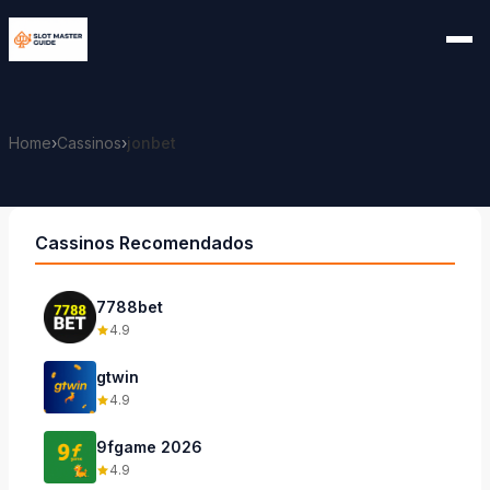
HOT
Home
›
Cassinos
›
jonbet
Cassinos Recomendados
7788bet
4.9
gtwin
4.9
9fgame 2026
4.9