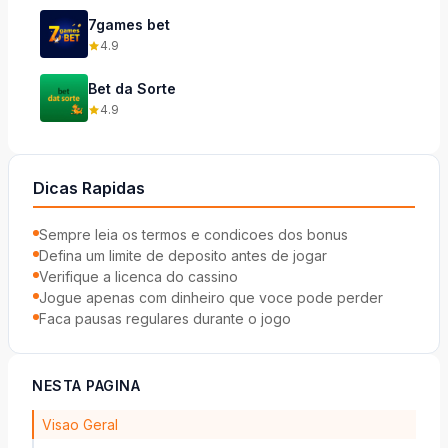
7games bet
4.9
Bet da Sorte
4.9
Dicas Rapidas
Sempre leia os termos e condicoes dos bonus
Defina um limite de deposito antes de jogar
Verifique a licenca do cassino
Jogue apenas com dinheiro que voce pode perder
Faca pausas regulares durante o jogo
NESTA PAGINA
Visao Geral