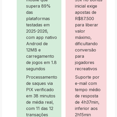
supera 89%
inicial exige
das
apostas de
plataformas
R$87.500
testadas em
para liberar
2025-2026,
valor
com app nativo
máximo,
Android de
dificultando
12MB e
conversão
carregamento
para
de jogos em 1.8
jogadores
segundos
recreativos
Processamento
Suporte por
de saques via
e-mail com
PIX verificado
tempo médio
em 38 minutos
de resposta
de média real,
de 4h37min,
com 11 das 12
inferior aos
transações
2h15min