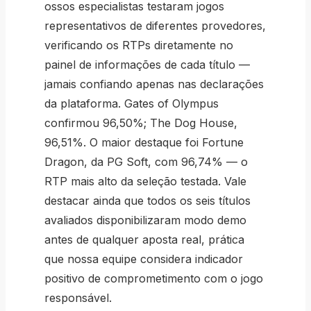
ossos especialistas testaram jogos
representativos de diferentes provedores,
verificando os RTPs diretamente no
painel de informações de cada título —
jamais confiando apenas nas declarações
da plataforma. Gates of Olympus
confirmou 96,50%; The Dog House,
96,51%. O maior destaque foi Fortune
Dragon, da PG Soft, com 96,74% — o
RTP mais alto da seleção testada. Vale
destacar ainda que todos os seis títulos
avaliados disponibilizaram modo demo
antes de qualquer aposta real, prática
que nossa equipe considera indicador
positivo de comprometimento com o jogo
responsável.