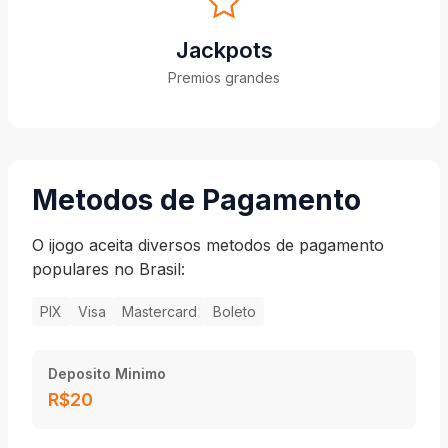
Jackpots
Premios grandes
Metodos de Pagamento
O ijogo aceita diversos metodos de pagamento
populares no Brasil:
PIX
Visa
Mastercard
Boleto
Deposito Minimo
R$20