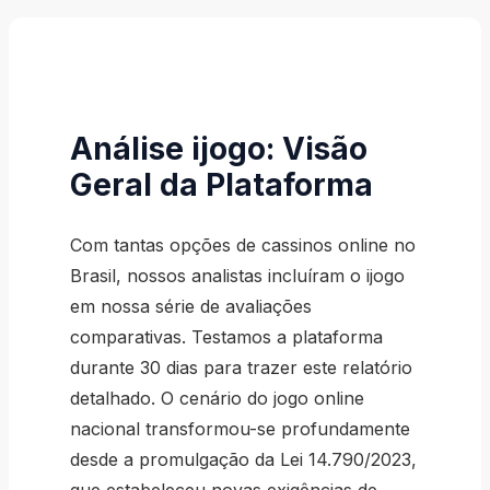
Análise ijogo: Visão
Geral da Plataforma
Com tantas opções de cassinos online no
Brasil, nossos analistas incluíram o ijogo
em nossa série de avaliações
comparativas. Testamos a plataforma
durante 30 dias para trazer este relatório
detalhado. O cenário do jogo online
nacional transformou-se profundamente
desde a promulgação da Lei 14.790/2023,