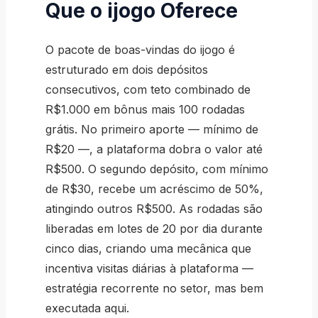
Que o ijogo Oferece
O pacote de boas-vindas do ijogo é
estruturado em dois depósitos
consecutivos, com teto combinado de
R$1.000 em bônus mais 100 rodadas
grátis. No primeiro aporte — mínimo de
R$20 —, a plataforma dobra o valor até
R$500. O segundo depósito, com mínimo
de R$30, recebe um acréscimo de 50%,
atingindo outros R$500. As rodadas são
liberadas em lotes de 20 por dia durante
cinco dias, criando uma mecânica que
incentiva visitas diárias à plataforma —
estratégia recorrente no setor, mas bem
executada aqui.