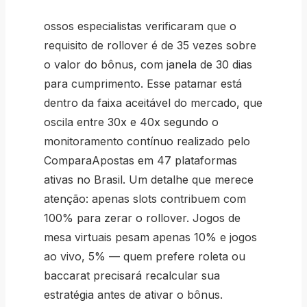
ossos especialistas verificaram que o
requisito de rollover é de 35 vezes sobre
o valor do bônus, com janela de 30 dias
para cumprimento. Esse patamar está
dentro da faixa aceitável do mercado, que
oscila entre 30x e 40x segundo o
monitoramento contínuo realizado pelo
ComparaApostas em 47 plataformas
ativas no Brasil. Um detalhe que merece
atenção: apenas slots contribuem com
100% para zerar o rollover. Jogos de
mesa virtuais pesam apenas 10% e jogos
ao vivo, 5% — quem prefere roleta ou
baccarat precisará recalcular sua
estratégia antes de ativar o bônus.