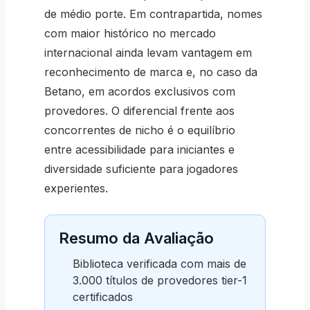
de médio porte. Em contrapartida, nomes
com maior histórico no mercado
internacional ainda levam vantagem em
reconhecimento de marca e, no caso da
Betano, em acordos exclusivos com
provedores. O diferencial frente aos
concorrentes de nicho é o equilíbrio
entre acessibilidade para iniciantes e
diversidade suficiente para jogadores
experientes.
Resumo da Avaliação
Biblioteca verificada com mais de
3.000 títulos de provedores tier-1
certificados