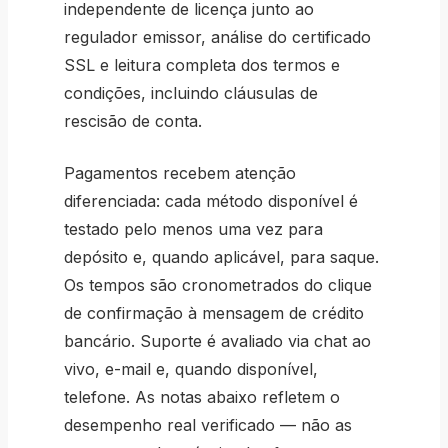
independente de licença junto ao
regulador emissor, análise do certificado
SSL e leitura completa dos termos e
condições, incluindo cláusulas de
rescisão de conta.
Pagamentos recebem atenção
diferenciada: cada método disponível é
testado pelo menos uma vez para
depósito e, quando aplicável, para saque.
Os tempos são cronometrados do clique
de confirmação à mensagem de crédito
bancário. Suporte é avaliado via chat ao
vivo, e-mail e, quando disponível,
telefone. As notas abaixo refletem o
desempenho real verificado — não as