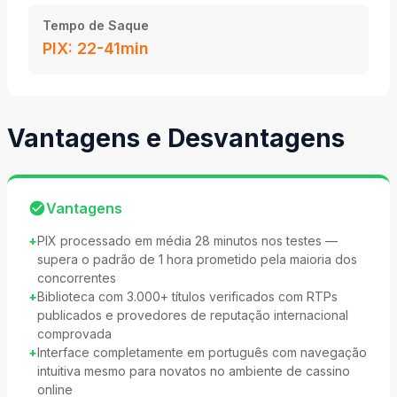
Tempo de Saque
PIX: 22-41min
Vantagens e Desvantagens
Vantagens
PIX processado em média 28 minutos nos testes —
supera o padrão de 1 hora prometido pela maioria dos
concorrentes
Biblioteca com 3.000+ títulos verificados com RTPs
publicados e provedores de reputação internacional
comprovada
Interface completamente em português com navegação
intuitiva mesmo para novatos no ambiente de cassino
online