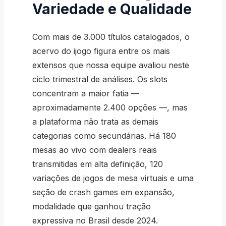
Variedade e Qualidade
Com mais de 3.000 títulos catalogados, o
acervo do ijogo figura entre os mais
extensos que nossa equipe avaliou neste
ciclo trimestral de análises. Os slots
concentram a maior fatia —
aproximadamente 2.400 opções —, mas
a plataforma não trata as demais
categorias como secundárias. Há 180
mesas ao vivo com dealers reais
transmitidas em alta definição, 120
variações de jogos de mesa virtuais e uma
seção de crash games em expansão,
modalidade que ganhou tração
expressiva no Brasil desde 2024.