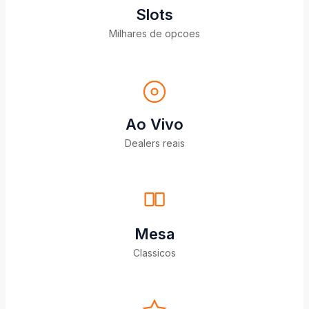
Slots
Milhares de opcoes
Ao Vivo
Dealers reais
Mesa
Classicos