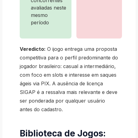
concorrentes
avaliadas neste
mesmo
período
Veredicto:
O ijogo entrega uma proposta
competitiva para o perfil predominante do
jogador brasileiro: casual a intermediário,
com foco em slots e interesse em saques
ágeis via PIX. A ausência de licença
SIGAP é a ressalva mais relevante e deve
ser ponderada por qualquer usuário
antes do cadastro.
Biblioteca de Jogos: