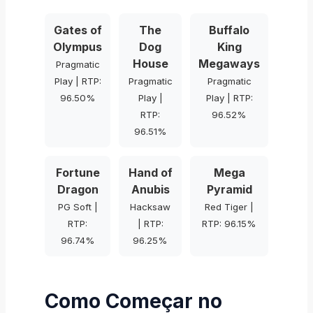
Gates of
The
Buffalo
Olympus
Dog
King
House
Megaways
Pragmatic
Play | RTP:
Pragmatic
Pragmatic
96.50%
Play |
Play | RTP:
RTP:
96.52%
96.51%
Fortune
Hand of
Mega
Dragon
Anubis
Pyramid
PG Soft |
Hacksaw
Red Tiger |
RTP:
| RTP:
RTP: 96.15%
96.74%
96.25%
Como Começar no