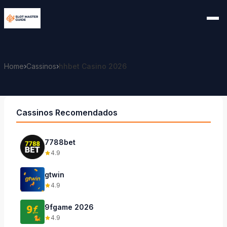
HOT
Home
›
Cassinos
›
hhbet Casino 2026
Cassinos Recomendados
7788bet
4.9
gtwin
4.9
9fgame 2026
4.9