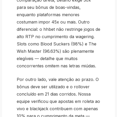
comparação direta, Betano exige 30x
para seu bônus de boas-vindas,
enquanto plataformas menores
costumam impor 45x ou mais. Outro
diferencial: o hhbet não restringe jogos de
alto RTP no cumprimento da wagering.
Slots como Blood Suckers (98%) e The
Wish Master (96.63%) são plenamente
elegíveis — detalhe que muitos
concorrentes omitem nas letras miúdas.
Por outro lado, vale atenção ao prazo. O
bônus deve ser utilizado e o rollover
concluído em 21 dias corridos. Nossa
equipe verificou que apostas em roleta ao
vivo e blackjack contribuem com apenas
10% para o cumprimento da meta —