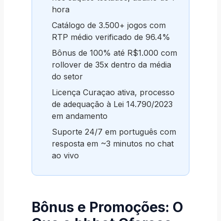
hora
Catálogo de 3.500+ jogos com
RTP médio verificado de 96.4%
Bônus de 100% até R$1.000 com
rollover de 35x dentro da média
do setor
Licença Curaçao ativa, processo
de adequação à Lei 14.790/2023
em andamento
Suporte 24/7 em português com
resposta em ~3 minutos no chat
ao vivo
Bônus e Promoções: O