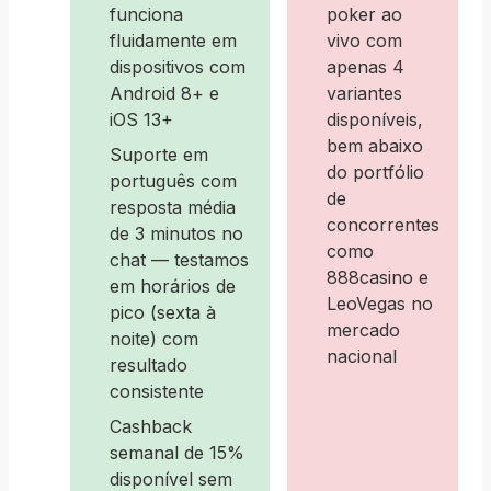
funciona
poker ao
fluidamente em
vivo com
dispositivos com
apenas 4
Android 8+ e
variantes
iOS 13+
disponíveis,
bem abaixo
Suporte em
do portfólio
português com
de
resposta média
concorrentes
de 3 minutos no
como
chat — testamos
888casino e
em horários de
LeoVegas no
pico (sexta à
mercado
noite) com
nacional
resultado
consistente
Cashback
semanal de 15%
disponível sem