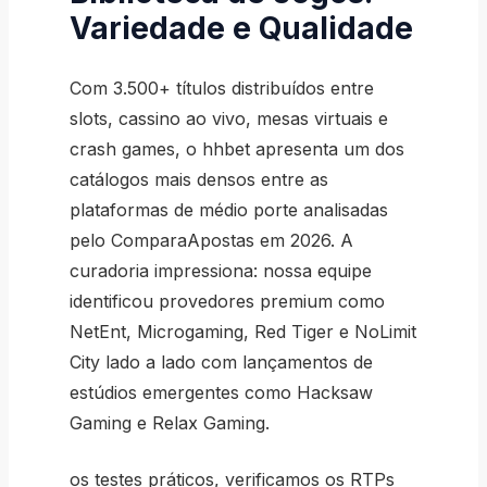
Variedade e Qualidade
Com 3.500+ títulos distribuídos entre
slots, cassino ao vivo, mesas virtuais e
crash games, o hhbet apresenta um dos
catálogos mais densos entre as
plataformas de médio porte analisadas
pelo ComparaApostas em 2026. A
curadoria impressiona: nossa equipe
identificou provedores premium como
NetEnt, Microgaming, Red Tiger e NoLimit
City lado a lado com lançamentos de
estúdios emergentes como Hacksaw
Gaming e Relax Gaming.
os testes práticos, verificamos os RTPs