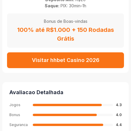
Saque:
PIX: 30min–1h
Bonus de Boas-vindas
100% até R$1.000 + 150 Rodadas
Grátis
Visitar hhbet Casino 2026
Avaliacao Detalhada
Jogos
4.3
Bonus
4.0
Seguranca
4.4