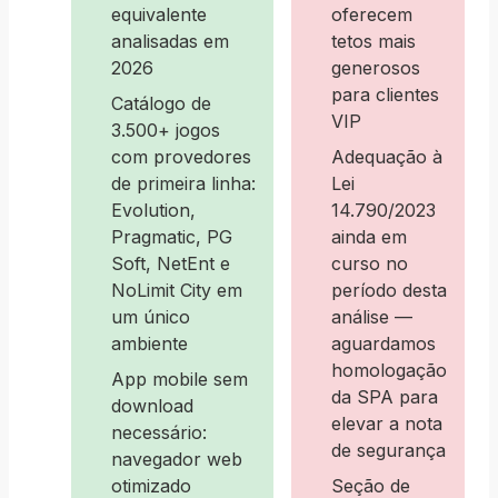
equivalente
oferecem
analisadas em
tetos mais
2026
generosos
para clientes
Catálogo de
VIP
3.500+ jogos
com provedores
Adequação à
de primeira linha:
Lei
Evolution,
14.790/2023
Pragmatic, PG
ainda em
Soft, NetEnt e
curso no
NoLimit City em
período desta
um único
análise —
ambiente
aguardamos
homologação
App mobile sem
da SPA para
download
elevar a nota
necessário:
de segurança
navegador web
otimizado
Seção de