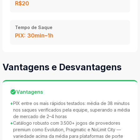
R$20
Tempo de Saque
PIX: 30min–1h
Vantagens e Desvantagens
Vantagens
PIX entre os mais rápidos testados: média de 38 minutos
nos saques verificados pela equipe, superando a média
de mercado de 2–4 horas
Catálogo robusto com 3.500+ jogos de provedores
premium como Evolution, Pragmatic e NoLimit City —
variedade acima da média para plataformas de porte