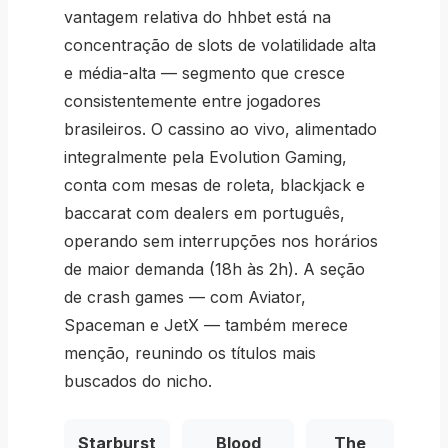
vantagem relativa do hhbet está na
concentração de slots de volatilidade alta
e média-alta — segmento que cresce
consistentemente entre jogadores
brasileiros. O cassino ao vivo, alimentado
integralmente pela Evolution Gaming,
conta com mesas de roleta, blackjack e
baccarat com dealers em português,
operando sem interrupções nos horários
de maior demanda (18h às 2h). A seção
de crash games — com Aviator,
Spaceman e JetX — também merece
menção, reunindo os títulos mais
buscados do nicho.
Starburst
Blood
The