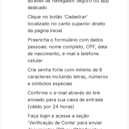
através de navegador seguro ou app
dedicado
Clique no botão 'Cadastrar'
localizado no canto superior direito
da página inicial
Preencha o formulário com dados
pessoais: nome completo, CPF, data
de nascimento, e-mail e telefone
celular
Crie senha forte com mínimo de 8
caracteres incluindo letras, números
e símbolos especiais
Confirme o e-mail através do link
enviado para sua caixa de entrada
(válido por 24 horas)
Faça login e acesse a seção
'Verificação de Conta' para enviar