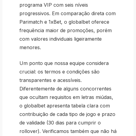
programa VIP com seis níveis
progressivos. Em comparação direta com
Parimatch e 1xBet, o globalbet oferece
frequência maior de promoções, porém
com valores individuais ligeiramente
menores.
Um ponto que nossa equipe considera
crucial: os termos e condições são
transparentes e acessíveis.
Diferentemente de alguns concorrentes
que ocultam requisitos em letras miúdas,
o globalbet apresenta tabela clara com
contribuição de cada tipo de jogo e prazo
de validade (30 dias para cumprir o
rollover). Verificamos também que não há