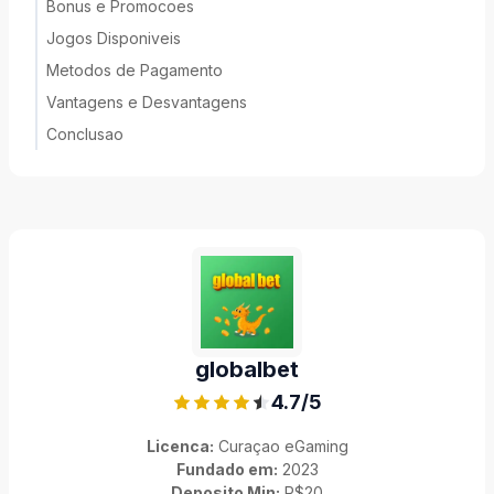
Bonus e Promocoes
Jogos Disponiveis
Metodos de Pagamento
Vantagens e Desvantagens
Conclusao
globalbet
4.7/5
Licenca:
Curaçao eGaming
Fundado em:
2023
Deposito Min:
R$20