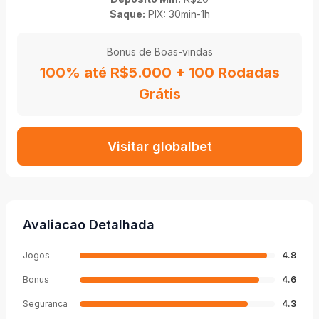
Saque:
PIX: 30min-1h
Bonus de Boas-vindas
100% até R$5.000 + 100 Rodadas
Grátis
Visitar globalbet
Avaliacao Detalhada
Jogos
4.8
Bonus
4.6
Seguranca
4.3