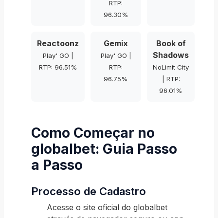
RTP:
96.30%
Reactoonz
Gemix
Book of
Shadows
Play' GO |
Play' GO |
RTP: 96.51%
RTP:
NoLimit City
96.75%
| RTP:
96.01%
Como Começar no
globalbet: Guia Passo
a Passo
Processo de Cadastro
Acesse o site oficial do globalbet