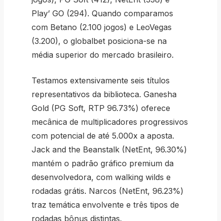
Play’ GO (294). Quando comparamos
com Betano (2.100 jogos) e LeoVegas
(3.200), o globalbet posiciona-se na
média superior do mercado brasileiro.
Testamos extensivamente seis títulos
representativos da biblioteca. Ganesha
Gold (PG Soft, RTP 96.73%) oferece
mecânica de multiplicadores progressivos
com potencial de até 5.000x a aposta.
Jack and the Beanstalk (NetEnt, 96.30%)
mantém o padrão gráfico premium da
desenvolvedora, com walking wilds e
rodadas grátis. Narcos (NetEnt, 96.23%)
traz temática envolvente e três tipos de
rodadas bônus distintas.