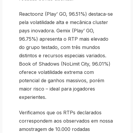
Reactoonz (Play’ GO, 96.51%) destaca-se
pela volatilidade alta e mecânica cluster
pays inovadora. Gemix (Play’ GO,
96.75%) apresenta o RTP mais elevado
do grupo testado, com três mundos
distintos e recursos especiais variados.
Book of Shadows (NoLimit City, 96.01%)
oferece volatilidade extrema com
potencial de ganhos massivos, porém
maior risco – ideal para jogadores
experientes.
Verificamos que os RTPs declarados
correspondem aos observados em nossa
amostragem de 10.000 rodadas