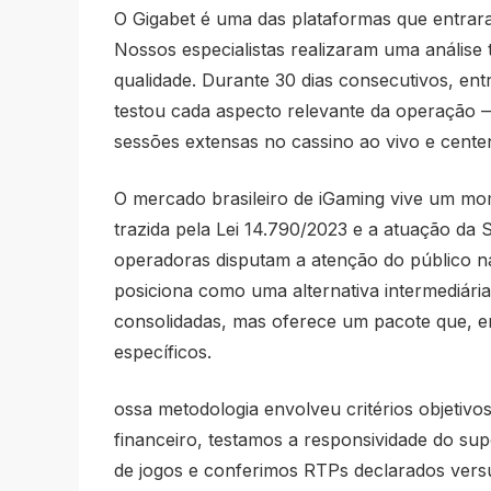
O Gigabet é uma das plataformas que entrara
Nossos especialistas realizaram uma análise 
qualidade. Durante 30 dias consecutivos, entr
testou cada aspecto relevante da operação — 
sessões extensas no cassino ao vivo e cente
O mercado brasileiro de iGaming vive um m
trazida pela Lei 14.790/2023 e a atuação da
operadoras disputam a atenção do público na
posiciona como uma alternativa intermediári
consolidadas, mas oferece um pacote que, e
específicos.
ossa metodologia envolveu critérios objetiv
financeiro, testamos a responsividade do sup
de jogos e conferimos RTPs declarados vers