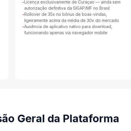
Licença exclusivamente de Curaçao — ainda sem
autorização definitiva da SIGAP/MF no Brasil
Rollover de 35x no bônus de boas-vindas,
ligeiramente acima da média de 30x do mercado
Ausência de aplicativo nativo para download,
e
funcionando apenas via navegador mobile
são Geral da Plataforma