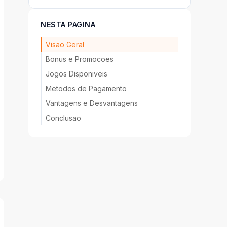
NESTA PAGINA
Visao Geral
Bonus e Promocoes
Jogos Disponiveis
Metodos de Pagamento
Vantagens e Desvantagens
Conclusao