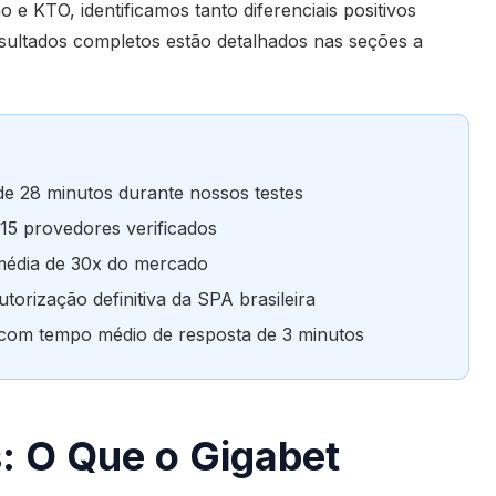
e KTO, identificamos tanto diferenciais positivos
ultados completos estão detalhados nas seções a
e 28 minutos durante nossos testes
15 provedores verificados
média de 30x do mercado
orização definitiva da SPA brasileira
 com tempo médio de resposta de 3 minutos
: O Que o Gigabet