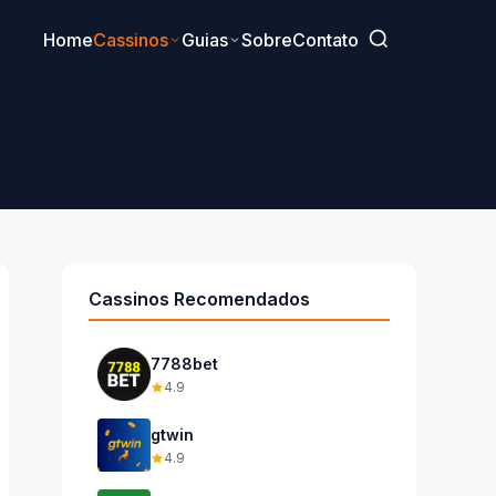
HOT
Home
Cassinos
Guias
Sobre
Contato
Cassinos Recomendados
7788bet
4.9
gtwin
4.9