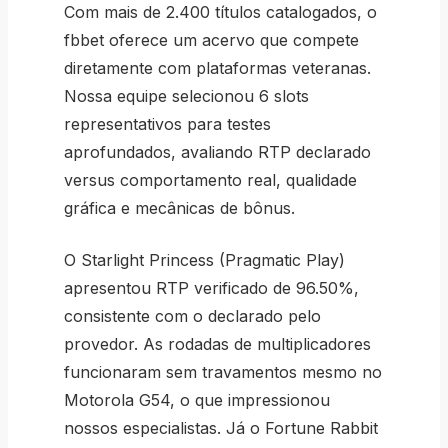
Com mais de 2.400 títulos catalogados, o
fbbet oferece um acervo que compete
diretamente com plataformas veteranas.
Nossa equipe selecionou 6 slots
representativos para testes
aprofundados, avaliando RTP declarado
versus comportamento real, qualidade
gráfica e mecânicas de bônus.
O Starlight Princess (Pragmatic Play)
apresentou RTP verificado de 96.50%,
consistente com o declarado pelo
provedor. As rodadas de multiplicadores
funcionaram sem travamentos mesmo no
Motorola G54, o que impressionou
nossos especialistas. Já o Fortune Rabbit