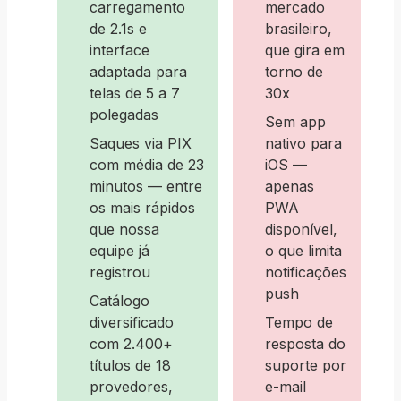
carregamento
mercado
de 2.1s e
brasileiro,
interface
que gira em
adaptada para
torno de
telas de 5 a 7
30x
polegadas
Sem app
Saques via PIX
nativo para
com média de 23
iOS —
minutos — entre
apenas
os mais rápidos
PWA
que nossa
disponível,
equipe já
o que limita
registrou
notificações
push
Catálogo
diversificado
Tempo de
com 2.400+
resposta do
títulos de 18
suporte por
provedores,
e-mail