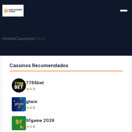
HOT
Home
›
Cassinos
›
Fbbet
Cassinos Recomendados
7788bet
4.9
gtwin
4.9
9fgame 2026
4.9