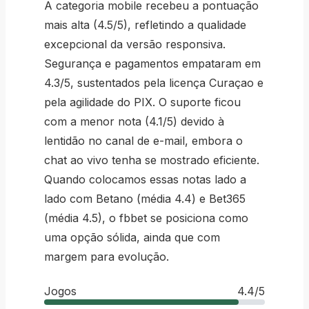
A categoria mobile recebeu a pontuação
mais alta (4.5/5), refletindo a qualidade
excepcional da versão responsiva.
Segurança e pagamentos empataram em
4.3/5, sustentados pela licença Curaçao e
pela agilidade do PIX. O suporte ficou
com a menor nota (4.1/5) devido à
lentidão no canal de e-mail, embora o
chat ao vivo tenha se mostrado eficiente.
Quando colocamos essas notas lado a
lado com Betano (média 4.4) e Bet365
(média 4.5), o fbbet se posiciona como
uma opção sólida, ainda que com
margem para evolução.
Jogos
4.4/5