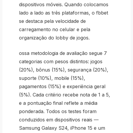
dispositivos móveis. Quando colocamos
lado a lado as três plataformas, o fbbet
se destaca pela velocidade de
carregamento no celular e pela
organização do lobby de jogos.
ossa metodologia de avaliação segue 7
categorias com pesos distintos: jogos
(20%), bônus (15%), segurança (20%),
suporte (10%), mobile (15%),
pagamentos (15%) e experiência geral
(5%). Cada critério recebe nota de 1 a 5,
e a pontuação final reflete a média
ponderada. Todos os testes foram
conduzidos em dispositivos reais —
Samsung Galaxy S24, iPhone 15 e um