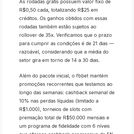
As rodadas grátis possuem valor fixo de
R$0,50 cada, totalizando R$25 em
créditos. Os ganhos obtidos com essas
rodadas também estão sujeitos ao
rollover de 35x. Verificamos que o prazo
para cumprir as condições é de 21 dias —
razoável, considerando que a média do
setor gira em torno de 14 a 30 dias.
Além do pacote inicial, o fbbet mantém
promoções recorrentes que testamos ao
longo das semanas: cashback semanal de
10% nas perdas líquidas (limitado a
R$1.000), torneios de slots com
premiação total de R$50.000 mensais e
um programa de fidelidade com 6 níveis