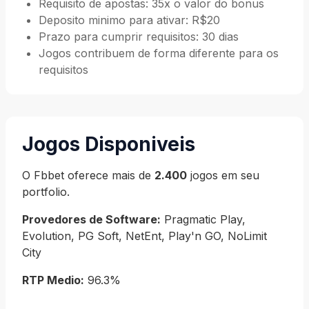
Requisito de apostas: 35x o valor do bonus
Deposito minimo para ativar: R$20
Prazo para cumprir requisitos: 30 dias
Jogos contribuem de forma diferente para os
requisitos
Jogos Disponiveis
O Fbbet oferece mais de
2.400
jogos em seu
portfolio.
Provedores de Software:
Pragmatic Play,
Evolution, PG Soft, NetEnt, Play'n GO, NoLimit
City
RTP Medio:
96.3%