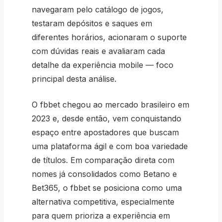
navegaram pelo catálogo de jogos,
testaram depósitos e saques em
diferentes horários, acionaram o suporte
com dúvidas reais e avaliaram cada
detalhe da experiência mobile — foco
principal desta análise.
O fbbet chegou ao mercado brasileiro em
2023 e, desde então, vem conquistando
espaço entre apostadores que buscam
uma plataforma ágil e com boa variedade
de títulos. Em comparação direta com
nomes já consolidados como Betano e
Bet365, o fbbet se posiciona como uma
alternativa competitiva, especialmente
para quem prioriza a experiência em