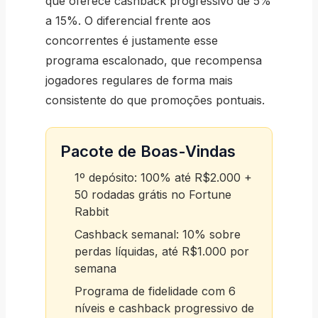
que oferece cashback progressivo de 5%
a 15%. O diferencial frente aos
concorrentes é justamente esse
programa escalonado, que recompensa
jogadores regulares de forma mais
consistente do que promoções pontuais.
Pacote de Boas-Vindas
1º depósito: 100% até R$2.000 +
50 rodadas grátis no Fortune
Rabbit
Cashback semanal: 10% sobre
perdas líquidas, até R$1.000 por
semana
Programa de fidelidade com 6
níveis e cashback progressivo de