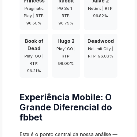
Princess
Rabbit
Alive 2
Pragmatic
PG Soft |
NetEnt | RTP:
Play | RTP:
RTP:
96.82%
96.50%
96.75%
Book of
Hugo 2
Deadwood
Dead
Play' GO |
NoLimit City |
Play' GO |
RTP:
RTP: 96.03%
RTP:
96.00%
96.21%
Experiência Mobile: O
Grande Diferencial do
fbbet
Este é o ponto central da nossa análise —