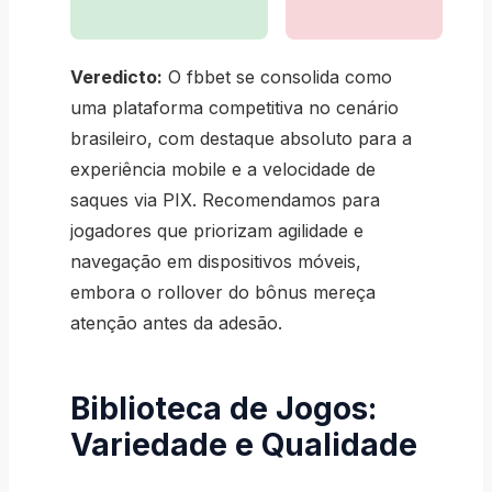
Veredicto:
O fbbet se consolida como
uma plataforma competitiva no cenário
brasileiro, com destaque absoluto para a
experiência mobile e a velocidade de
saques via PIX. Recomendamos para
jogadores que priorizam agilidade e
navegação em dispositivos móveis,
embora o rollover do bônus mereça
atenção antes da adesão.
Biblioteca de Jogos:
Variedade e Qualidade