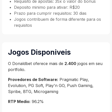
Requisito de apostas: 35x o valor do bonus
Deposito minimo para ativar: R$20
Prazo para cumprir requisitos: 30 dias
Jogos contribuem de forma diferente para os
requisitos
Jogos Disponiveis
O Donaldbet oferece mais de
2.400
jogos em seu
portfolio.
Provedores de Software:
Pragmatic Play,
Evolution, PG Soft, Play'n GO, Push Gaming,
Spribe, BTG, Microgaming
RTP Medio:
96.2%