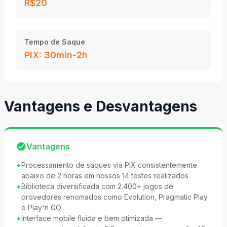
R$20
Tempo de Saque
PIX: 30min-2h
Vantagens e Desvantagens
Vantagens
Processamento de saques via PIX consistentemente
abaixo de 2 horas em nossos 14 testes realizados
Biblioteca diversificada com 2.400+ jogos de
provedores renomados como Evolution, Pragmatic Play
e Play'n GO
Interface mobile fluida e bem otimizada —