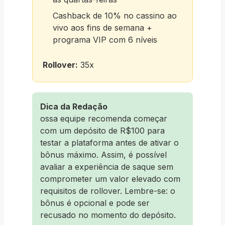
Cashback de 10% no cassino ao
vivo aos fins de semana +
programa VIP com 6 níveis
Rollover:
35x
Dica da Redação
ossa equipe recomenda começar
com um depósito de R$100 para
testar a plataforma antes de ativar o
bônus máximo. Assim, é possível
avaliar a experiência de saque sem
comprometer um valor elevado com
requisitos de rollover. Lembre-se: o
bônus é opcional e pode ser
recusado no momento do depósito.