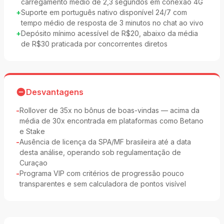
carregamento médio de 2,3 segundos em conexão 4G
Suporte em português nativo disponível 24/7 com
tempo médio de resposta de 3 minutos no chat ao vivo
Depósito mínimo acessível de R$20, abaixo da média
de R$30 praticada por concorrentes diretos
Desvantagens
Rollover de 35x no bônus de boas-vindas — acima da
média de 30x encontrada em plataformas como Betano
e Stake
Ausência de licença da SPA/MF brasileira até a data
desta análise, operando sob regulamentação de
Curaçao
Programa VIP com critérios de progressão pouco
transparentes e sem calculadora de pontos visível