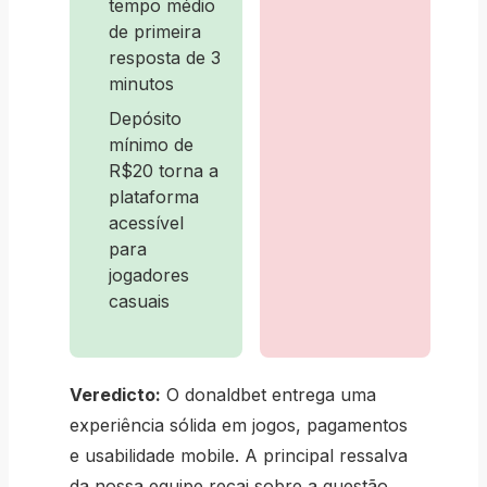
tempo médio
de primeira
resposta de 3
minutos
Depósito
mínimo de
R$20 torna a
plataforma
acessível
para
jogadores
casuais
Veredicto:
O donaldbet entrega uma
experiência sólida em jogos, pagamentos
e usabilidade mobile. A principal ressalva
da nossa equipe recai sobre a questão