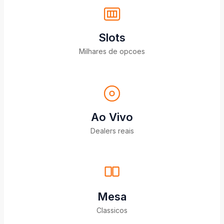
Slots
Milhares de opcoes
Ao Vivo
Dealers reais
Mesa
Classicos