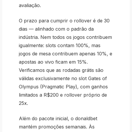
avaliação.
O prazo para cumprir o rollover é de 30
dias — alinhado com o padrão da
indústria. Nem todos os jogos contribuem
igualmente: slots contam 100%, mas
jogos de mesa contribuem apenas 10%, e
apostas ao vivo ficam em 15%.
Verificamos que as rodadas grátis são
válidas exclusivamente no slot Gates of
Olympus (Pragmatic Play), com ganhos
limitados a R$200 e rollover próprio de
25x.
Além do pacote inicial, o donaldbet
mantém promoções semanais. Às