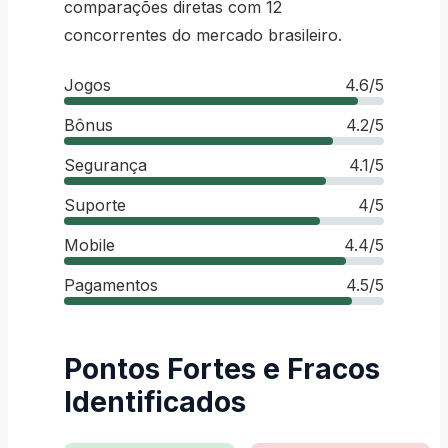
comparações diretas com 12
concorrentes do mercado brasileiro.
Jogos
4.6/5
Bônus
4.2/5
Segurança
4.1/5
Suporte
4/5
Mobile
4.4/5
Pagamentos
4.5/5
Pontos Fortes e Fracos
Identificados