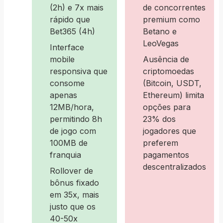
(2h) e 7x mais
de concorrentes
rápido que
premium como
Bet365 (4h)
Betano e
LeoVegas
Interface
mobile
Ausência de
responsiva que
criptomoedas
consome
(Bitcoin, USDT,
apenas
Ethereum) limita
12MB/hora,
opções para
permitindo 8h
23% dos
de jogo com
jogadores que
100MB de
preferem
franquia
pagamentos
descentralizados
Rollover de
bônus fixado
em 35x, mais
justo que os
40-50x