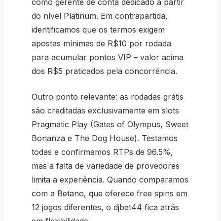
como gerente de conta dedicado a partir
do nível Platinum. Em contrapartida,
identificamos que os termos exigem
apostas mínimas de R$10 por rodada
para acumular pontos VIP – valor acima
dos R$5 praticados pela concorrência.
Outro ponto relevante: as rodadas grátis
são creditadas exclusivamente em slots
Pragmatic Play (Gates of Olympus, Sweet
Bonanza e The Dog House). Testamos
todas e confirmamos RTPs de 96.5%,
mas a falta de variedade de provedores
limita a experiência. Quando comparamos
com a Betano, que oferece free spins em
12 jogos diferentes, o djbet44 fica atrás