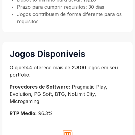
Prazo para cumprir requisitos: 30 dias
Jogos contribuem de forma diferente para os
requisitos
Jogos Disponiveis
O djbet44 oferece mais de
2.800
jogos em seu
portfolio.
Provedores de Software:
Pragmatic Play,
Evolution, PG Soft, BTG, NoLimit City,
Microgaming
RTP Medio:
96.3%