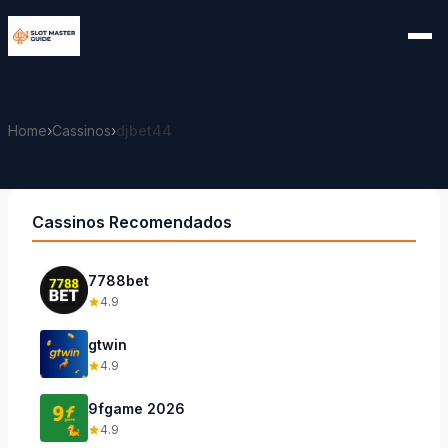
HOT
Home
›
Cassinos
›
djbet44
Cassinos Recomendados
7788bet
4.9
gtwin
4.9
9fgame 2026
4.9