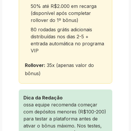
50% até R$2.000 em recarga
(disponível após completar
rollover do 1º bônus)
80 rodadas grátis adicionais
distribuídas nos dias 2-5 +
entrada automática no programa
VIP
Rollover:
35x (apenas valor do
bônus)
Dica da Redação
ossa equipe recomenda começar
com depósitos menores (R$100-200)
para testar a plataforma antes de
ativar o bônus máximo. Nos testes,