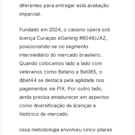
diferentes para entregar esta avaliação
imparcial.
Fundado em 2024, o cassino opera sob
licença Curaçao eGaming #8048/JAZ,
posicionando-se no segmento
intermediário do mercado brasileiro.
Quando colocamos lado a lado com
veteranos como Betano e Bet365, o
djbet44 se destaca pela agilidade nos
pagamentos via PIX. Por outro lado,
ainda precisa amadurecer em aspectos
como diversificação de licenças e
histórico de mercado.
ossa metodologia envolveu cinco pilares