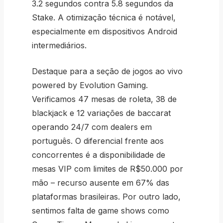
3.2 segundos contra 5.8 segundos da
Stake. A otimização técnica é notável,
especialmente em dispositivos Android
intermediários.
Destaque para a seção de jogos ao vivo
powered by Evolution Gaming.
Verificamos 47 mesas de roleta, 38 de
blackjack e 12 variações de baccarat
operando 24/7 com dealers em
português. O diferencial frente aos
concorrentes é a disponibilidade de
mesas VIP com limites de R$50.000 por
mão – recurso ausente em 67% das
plataformas brasileiras. Por outro lado,
sentimos falta de game shows como