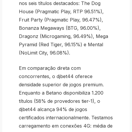
nos seis títulos destacados: The Dog
House (Pragmatic Play, RTP 96.51%),
Fruit Party (Pragmatic Play, 96.47%),
Bonanza Megaways (BTG, 96.00%),
Dragonz (Microgaming, 96.49%), Mega
Pyramid (Red Tiger, 96.15%) e Mental
(NoLimit City, 96.08%).
Em comparação direta com
concorrentes, o djbet44 oferece
densidade superior de jogos premium.
Enquanto a Betano disponibiliza 1.200
títulos (58% de provedores tier-1), o
djbet44 alcança 94% de jogos
certificados internacionalmente. Testamos
carregamento em conexões 4G: média de