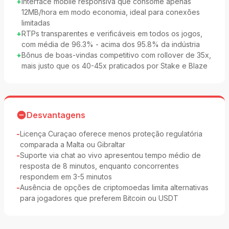
Interface mobile responsiva que consome apenas
12MB/hora em modo economia, ideal para conexões
limitadas
RTPs transparentes e verificáveis em todos os jogos,
com média de 96.3% - acima dos 95.8% da indústria
Bônus de boas-vindas competitivo com rollover de 35x,
mais justo que os 40-45x praticados por Stake e Blaze
Desvantagens
Licença Curaçao oferece menos proteção regulatória
comparada a Malta ou Gibraltar
Suporte via chat ao vivo apresentou tempo médio de
resposta de 8 minutos, enquanto concorrentes
respondem em 3-5 minutos
Ausência de opções de criptomoedas limita alternativas
para jogadores que preferem Bitcoin ou USDT