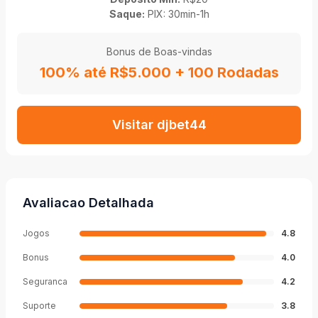
Saque:
PIX: 30min-1h
Bonus de Boas-vindas
100% até R$5.000 + 100 Rodadas
Visitar djbet44
Avaliacao Detalhada
Jogos
4.8
Bonus
4.0
Seguranca
4.2
Suporte
3.8