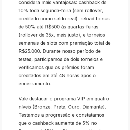
considera mais vantajosas: cashback de
10% toda segunda-feira (sem rollover,
creditado como saldo real), reload bonus
de 50% até R$500 às quartas-feiras
(rollover de 35x, mais justo), e torneios
semanais de slots com premiação total de
R$25.000. Durante nosso período de
testes, participamos de dois torneios e
verificamos que os prêmios foram
creditados em até 48 horas após o
encerramento.
Vale destacar o programa VIP em quatro
níveis (Bronze, Prata, Ouro, Diamante).
Testamos a progressão e constatamos
que o cashback aumenta de 5% no