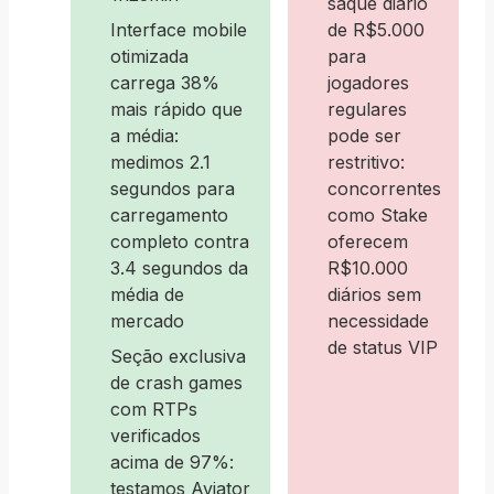
saque diário
Interface mobile
de R$5.000
otimizada
para
carrega 38%
jogadores
mais rápido que
regulares
a média:
pode ser
medimos 2.1
restritivo:
segundos para
concorrentes
carregamento
como Stake
completo contra
oferecem
3.4 segundos da
R$10.000
média de
diários sem
mercado
necessidade
de status VIP
Seção exclusiva
de crash games
com RTPs
verificados
acima de 97%:
testamos Aviator