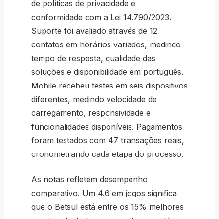
de políticas de privacidade e
conformidade com a Lei 14.790/2023.
Suporte foi avaliado através de 12
contatos em horários variados, medindo
tempo de resposta, qualidade das
soluções e disponibilidade em português.
Mobile recebeu testes em seis dispositivos
diferentes, medindo velocidade de
carregamento, responsividade e
funcionalidades disponíveis. Pagamentos
foram testados com 47 transações reais,
cronometrando cada etapa do processo.
As notas refletem desempenho
comparativo. Um 4.6 em jogos significa
que o Betsul está entre os 15% melhores