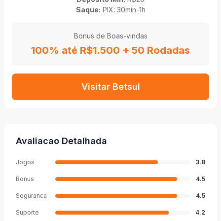
Saque:
PIX: 30min-1h
Bonus de Boas-vindas
100% até R$1.500 + 50 Rodadas
Visitar Betsul
Avaliacao Detalhada
Jogos
3.8
Bonus
4.5
Seguranca
4.5
Suporte
4.2