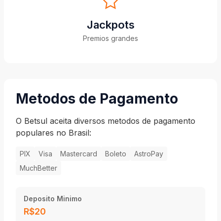
Jackpots
Premios grandes
Metodos de Pagamento
O Betsul aceita diversos metodos de pagamento
populares no Brasil:
PIX
Visa
Mastercard
Boleto
AstroPay
MuchBetter
Deposito Minimo
R$20