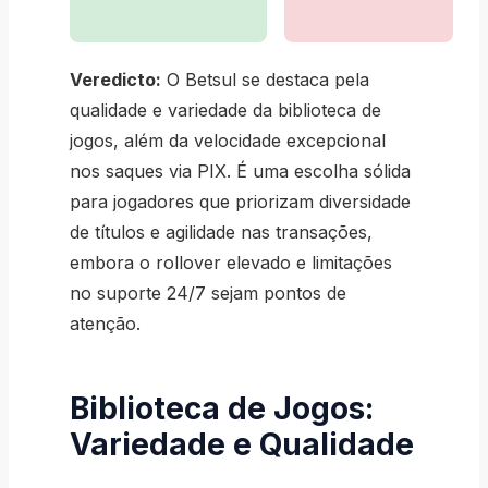
Veredicto:
O Betsul se destaca pela
qualidade e variedade da biblioteca de
jogos, além da velocidade excepcional
nos saques via PIX. É uma escolha sólida
para jogadores que priorizam diversidade
de títulos e agilidade nas transações,
embora o rollover elevado e limitações
no suporte 24/7 sejam pontos de
atenção.
Biblioteca de Jogos:
Variedade e Qualidade