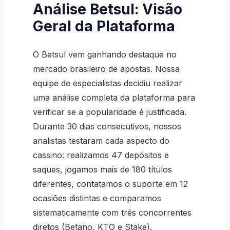
Análise Betsul: Visão
Geral da Plataforma
O Betsul vem ganhando destaque no
mercado brasileiro de apostas. Nossa
equipe de especialistas decidiu realizar
uma análise completa da plataforma para
verificar se a popularidade é justificada.
Durante 30 dias consecutivos, nossos
analistas testaram cada aspecto do
cassino: realizamos 47 depósitos e
saques, jogamos mais de 180 títulos
diferentes, contatamos o suporte em 12
ocasiões distintas e comparamos
sistematicamente com três concorrentes
diretos (Betano, KTO e Stake).