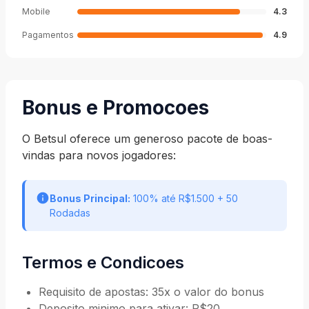
Mobile
4.3
Pagamentos
4.9
Bonus e Promocoes
O Betsul oferece um generoso pacote de boas-
vindas para novos jogadores:
Bonus Principal:
100% até R$1.500 + 50
Rodadas
Termos e Condicoes
Requisito de apostas: 35x o valor do bonus
Deposito minimo para ativar: R$20