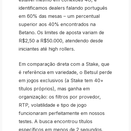
identificamos dealers falando português
em 60% das mesas – um percentual
superior aos 40% encontrados na
Betano. Os limites de aposta variam de
R$2,50 a R$50.000, atendendo desde
iniciantes até high rollers.
Em comparação direta com a Stake, que
é referência em variedade, o Betsul perde
em jogos exclusivos (a Stake tem 40+
títulos próprios), mas ganha em
organização: os filtros por provedor,
RTP, volatilidade e tipo de jogo
funcionaram perfeitamente em nossos
testes. A busca encontrou títulos
específicos em menos de 2 segundos,