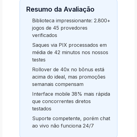
Resumo da Avaliação
Biblioteca impressionante: 2.800+
jogos de 45 provedores
verificados
Saques via PIX processados em
média de 42 minutos nos nossos
testes
Rollover de 40x no bônus está
acima do ideal, mas promoções
semanais compensam
Interface mobile 38% mais rápida
que concorrentes diretos
testados
Suporte competente, porém chat
ao vivo não funciona 24/7