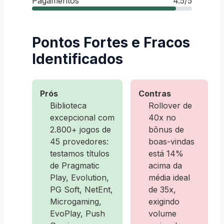
Pagamentos
4.5/5
Pontos Fortes e Fracos
Identificados
Prós
Contras
Biblioteca
Rollover de
excepcional com
40x no
2.800+ jogos de
bônus de
45 provedores:
boas-vindas
testamos títulos
está 14%
de Pragmatic
acima da
Play, Evolution,
média ideal
PG Soft, NetEnt,
de 35x,
Microgaming,
exigindo
EvoPlay, Push
volume