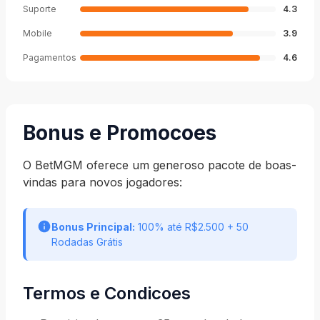
Suporte
4.3
Mobile
3.9
Pagamentos
4.6
Bonus e Promocoes
O BetMGM oferece um generoso pacote de boas-
vindas para novos jogadores:
Bonus Principal:
100% até R$2.500 + 50
Rodadas Grátis
Termos e Condicoes