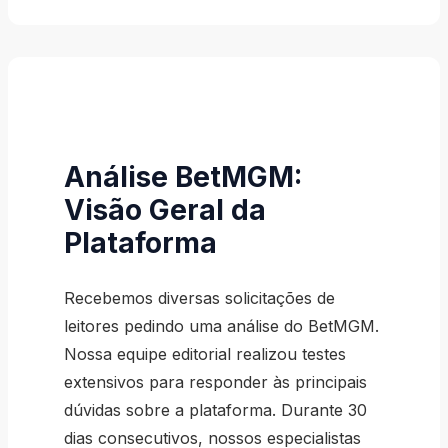
Análise BetMGM:
Visão Geral da
Plataforma
Recebemos diversas solicitações de
leitores pedindo uma análise do BetMGM.
Nossa equipe editorial realizou testes
extensivos para responder às principais
dúvidas sobre a plataforma. Durante 30
dias consecutivos, nossos especialistas