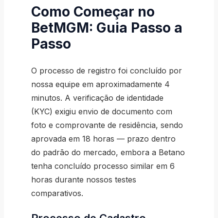
Como Começar no
BetMGM: Guia Passo a
Passo
O processo de registro foi concluído por
nossa equipe em aproximadamente 4
minutos. A verificação de identidade
(KYC) exigiu envio de documento com
foto e comprovante de residência, sendo
aprovada em 18 horas — prazo dentro
do padrão do mercado, embora a Betano
tenha concluído processo similar em 6
horas durante nossos testes
comparativos.