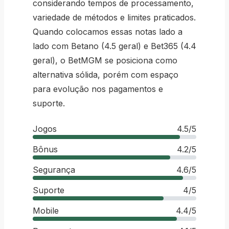
considerando tempos de processamento,
variedade de métodos e limites praticados.
Quando colocamos essas notas lado a
lado com Betano (4.5 geral) e Bet365 (4.4
geral), o BetMGM se posiciona como
alternativa sólida, porém com espaço
para evolução nos pagamentos e
suporte.
Jogos
4.5/5
Bônus
4.2/5
Segurança
4.6/5
Suporte
4/5
Mobile
4.4/5