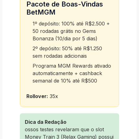
Pacote de Boas-Vindas
BetMGM
1º depósito: 100% até R$2.500 +
50 rodadas grátis no Gems
Bonanza (10/dia por 5 dias)
2º depósito: 50% até R$1.250
sem rodadas adicionais
Programa MGM Rewards ativado
automaticamente + cashback
semanal de 10% até R$500
Rollover:
35x
Dica da Redação
ossos testes revelaram que o slot
Money Train 3 (Relax Gaming) possui