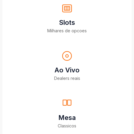
Slots
Milhares de opcoes
Ao Vivo
Dealers reais
Mesa
Classicos