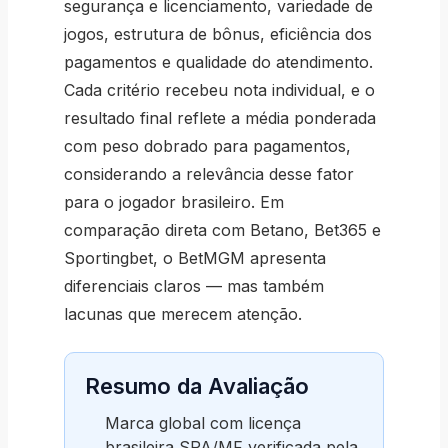
segurança e licenciamento, variedade de
jogos, estrutura de bônus, eficiência dos
pagamentos e qualidade do atendimento.
Cada critério recebeu nota individual, e o
resultado final reflete a média ponderada
com peso dobrado para pagamentos,
considerando a relevância desse fator
para o jogador brasileiro. Em
comparação direta com Betano, Bet365 e
Sportingbet, o BetMGM apresenta
diferenciais claros — mas também
lacunas que merecem atenção.
Resumo da Avaliação
Marca global com licença
brasileira SPA/MF verificada pela