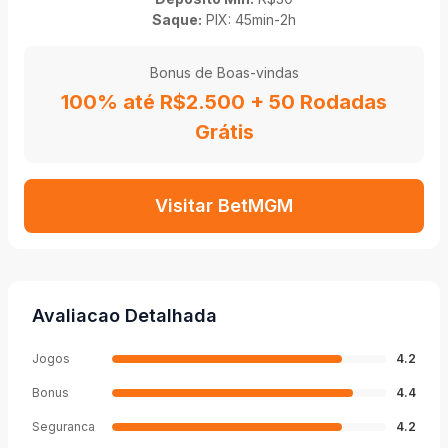
Saque:
PIX: 45min-2h
Bonus de Boas-vindas
100% até R$2.500 + 50 Rodadas
Grátis
Visitar BetMGM
Avaliacao Detalhada
Jogos
4.2
Bonus
4.4
Seguranca
4.2