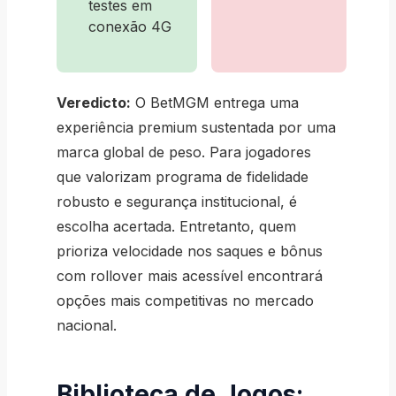
testes em
conexão 4G
Veredicto:
O BetMGM entrega uma
experiência premium sustentada por uma
marca global de peso. Para jogadores
que valorizam programa de fidelidade
robusto e segurança institucional, é
escolha acertada. Entretanto, quem
prioriza velocidade nos saques e bônus
com rollover mais acessível encontrará
opções mais competitivas no mercado
nacional.
Biblioteca de Jogos: