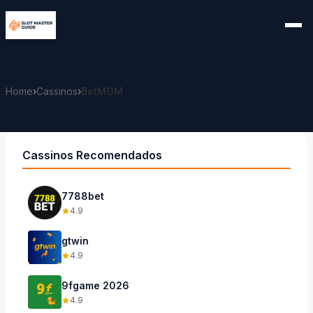
HOT
Home
›
Cassinos
›
BetMGM
Cassinos Recomendados
7788bet
4.9
gtwin
4.9
9fgame 2026
4.9