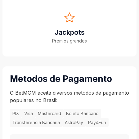
Jackpots
Premios grandes
Metodos de Pagamento
O BetMGM aceita diversos metodos de pagamento
populares no Brasil:
PIX
Visa
Mastercard
Boleto Bancário
Transferência Bancária
AstroPay
Pay4Fun