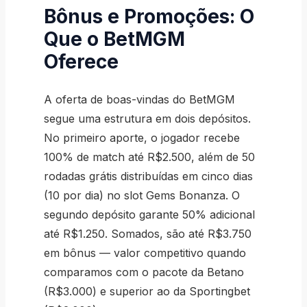
Bônus e Promoções: O
Que o BetMGM
Oferece
A oferta de boas-vindas do BetMGM
segue uma estrutura em dois depósitos.
No primeiro aporte, o jogador recebe
100% de match até R$2.500, além de 50
rodadas grátis distribuídas em cinco dias
(10 por dia) no slot Gems Bonanza. O
segundo depósito garante 50% adicional
até R$1.250. Somados, são até R$3.750
em bônus — valor competitivo quando
comparamos com o pacote da Betano
(R$3.000) e superior ao da Sportingbet