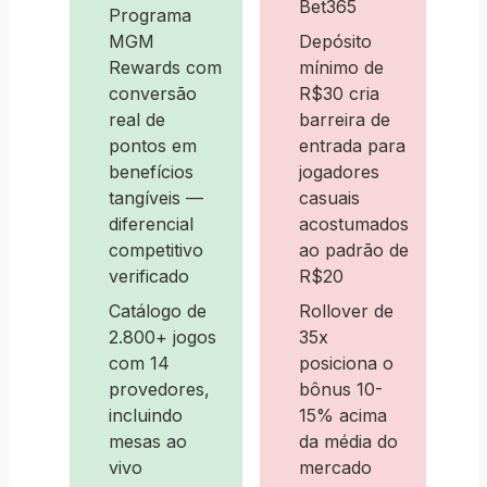
Bet365
Programa
MGM
Depósito
Rewards com
mínimo de
conversão
R$30 cria
real de
barreira de
pontos em
entrada para
benefícios
jogadores
tangíveis —
casuais
diferencial
acostumados
competitivo
ao padrão de
verificado
R$20
Catálogo de
Rollover de
2.800+ jogos
35x
com 14
posiciona o
provedores,
bônus 10-
incluindo
15% acima
mesas ao
da média do
vivo
mercado