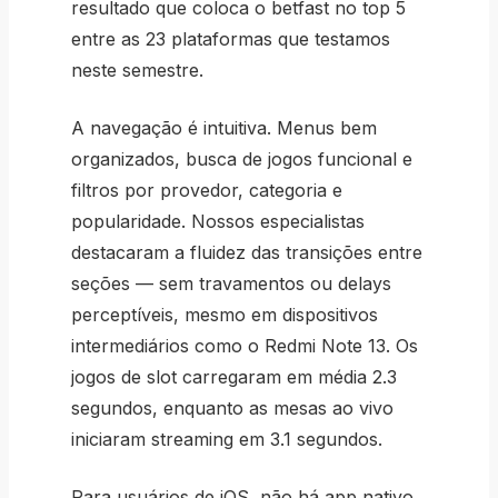
resultado que coloca o betfast no top 5
entre as 23 plataformas que testamos
neste semestre.
A navegação é intuitiva. Menus bem
organizados, busca de jogos funcional e
filtros por provedor, categoria e
popularidade. Nossos especialistas
destacaram a fluidez das transições entre
seções — sem travamentos ou delays
perceptíveis, mesmo em dispositivos
intermediários como o Redmi Note 13. Os
jogos de slot carregaram em média 2.3
segundos, enquanto as mesas ao vivo
iniciaram streaming em 3.1 segundos.
Para usuários de iOS, não há app nativo