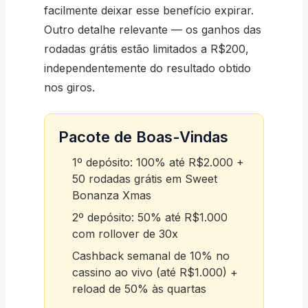
facilmente deixar esse benefício expirar.
Outro detalhe relevante — os ganhos das
rodadas grátis estão limitados a R$200,
independentemente do resultado obtido
nos giros.
Pacote de Boas-Vindas
1º depósito: 100% até R$2.000 +
50 rodadas grátis em Sweet
Bonanza Xmas
2º depósito: 50% até R$1.000
com rollover de 30x
Cashback semanal de 10% no
cassino ao vivo (até R$1.000) +
reload de 50% às quartas