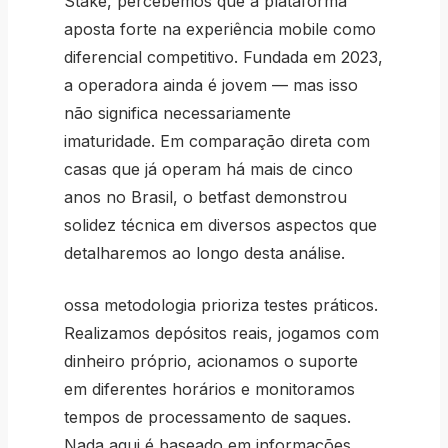
Stake, percebemos que a plataforma
aposta forte na experiência mobile como
diferencial competitivo. Fundada em 2023,
a operadora ainda é jovem — mas isso
não significa necessariamente
imaturidade. Em comparação direta com
casas que já operam há mais de cinco
anos no Brasil, o betfast demonstrou
solidez técnica em diversos aspectos que
detalharemos ao longo desta análise.
ossa metodologia prioriza testes práticos.
Realizamos depósitos reais, jogamos com
dinheiro próprio, acionamos o suporte
em diferentes horários e monitoramos
tempos de processamento de saques.
Nada aqui é baseado em informações