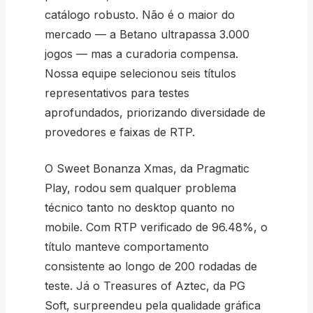
catálogo robusto. Não é o maior do
mercado — a Betano ultrapassa 3.000
jogos — mas a curadoria compensa.
Nossa equipe selecionou seis títulos
representativos para testes
aprofundados, priorizando diversidade de
provedores e faixas de RTP.
O Sweet Bonanza Xmas, da Pragmatic
Play, rodou sem qualquer problema
técnico tanto no desktop quanto no
mobile. Com RTP verificado de 96.48%, o
título manteve comportamento
consistente ao longo de 200 rodadas de
teste. Já o Treasures of Aztec, da PG
Soft, surpreendeu pela qualidade gráfica