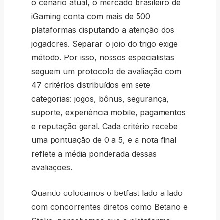
o cenário atual, o mercado brasileiro de
iGaming conta com mais de 500
plataformas disputando a atenção dos
jogadores. Separar o joio do trigo exige
método. Por isso, nossos especialistas
seguem um protocolo de avaliação com
47 critérios distribuídos em sete
categorias: jogos, bônus, segurança,
suporte, experiência mobile, pagamentos
e reputação geral. Cada critério recebe
uma pontuação de 0 a 5, e a nota final
reflete a média ponderada dessas
avaliações.
Quando colocamos o betfast lado a lado
com concorrentes diretos como Betano e