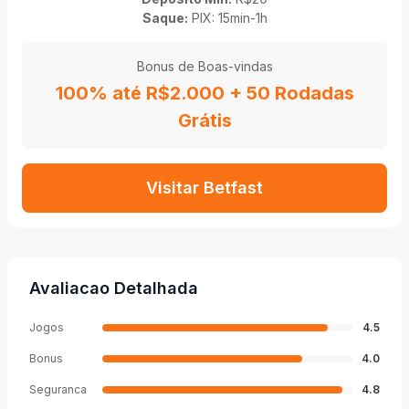
Saque:
PIX: 15min-1h
Bonus de Boas-vindas
100% até R$2.000 + 50 Rodadas
Grátis
Visitar Betfast
Avaliacao Detalhada
Jogos
4.5
Bonus
4.0
Seguranca
4.8