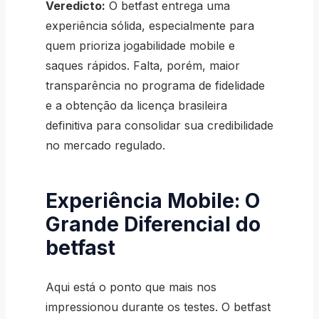
Veredicto:
O betfast entrega uma
experiência sólida, especialmente para
quem prioriza jogabilidade mobile e
saques rápidos. Falta, porém, maior
transparência no programa de fidelidade
e a obtenção da licença brasileira
definitiva para consolidar sua credibilidade
no mercado regulado.
Experiência Mobile: O
Grande Diferencial do
betfast
Aqui está o ponto que mais nos
impressionou durante os testes. O betfast