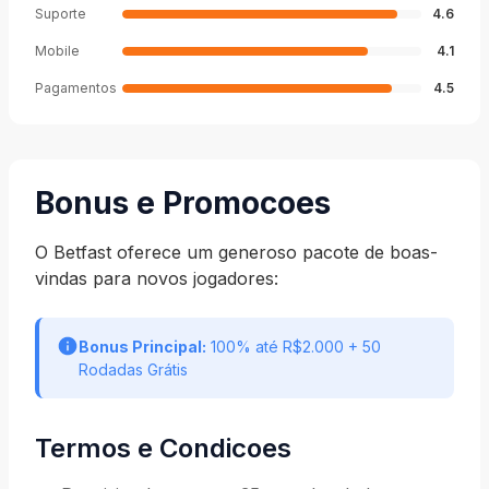
Suporte
4.6
Mobile
4.1
Pagamentos
4.5
Bonus e Promocoes
O Betfast oferece um generoso pacote de boas-
vindas para novos jogadores:
Bonus Principal:
100% até R$2.000 + 50
Rodadas Grátis
Termos e Condicoes