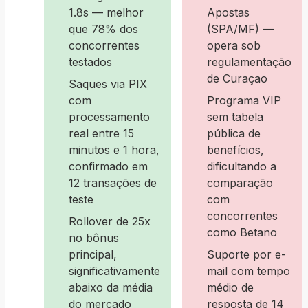
1.8s — melhor
Apostas
que 78% dos
(SPA/MF) —
concorrentes
opera sob
testados
regulamentação
de Curaçao
Saques via PIX
com
Programa VIP
processamento
sem tabela
real entre 15
pública de
minutos e 1 hora,
benefícios,
confirmado em
dificultando a
12 transações de
comparação
teste
com
concorrentes
Rollover de 25x
como Betano
no bônus
principal,
Suporte por e-
significativamente
mail com tempo
abaixo da média
médio de
do mercado
resposta de 14