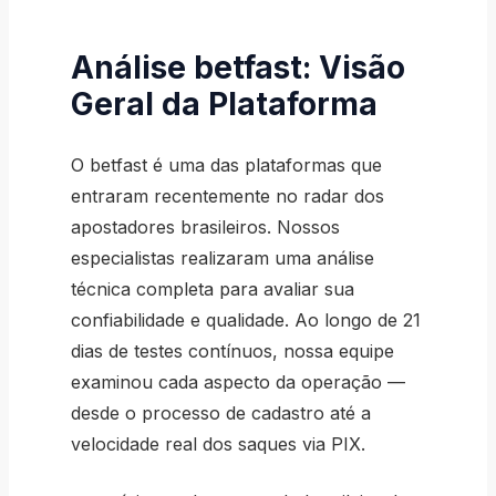
Análise betfast: Visão
Geral da Plataforma
O betfast é uma das plataformas que
entraram recentemente no radar dos
apostadores brasileiros. Nossos
especialistas realizaram uma análise
técnica completa para avaliar sua
confiabilidade e qualidade. Ao longo de 21
dias de testes contínuos, nossa equipe
examinou cada aspecto da operação —
desde o processo de cadastro até a
velocidade real dos saques via PIX.