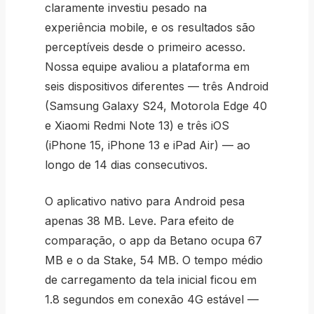
claramente investiu pesado na
experiência mobile, e os resultados são
perceptíveis desde o primeiro acesso.
Nossa equipe avaliou a plataforma em
seis dispositivos diferentes — três Android
(Samsung Galaxy S24, Motorola Edge 40
e Xiaomi Redmi Note 13) e três iOS
(iPhone 15, iPhone 13 e iPad Air) — ao
longo de 14 dias consecutivos.
O aplicativo nativo para Android pesa
apenas 38 MB. Leve. Para efeito de
comparação, o app da Betano ocupa 67
MB e o da Stake, 54 MB. O tempo médio
de carregamento da tela inicial ficou em
1.8 segundos em conexão 4G estável —