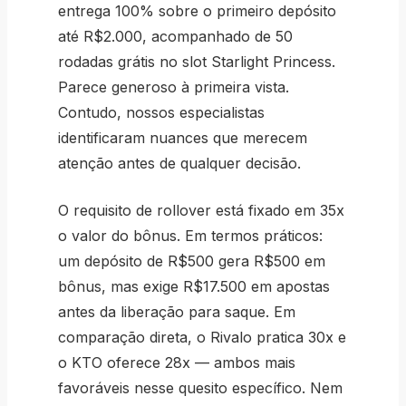
entrega 100% sobre o primeiro depósito
até R$2.000, acompanhado de 50
rodadas grátis no slot Starlight Princess.
Parece generoso à primeira vista.
Contudo, nossos especialistas
identificaram nuances que merecem
atenção antes de qualquer decisão.
O requisito de rollover está fixado em 35x
o valor do bônus. Em termos práticos:
um depósito de R$500 gera R$500 em
bônus, mas exige R$17.500 em apostas
antes da liberação para saque. Em
comparação direta, o Rivalo pratica 30x e
o KTO oferece 28x — ambos mais
favoráveis nesse quesito específico. Nem