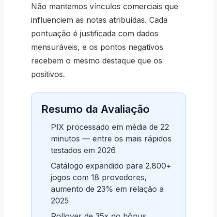
Não mantemos vínculos comerciais que
influenciem as notas atribuídas. Cada
pontuação é justificada com dados
mensuráveis, e os pontos negativos
recebem o mesmo destaque que os
positivos.
Resumo da Avaliação
PIX processado em média de 22
minutos — entre os mais rápidos
testados em 2026
Catálogo expandido para 2.800+
jogos com 18 provedores,
aumento de 23% em relação a
2025
Rollover de 35x no bônus