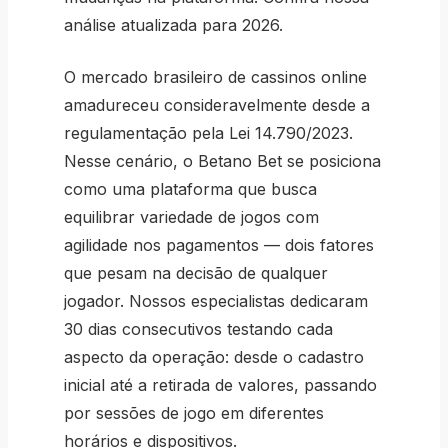
análise atualizada para 2026.
O mercado brasileiro de cassinos online
amadureceu consideravelmente desde a
regulamentação pela Lei 14.790/2023.
Nesse cenário, o Betano Bet se posiciona
como uma plataforma que busca
equilibrar variedade de jogos com
agilidade nos pagamentos — dois fatores
que pesam na decisão de qualquer
jogador. Nossos especialistas dedicaram
30 dias consecutivos testando cada
aspecto da operação: desde o cadastro
inicial até a retirada de valores, passando
por sessões de jogo em diferentes
horários e dispositivos.