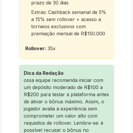
prazo de 30 dias
Extras: Cashback semanal de 5%
a 15% sem rollover + acesso a
torneios exclusivos com
premiação mensal de R$150.000
Rollover:
35x
Dica da Redação
ossa equipe recomenda iniciar com
um depósito moderado de R$100 a
R$200 para testar a plataforma antes
de ativar o bônus máximo. Assim, o
jogador avalia a experiência sem
comprometer um valor alto com
requisitos de rollover. Lembre-se: é
possível recusar o bônus no