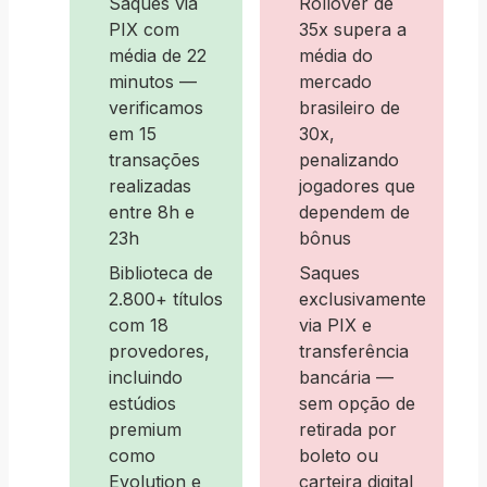
Saques via
Rollover de
PIX com
35x supera a
média de 22
média do
minutos —
mercado
verificamos
brasileiro de
em 15
30x,
transações
penalizando
realizadas
jogadores que
entre 8h e
dependem de
23h
bônus
Biblioteca de
Saques
2.800+ títulos
exclusivamente
com 18
via PIX e
provedores,
transferência
incluindo
bancária —
estúdios
sem opção de
premium
retirada por
como
boleto ou
Evolution e
carteira digital