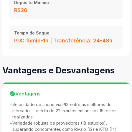
Deposito Minimo
R$20
Tempo de Saque
PIX: 15min-1h | Transferência: 24-48h
Vantagens e Desvantagens
Vantagens
Velocidade de saque via PIX entre as melhores do
mercado — média de 22 minutos em nossos 15 testes
realizados
Variedade robusta de provedores (18 estúdios),
superando concorrentes como Rivalo (12) e KTO (14)