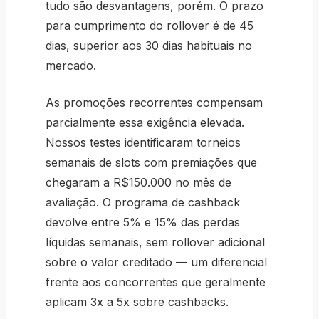
tudo são desvantagens, porém. O prazo
para cumprimento do rollover é de 45
dias, superior aos 30 dias habituais no
mercado.
As promoções recorrentes compensam
parcialmente essa exigência elevada.
Nossos testes identificaram torneios
semanais de slots com premiações que
chegaram a R$150.000 no mês de
avaliação. O programa de cashback
devolve entre 5% e 15% das perdas
líquidas semanais, sem rollover adicional
sobre o valor creditado — um diferencial
frente aos concorrentes que geralmente
aplicam 3x a 5x sobre cashbacks.