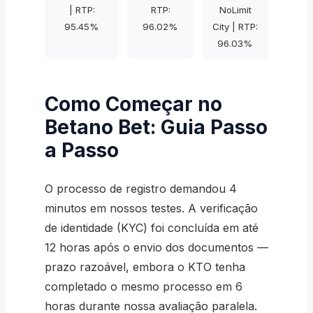
| RTP:
RTP:
NoLimit
95.45%
96.02%
City | RTP:
96.03%
Como Começar no
Betano Bet: Guia Passo
a Passo
O processo de registro demandou 4
minutos em nossos testes. A verificação
de identidade (KYC) foi concluída em até
12 horas após o envio dos documentos —
prazo razoável, embora o KTO tenha
completado o mesmo processo em 6
horas durante nossa avaliação paralela.