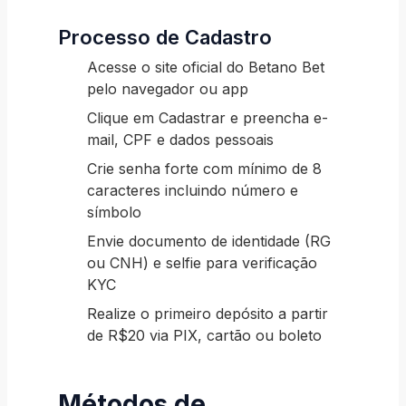
Processo de Cadastro
Acesse o site oficial do Betano Bet
pelo navegador ou app
Clique em Cadastrar e preencha e-
mail, CPF e dados pessoais
Crie senha forte com mínimo de 8
caracteres incluindo número e
símbolo
Envie documento de identidade (RG
ou CNH) e selfie para verificação
KYC
Realize o primeiro depósito a partir
de R$20 via PIX, cartão ou boleto
Métodos de