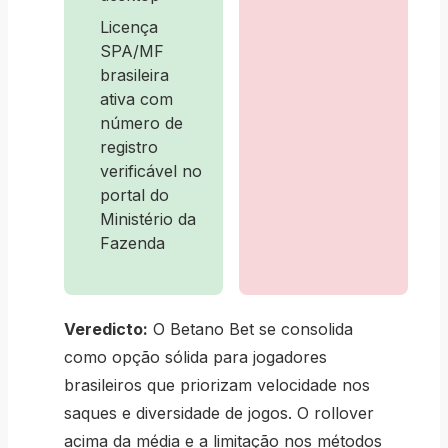
Licença
SPA/MF
brasileira
ativa com
número de
registro
verificável no
portal do
Ministério da
Fazenda
Veredicto:
O Betano Bet se consolida
como opção sólida para jogadores
brasileiros que priorizam velocidade nos
saques e diversidade de jogos. O rollover
acima da média e a limitação nos métodos