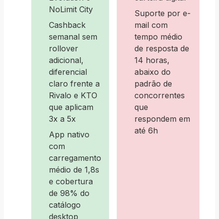
NoLimit City
Suporte por e-
Cashback
mail com
semanal sem
tempo médio
rollover
de resposta de
adicional,
14 horas,
diferencial
abaixo do
claro frente a
padrão de
Rivalo e KTO
concorrentes
que aplicam
que
3x a 5x
respondem em
até 6h
App nativo
com
carregamento
médio de 1,8s
e cobertura
de 98% do
catálogo
desktop