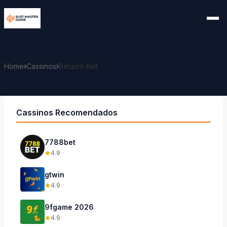
HOT
Home
›
Cassinos
›
Betano Bet
Cassinos Recomendados
7788bet
4.9
gtwin
4.9
9fgame 2026
4.9