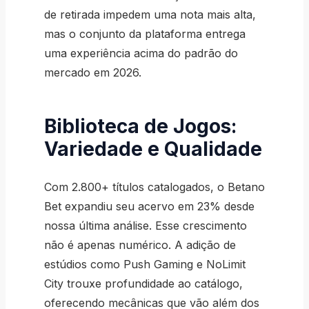
de retirada impedem uma nota mais alta,
mas o conjunto da plataforma entrega
uma experiência acima do padrão do
mercado em 2026.
Biblioteca de Jogos:
Variedade e Qualidade
Com 2.800+ títulos catalogados, o Betano
Bet expandiu seu acervo em 23% desde
nossa última análise. Esse crescimento
não é apenas numérico. A adição de
estúdios como Push Gaming e NoLimit
City trouxe profundidade ao catálogo,
oferecendo mecânicas que vão além dos