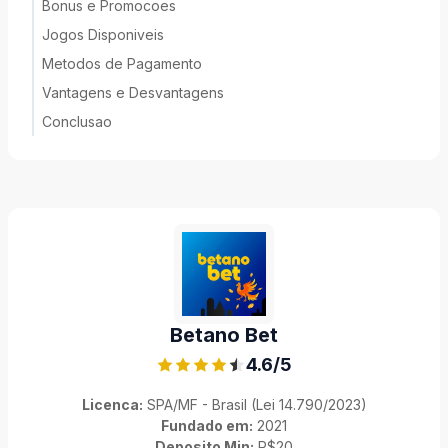
Bonus e Promocoes
Jogos Disponiveis
Metodos de Pagamento
Vantagens e Desvantagens
Conclusao
Betano Bet
4.6/5
Licenca:
SPA/MF - Brasil (Lei 14.790/2023)
Fundado em:
2021
Deposito Min:
R$20