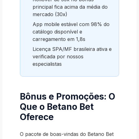
principal fica acima da média do
mercado (30x)
App mobile estável com 98% do
catálogo disponível e
carregamento em 1,8s
Licença SPA/MF brasileira ativa e
verificada por nossos
especialistas
Bônus e Promoções: O
Que o Betano Bet
Oferece
O pacote de boas-vindas do Betano Bet