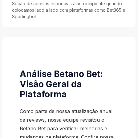
Seção de apostas esportivas ainda incipiente quando
colocamos lado a lado com plataformas como Bet365 e
Sportingbet
Análise Betano Bet:
Visão Geral da
Plataforma
Como parte de nossa atualização anual
de reviews, nossa equipe revisitou o
Betano Bet para verificar melhorias e
mudanças na plataforma. Confira nossa