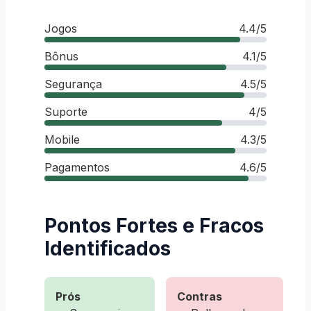
Jogos
4.4/5
Bônus
4.1/5
Segurança
4.5/5
Suporte
4/5
Mobile
4.3/5
Pagamentos
4.6/5
Pontos Fortes e Fracos
Identificados
Prós
Contras