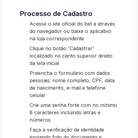
Processo de Cadastro
Acesse o site oficial do bet a através
do navegador ou baixe o aplicativo
na loja correspondente
Clique no botão 'Cadastrar'
localizado no canto superior direito
da tela inicial
Preencha o formulário com dados
pessoais: nome completo, CPF, data
de nascimento, e-mail e telefone
celular
Crie uma senha forte com no mínimo
8 caracteres incluindo letras e
números
Faça a verificação de identidade
enviando foto do documento e