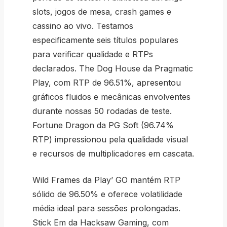
slots, jogos de mesa, crash games e
cassino ao vivo. Testamos
especificamente seis títulos populares
para verificar qualidade e RTPs
declarados. The Dog House da Pragmatic
Play, com RTP de 96.51%, apresentou
gráficos fluidos e mecânicas envolventes
durante nossas 50 rodadas de teste.
Fortune Dragon da PG Soft (96.74%
RTP) impressionou pela qualidade visual
e recursos de multiplicadores em cascata.
Wild Frames da Play’ GO mantém RTP
sólido de 96.50% e oferece volatilidade
média ideal para sessões prolongadas.
Stick Em da Hacksaw Gaming, com