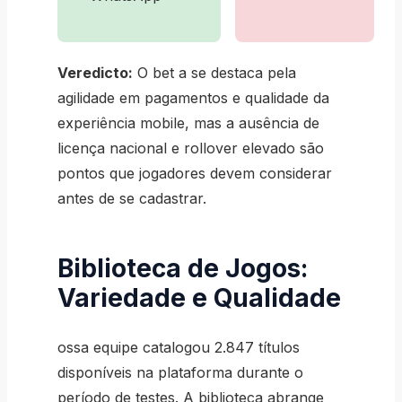
Veredicto:
O bet a se destaca pela
agilidade em pagamentos e qualidade da
experiência mobile, mas a ausência de
licença nacional e rollover elevado são
pontos que jogadores devem considerar
antes de se cadastrar.
Biblioteca de Jogos:
Variedade e Qualidade
ossa equipe catalogou 2.847 títulos
disponíveis na plataforma durante o
período de testes. A biblioteca abrange