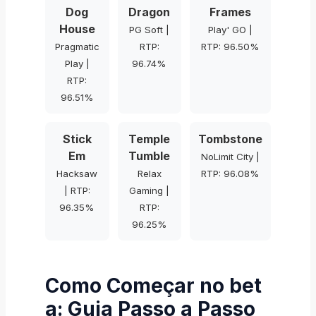
Dog
Dragon
Frames
House
PG Soft |
Play' GO |
Pragmatic
RTP:
RTP: 96.50%
Play |
96.74%
RTP:
96.51%
Stick
Temple
Tombstone
Em
Tumble
NoLimit City |
Hacksaw
Relax
RTP: 96.08%
| RTP:
Gaming |
96.35%
RTP:
96.25%
Como Começar no bet
a: Guia Passo a Passo