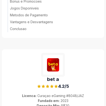
Bonus e Promocoes
Jogos Disponiveis
Metodos de Pagamento
Vantagens e Desvantagens
Conclusao
bet a
4.2/5
Licenca:
Curaçao eGaming #8048/JAZ
Fundado em:
2023
Deposito Min:
R$20