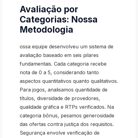
Avaliação por
Categorias: Nossa
Metodologia
ossa equipe desenvolveu um sistema de
avaliação baseado em seis pilares
fundamentais. Cada categoria recebe
nota de 0 a 5, considerando tanto
aspectos quantitativos quanto qualitativos.
Para jogos, analisamos quantidade de
títulos, diversidade de provedores,
qualidade gráfica e RTPs verificados. Na
categoria bônus, pesamos generosidade
das ofertas contra justiça dos requisitos.
Segurança envolve verificação de