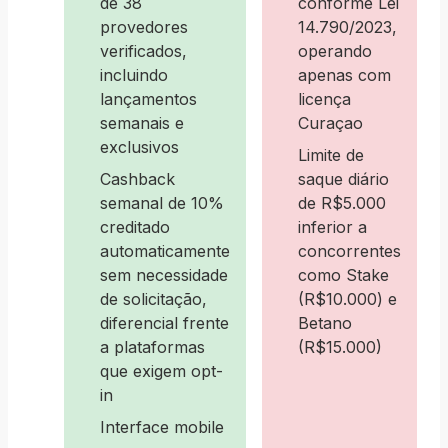
de 38
conforme Lei
provedores
14.790/2023,
verificados,
operando
incluindo
apenas com
lançamentos
licença
semanais e
Curaçao
exclusivos
Limite de
Cashback
saque diário
semanal de 10%
de R$5.000
creditado
inferior a
automaticamente
concorrentes
sem necessidade
como Stake
de solicitação,
(R$10.000) e
diferencial frente
Betano
a plataformas
(R$15.000)
que exigem opt-
in
Interface mobile