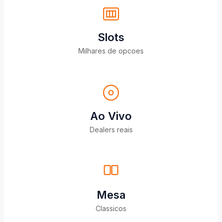
Slots
Milhares de opcoes
Ao Vivo
Dealers reais
Mesa
Classicos