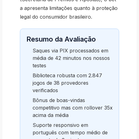
a apresenta limitações quanto à proteção
legal do consumidor brasileiro.
Resumo da Avaliação
Saques via PIX processados em
média de 42 minutos nos nossos
testes
Biblioteca robusta com 2.847
jogos de 38 provedores
verificados
Bônus de boas-vindas
competitivo mas com rollover 35x
acima da média
Suporte responsivo em
português com tempo médio de