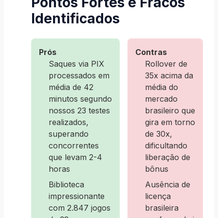
Pontos Fortes e Fracos
Identificados
Prós
Contras
Saques via PIX
Rollover de
processados em
35x acima da
média de 42
média do
minutos segundo
mercado
nossos 23 testes
brasileiro que
realizados,
gira em torno
superando
de 30x,
concorrentes
dificultando
que levam 2-4
liberação de
horas
bônus
Biblioteca
Ausência de
impressionante
licença
com 2.847 jogos
brasileira