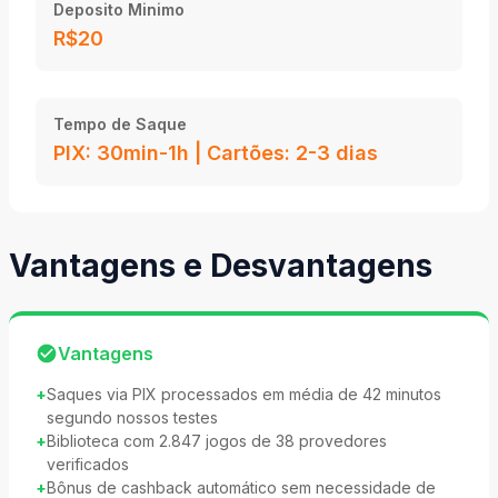
Deposito Minimo
R$20
Tempo de Saque
PIX: 30min-1h | Cartões: 2-3 dias
Vantagens e Desvantagens
Vantagens
Saques via PIX processados em média de 42 minutos
segundo nossos testes
Biblioteca com 2.847 jogos de 38 provedores
verificados
Bônus de cashback automático sem necessidade de