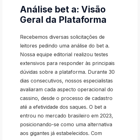
Análise bet a: Visão
Geral da Plataforma
Recebemos diversas solicitações de
leitores pedindo uma análise do bet a.
Nossa equipe editorial realizou testes
extensivos para responder às principais
dúvidas sobre a plataforma. Durante 30
dias consecutivos, nossos especialistas
avaliaram cada aspecto operacional do
cassino, desde o processo de cadastro
até a efetividade dos saques. O bet a
entrou no mercado brasileiro em 2023,
posicionando-se como uma alternativa
aos gigantes já estabelecidos. Com