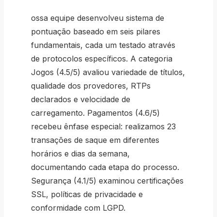
ossa equipe desenvolveu sistema de
pontuação baseado em seis pilares
fundamentais, cada um testado através
de protocolos específicos. A categoria
Jogos (4.5/5) avaliou variedade de títulos,
qualidade dos provedores, RTPs
declarados e velocidade de
carregamento. Pagamentos (4.6/5)
recebeu ênfase especial: realizamos 23
transações de saque em diferentes
horários e dias da semana,
documentando cada etapa do processo.
Segurança (4.1/5) examinou certificações
SSL, políticas de privacidade e
conformidade com LGPD.