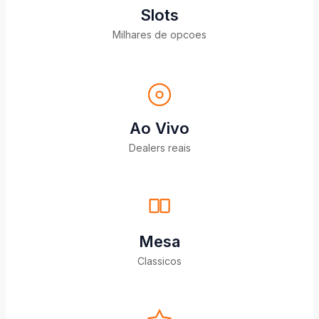
Slots
Milhares de opcoes
Ao Vivo
Dealers reais
Mesa
Classicos