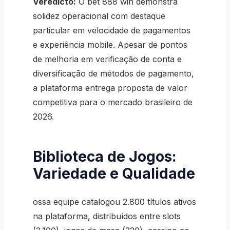
Veredicto:
O bet 888 win demonstra
solidez operacional com destaque
particular em velocidade de pagamentos
e experiência mobile. Apesar de pontos
de melhoria em verificação de conta e
diversificação de métodos de pagamento,
a plataforma entrega proposta de valor
competitiva para o mercado brasileiro de
2026.
Biblioteca de Jogos:
Variedade e Qualidade
ossa equipe catalogou 2.800 títulos ativos
na plataforma, distribuídos entre slots