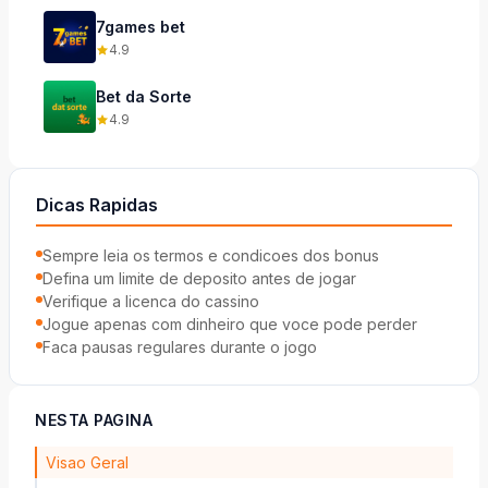
7games bet
4.9
Bet da Sorte
4.9
Dicas Rapidas
Sempre leia os termos e condicoes dos bonus
Defina um limite de deposito antes de jogar
Verifique a licenca do cassino
Jogue apenas com dinheiro que voce pode perder
Faca pausas regulares durante o jogo
NESTA PAGINA
Visao Geral