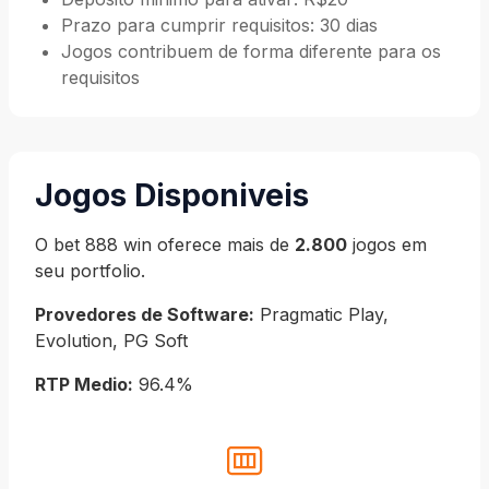
Prazo para cumprir requisitos: 30 dias
Jogos contribuem de forma diferente para os
requisitos
Jogos Disponiveis
O bet 888 win oferece mais de
2.800
jogos em
seu portfolio.
Provedores de Software:
Pragmatic Play,
Evolution, PG Soft
RTP Medio:
96.4%