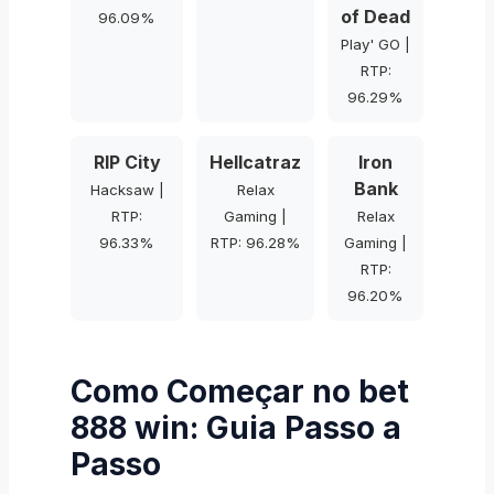
of Dead
96.09%
Play' GO |
RTP:
96.29%
RIP City
Hellcatraz
Iron
Bank
Hacksaw |
Relax
RTP:
Gaming |
Relax
96.33%
RTP: 96.28%
Gaming |
RTP:
96.20%
Como Começar no bet
888 win: Guia Passo a
Passo