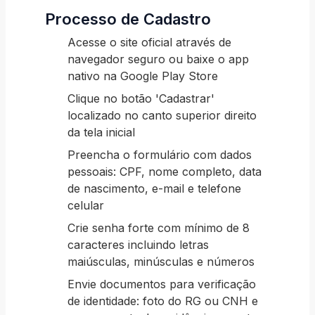
Processo de Cadastro
Acesse o site oficial através de
navegador seguro ou baixe o app
nativo na Google Play Store
Clique no botão 'Cadastrar'
localizado no canto superior direito
da tela inicial
Preencha o formulário com dados
pessoais: CPF, nome completo, data
de nascimento, e-mail e telefone
celular
Crie senha forte com mínimo de 8
caracteres incluindo letras
maiúsculas, minúsculas e números
Envie documentos para verificação
de identidade: foto do RG ou CNH e