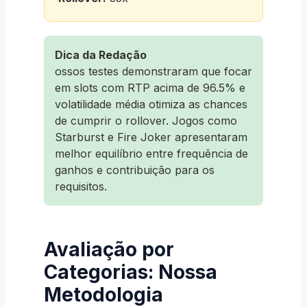
Dica da Redação
ossos testes demonstraram que focar
em slots com RTP acima de 96.5% e
volatilidade média otimiza as chances
de cumprir o rollover. Jogos como
Starburst e Fire Joker apresentaram
melhor equilíbrio entre frequência de
ganhos e contribuição para os
requisitos.
Avaliação por
Categorias: Nossa
Metodologia