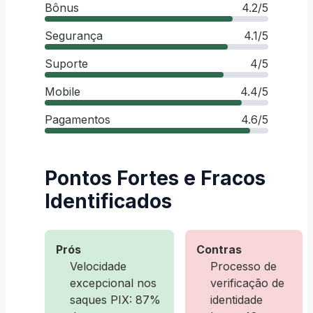
Bônus
4.2/5
Segurança
4.1/5
Suporte
4/5
Mobile
4.4/5
Pagamentos
4.6/5
Pontos Fortes e Fracos
Identificados
Prós
Contras
Velocidade
Processo de
excepcional nos
verificação de
saques PIX: 87%
identidade