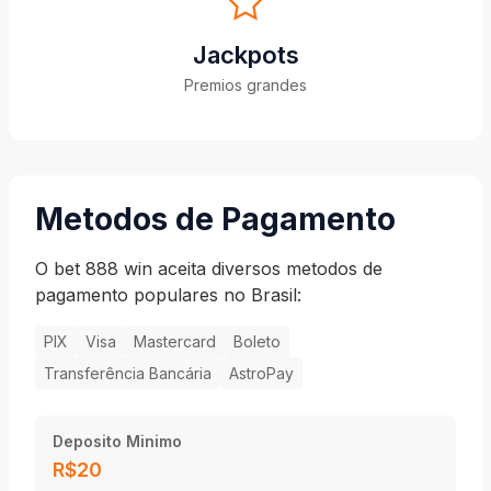
Jackpots
Premios grandes
Metodos de Pagamento
O bet 888 win aceita diversos metodos de
pagamento populares no Brasil:
PIX
Visa
Mastercard
Boleto
Transferência Bancária
AstroPay
Deposito Minimo
R$20