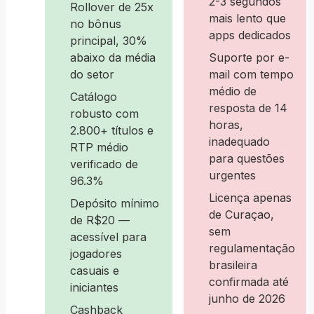
2-3 segundos
Rollover de 25x
mais lento que
no bônus
apps dedicados
principal, 30%
abaixo da média
Suporte por e-
do setor
mail com tempo
médio de
Catálogo
resposta de 14
robusto com
horas,
2.800+ títulos e
inadequado
RTP médio
para questões
verificado de
urgentes
96.3%
Licença apenas
Depósito mínimo
de Curaçao,
de R$20 —
sem
acessível para
regulamentação
jogadores
brasileira
casuais e
confirmada até
iniciantes
junho de 2026
Cashback