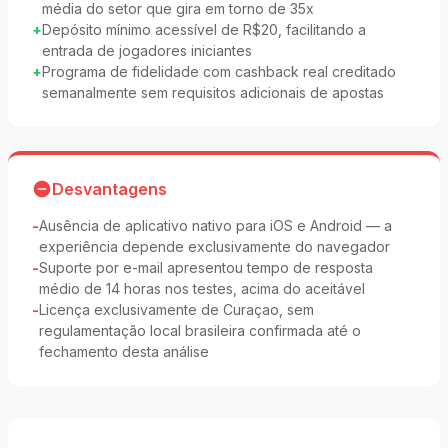
média do setor que gira em torno de 35x
Depósito mínimo acessível de R$20, facilitando a
entrada de jogadores iniciantes
Programa de fidelidade com cashback real creditado
semanalmente sem requisitos adicionais de apostas
Desvantagens
Ausência de aplicativo nativo para iOS e Android — a
experiência depende exclusivamente do navegador
Suporte por e-mail apresentou tempo de resposta
médio de 14 horas nos testes, acima do aceitável
Licença exclusivamente de Curaçao, sem
regulamentação local brasileira confirmada até o
fechamento desta análise