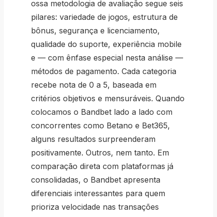
ossa metodologia de avaliação segue seis
pilares: variedade de jogos, estrutura de
bônus, segurança e licenciamento,
qualidade do suporte, experiência mobile
e — com ênfase especial nesta análise —
métodos de pagamento. Cada categoria
recebe nota de 0 a 5, baseada em
critérios objetivos e mensuráveis. Quando
colocamos o Bandbet lado a lado com
concorrentes como Betano e Bet365,
alguns resultados surpreenderam
positivamente. Outros, nem tanto. Em
comparação direta com plataformas já
consolidadas, o Bandbet apresenta
diferenciais interessantes para quem
prioriza velocidade nas transações