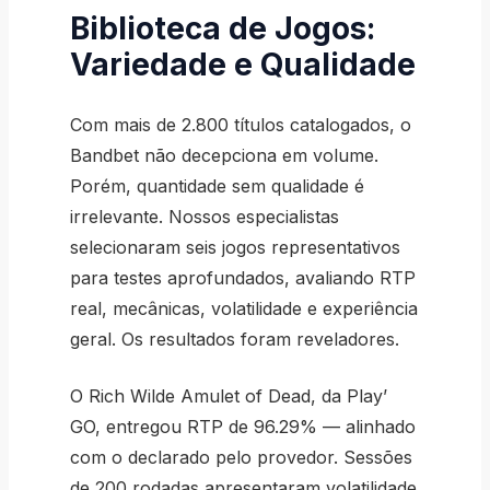
Biblioteca de Jogos:
Variedade e Qualidade
Com mais de 2.800 títulos catalogados, o
Bandbet não decepciona em volume.
Porém, quantidade sem qualidade é
irrelevante. Nossos especialistas
selecionaram seis jogos representativos
para testes aprofundados, avaliando RTP
real, mecânicas, volatilidade e experiência
geral. Os resultados foram reveladores.
O Rich Wilde Amulet of Dead, da Play’
GO, entregou RTP de 96.29% — alinhado
com o declarado pelo provedor. Sessões
de 200 rodadas apresentaram volatilidade