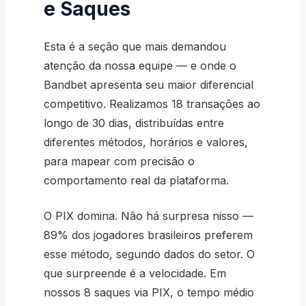
e Saques
Esta é a seção que mais demandou
atenção da nossa equipe — e onde o
Bandbet apresenta seu maior diferencial
competitivo. Realizamos 18 transações ao
longo de 30 dias, distribuídas entre
diferentes métodos, horários e valores,
para mapear com precisão o
comportamento real da plataforma.
O PIX domina. Não há surpresa nisso —
89% dos jogadores brasileiros preferem
esse método, segundo dados do setor. O
que surpreende é a velocidade. Em
nossos 8 saques via PIX, o tempo médio