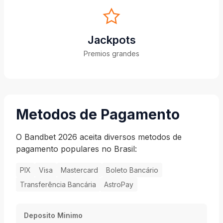
Jackpots
Premios grandes
Metodos de Pagamento
O Bandbet 2026 aceita diversos metodos de
pagamento populares no Brasil:
PIX
Visa
Mastercard
Boleto Bancário
Transferência Bancária
AstroPay
Deposito Minimo