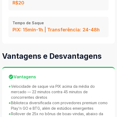
R$20
Tempo de Saque
PIX: 15min-1h | Transferência: 24-48h
Vantagens e Desvantagens
Vantagens
Velocidade de saque via PIX acima da média do
mercado — 22 minutos contra 45 minutos de
concorrentes diretos
Biblioteca diversificada com provedores premium como
Play'n GO e BTG, além de estúdios emergentes
Rollover de 25x no bônus de boas-vindas, abaixo da