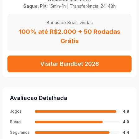
Saque:
PIX: 15min-1h | Transferência: 24-48h
Bonus de Boas-vindas
100% até R$2.000 + 50 Rodadas
Grátis
Visitar Bandbet 2026
Avaliacao Detalhada
Jogos
4.8
Bonus
4.0
Seguranca
4.4