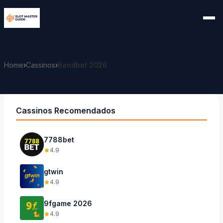
HOT
Home
›
Cassinos
›
Bandbet 2026
Cassinos Recomendados
7788bet
4.9
gtwin
4.9
9fgame 2026
4.9