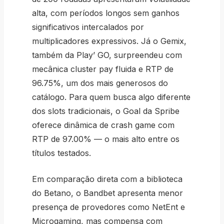
alta, com períodos longos sem ganhos
significativos intercalados por
multiplicadores expressivos. Já o Gemix,
também da Play’ GO, surpreendeu com
mecânica cluster pay fluida e RTP de
96.75%, um dos mais generosos do
catálogo. Para quem busca algo diferente
dos slots tradicionais, o Goal da Spribe
oferece dinâmica de crash game com
RTP de 97.00% — o mais alto entre os
títulos testados.
Em comparação direta com a biblioteca
do Betano, o Bandbet apresenta menor
presença de provedores como NetEnt e
Microgaming, mas compensa com