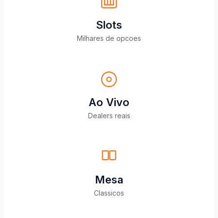
Slots
Milhares de opcoes
Ao Vivo
Dealers reais
Mesa
Classicos