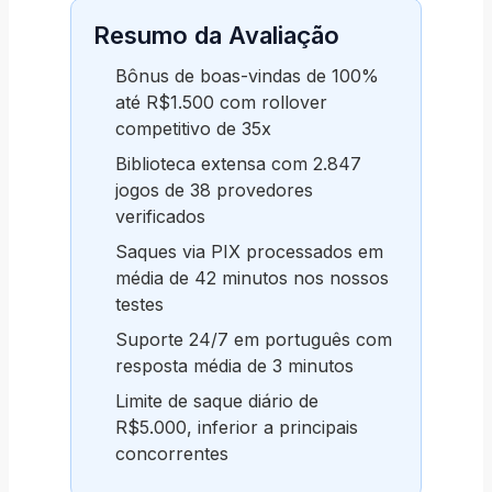
Resumo da Avaliação
Bônus de boas-vindas de 100%
até R$1.500 com rollover
competitivo de 35x
Biblioteca extensa com 2.847
jogos de 38 provedores
verificados
Saques via PIX processados em
média de 42 minutos nos nossos
testes
Suporte 24/7 em português com
resposta média de 3 minutos
Limite de saque diário de
R$5.000, inferior a principais
concorrentes