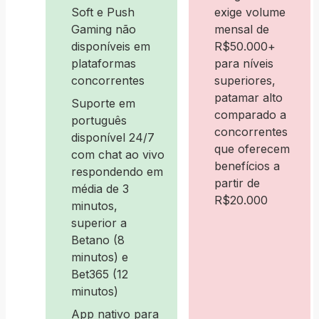
Soft e Push
exige volume
Gaming não
mensal de
disponíveis em
R$50.000+
plataformas
para níveis
concorrentes
superiores,
patamar alto
Suporte em
comparado a
português
concorrentes
disponível 24/7
que oferecem
com chat ao vivo
benefícios a
respondendo em
partir de
média de 3
R$20.000
minutos,
superior a
Betano (8
minutos) e
Bet365 (12
minutos)
App nativo para