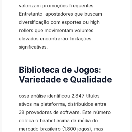
valorizam promoções frequentes.
Entretanto, apostadores que buscam
diversificação com esportes ou high
rollers que movimentam volumes
elevados encontrarão limitações
significativas.
Biblioteca de Jogos:
Variedade e Qualidade
ossa análise identificou 2.847 títulos
ativos na plataforma, distribuídos entre
38 provedores de software. Este número
coloca o baabet acima da média do
mercado brasileiro (1.800 jogos), mas