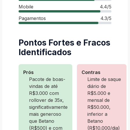
Mobile
4.4/5
Pagamentos
4.3/5
Pontos Fortes e Fracos
Identificados
Prós
Contras
Pacote de boas-
Limite de saque
vindas de até
diário de
R$3.000 com
R$5.000 e
rollover de 35x,
mensal de
significativamente
R$50.000,
mais generoso
inferior a
que Betano
Betano
(R$500) e com
(R$10.000/dia)