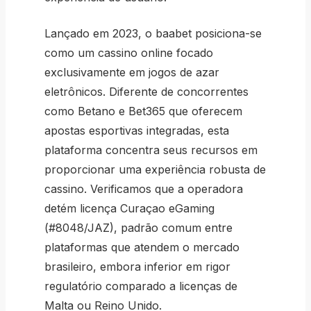
Lançado em 2023, o baabet posiciona-se
como um cassino online focado
exclusivamente em jogos de azar
eletrônicos. Diferente de concorrentes
como Betano e Bet365 que oferecem
apostas esportivas integradas, esta
plataforma concentra seus recursos em
proporcionar uma experiência robusta de
cassino. Verificamos que a operadora
detém licença Curaçao eGaming
(#8048/JAZ), padrão comum entre
plataformas que atendem o mercado
brasileiro, embora inferior em rigor
regulatório comparado a licenças de
Malta ou Reino Unido.