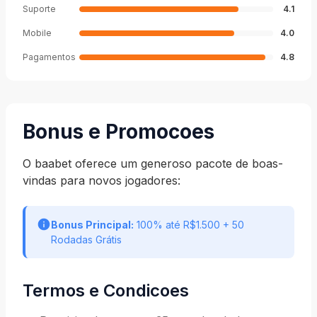
Suporte
4.1
Mobile
4.0
Pagamentos
4.8
Bonus e Promocoes
O baabet oferece um generoso pacote de boas-
vindas para novos jogadores:
Bonus Principal:
100% até R$1.500 + 50
Rodadas Grátis
Termos e Condicoes