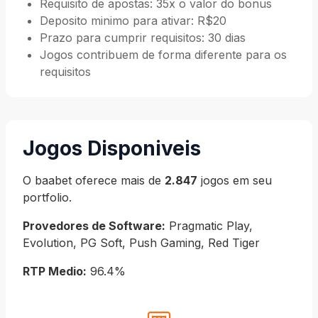
Requisito de apostas: 35x o valor do bonus
Deposito minimo para ativar: R$20
Prazo para cumprir requisitos: 30 dias
Jogos contribuem de forma diferente para os
requisitos
Jogos Disponiveis
O baabet oferece mais de
2.847
jogos em seu
portfolio.
Provedores de Software:
Pragmatic Play,
Evolution, PG Soft, Push Gaming, Red Tiger
RTP Medio:
96.4%