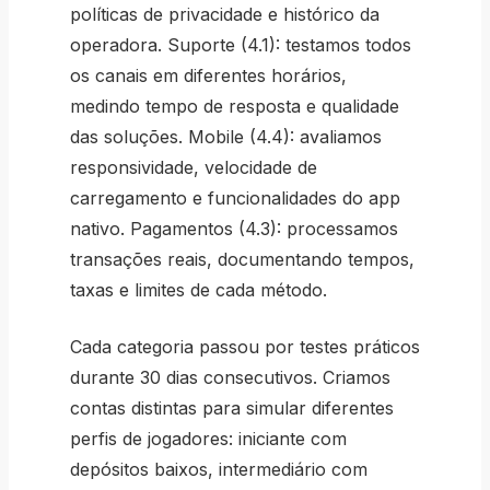
políticas de privacidade e histórico da
operadora. Suporte (4.1): testamos todos
os canais em diferentes horários,
medindo tempo de resposta e qualidade
das soluções. Mobile (4.4): avaliamos
responsividade, velocidade de
carregamento e funcionalidades do app
nativo. Pagamentos (4.3): processamos
transações reais, documentando tempos,
taxas e limites de cada método.
Cada categoria passou por testes práticos
durante 30 dias consecutivos. Criamos
contas distintas para simular diferentes
perfis de jogadores: iniciante com
depósitos baixos, intermediário com