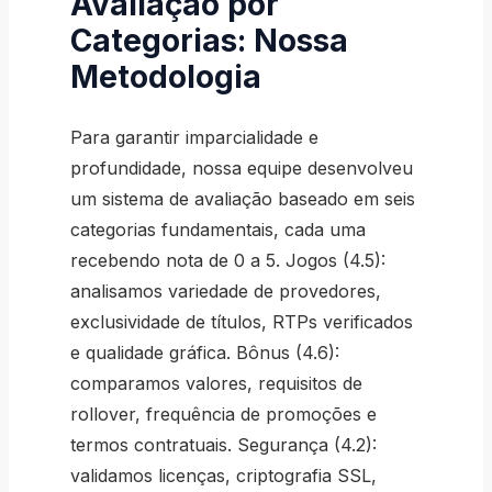
Avaliação por
Categorias: Nossa
Metodologia
Para garantir imparcialidade e
profundidade, nossa equipe desenvolveu
um sistema de avaliação baseado em seis
categorias fundamentais, cada uma
recebendo nota de 0 a 5. Jogos (4.5):
analisamos variedade de provedores,
exclusividade de títulos, RTPs verificados
e qualidade gráfica. Bônus (4.6):
comparamos valores, requisitos de
rollover, frequência de promoções e
termos contratuais. Segurança (4.2):
validamos licenças, criptografia SSL,