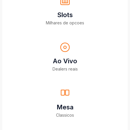
Slots
Milhares de opcoes
Ao Vivo
Dealers reais
Mesa
Classicos