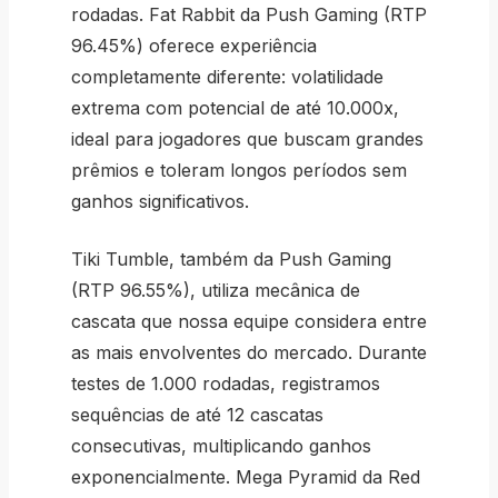
rodadas. Fat Rabbit da Push Gaming (RTP
96.45%) oferece experiência
completamente diferente: volatilidade
extrema com potencial de até 10.000x,
ideal para jogadores que buscam grandes
prêmios e toleram longos períodos sem
ganhos significativos.
Tiki Tumble, também da Push Gaming
(RTP 96.55%), utiliza mecânica de
cascata que nossa equipe considera entre
as mais envolventes do mercado. Durante
testes de 1.000 rodadas, registramos
sequências de até 12 cascatas
consecutivas, multiplicando ganhos
exponencialmente. Mega Pyramid da Red