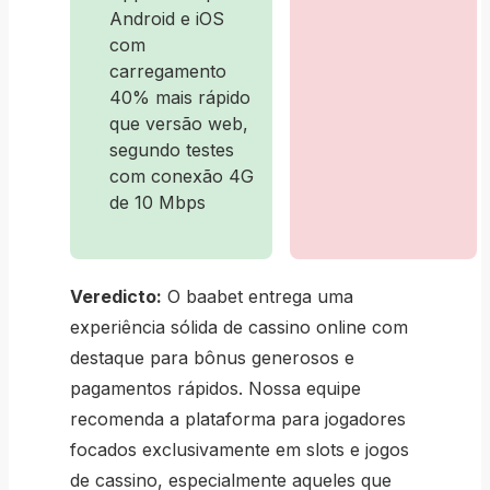
Android e iOS
com
carregamento
40% mais rápido
que versão web,
segundo testes
com conexão 4G
de 10 Mbps
Veredicto:
O baabet entrega uma
experiência sólida de cassino online com
destaque para bônus generosos e
pagamentos rápidos. Nossa equipe
recomenda a plataforma para jogadores
focados exclusivamente em slots e jogos
de cassino, especialmente aqueles que