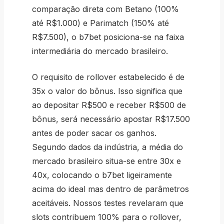
comparação direta com Betano (100%
até R$1.000) e Parimatch (150% até
R$7.500), o b7bet posiciona-se na faixa
intermediária do mercado brasileiro.
O requisito de rollover estabelecido é de
35x o valor do bônus. Isso significa que
ao depositar R$500 e receber R$500 de
bônus, será necessário apostar R$17.500
antes de poder sacar os ganhos.
Segundo dados da indústria, a média do
mercado brasileiro situa-se entre 30x e
40x, colocando o b7bet ligeiramente
acima do ideal mas dentro de parâmetros
aceitáveis. Nossos testes revelaram que
slots contribuem 100% para o rollover,