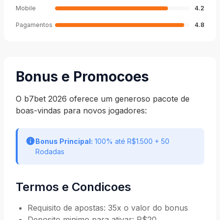
Mobile
4.2
Pagamentos
4.8
Bonus e Promocoes
O b7bet 2026 oferece um generoso pacote de
boas-vindas para novos jogadores:
Bonus Principal:
100% até R$1.500 + 50
Rodadas
Termos e Condicoes
Requisito de apostas: 35x o valor do bonus
Deposito minimo para ativar: R$20