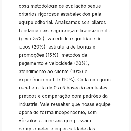
ossa metodologia de avaliação segue
critérios rigorosos estabelecidos pela
equipe editorial. Analisamos seis pilares
fundamentais: segurança e licenciamento
(peso 25%), variedade e qualidade de
jogos (20%), estrutura de bônus e
promoções (15%), métodos de
pagamento e velocidade (20%),
atendimento ao cliente (10%) e
experiência mobile (10%). Cada categoria
recebe nota de 0 a 5 baseada em testes
práticos e comparação com padrões da
indústria. Vale ressaltar que nossa equipe
opera de forma independente, sem
vínculos comerciais que possam
comprometer a imparcialidade das