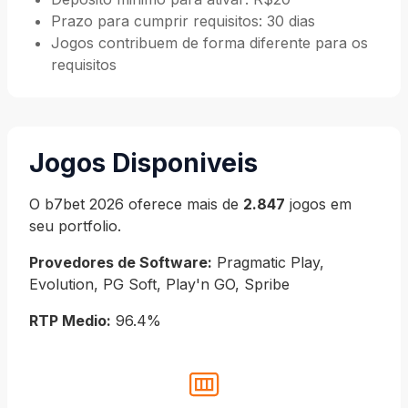
Prazo para cumprir requisitos: 30 dias
Jogos contribuem de forma diferente para os
requisitos
Jogos Disponiveis
O b7bet 2026 oferece mais de
2.847
jogos em
seu portfolio.
Provedores de Software:
Pragmatic Play,
Evolution, PG Soft, Play'n GO, Spribe
RTP Medio:
96.4%