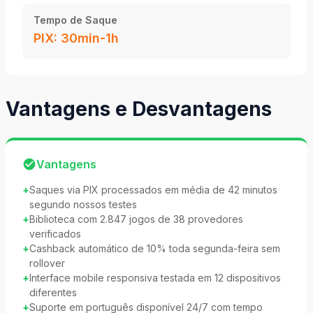
Tempo de Saque
PIX: 30min-1h
Vantagens e Desvantagens
Vantagens
Saques via PIX processados em média de 42 minutos
segundo nossos testes
Biblioteca com 2.847 jogos de 38 provedores
verificados
Cashback automático de 10% toda segunda-feira sem
rollover
Interface mobile responsiva testada em 12 dispositivos
diferentes
Suporte em português disponível 24/7 com tempo