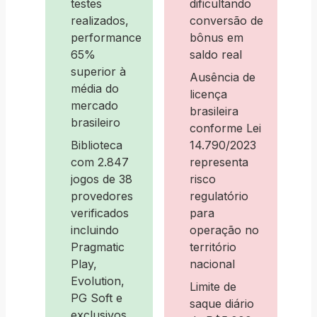
testes
dificultando
realizados,
conversão de
performance
bônus em
65%
saldo real
superior à
Ausência de
média do
licença
mercado
brasileira
brasileiro
conforme Lei
Biblioteca
14.790/2023
com 2.847
representa
jogos de 38
risco
provedores
regulatório
verificados
para
incluindo
operação no
Pragmatic
território
Play,
nacional
Evolution,
Limite de
PG Soft e
saque diário
exclusivos