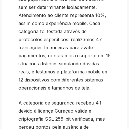
sem ser determinante isoladamente.
Atendimento ao cliente representa 10%,
assim como experiência mobile. Cada
categoria foi testada através de
protocolos específicos: realizamos 47
transações financeiras para avaliar
pagamentos, contatamos o suporte em 15
situações distintas simulando dúvidas
reais, e testamos a plataforma mobile em
12 dispositivos com diferentes sistemas
operacionais e tamanhos de tela.
A categoria de segurança recebeu 4.1
devido à licença Curaçao válida e
criptografia SSL 256-bit verificada, mas
perdeu pontos pela ausência de