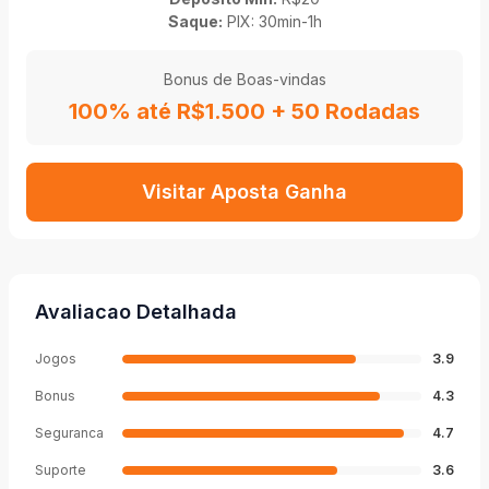
Saque:
PIX: 30min-1h
Bonus de Boas-vindas
100% até R$1.500 + 50 Rodadas
Visitar Aposta Ganha
Avaliacao Detalhada
Jogos
3.9
Bonus
4.3
Seguranca
4.7
Suporte
3.6