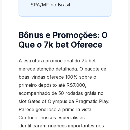
SPA/MF no Brasil
Bônus e Promoções: O
Que o 7k bet Oferece
A estrutura promocional do 7k bet
merece atenção detalhada. O pacote de
boas-vindas oferece 100% sobre o
primeiro depósito até R$7.000,
acompanhado de 50 rodadas grátis no
slot Gates of Olympus da Pragmatic Play.
Parece generoso à primeira vista.
Contudo, nossos especialistas
identificaram nuances importantes nos