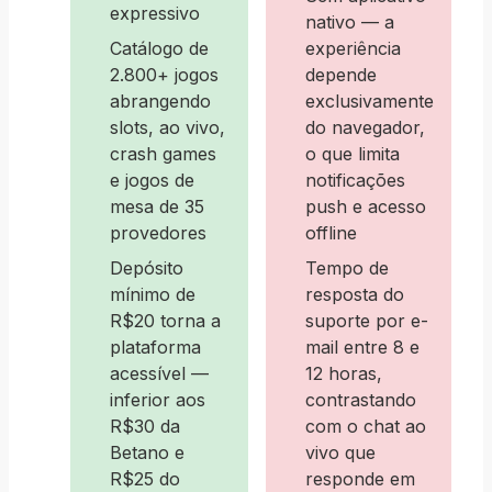
expressivo
nativo — a
Catálogo de
experiência
2.800+ jogos
depende
abrangendo
exclusivamente
slots, ao vivo,
do navegador,
crash games
o que limita
e jogos de
notificações
mesa de 35
push e acesso
provedores
offline
Depósito
Tempo de
mínimo de
resposta do
R$20 torna a
suporte por e-
plataforma
mail entre 8 e
acessível —
12 horas,
inferior aos
contrastando
R$30 da
com o chat ao
Betano e
vivo que
R$25 do
responde em