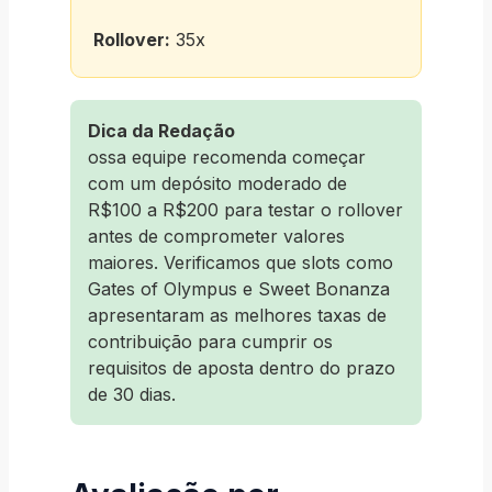
Rollover:
35x
Dica da Redação
ossa equipe recomenda começar
com um depósito moderado de
R$100 a R$200 para testar o rollover
antes de comprometer valores
maiores. Verificamos que slots como
Gates of Olympus e Sweet Bonanza
apresentaram as melhores taxas de
contribuição para cumprir os
requisitos de aposta dentro do prazo
de 30 dias.