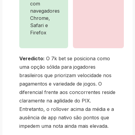
com
navegadores
Chrome,
Safari e
Firefox
Veredicto:
O 7k bet se posiciona como
uma opção sólida para jogadores
brasileiros que priorizam velocidade nos
pagamentos e variedade de jogos. O
diferencial frente aos concorrentes reside
claramente na agilidade do PIX.
Entretanto, o rollover acima da média e a
ausência de app nativo são pontos que
impedem uma nota ainda mais elevada.