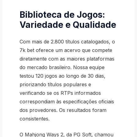
Biblioteca de Jogos:
Variedade e Qualidade
Com mais de 2.800 títulos catalogados, o
7k bet oferece um acervo que compete
diretamente com as maiores plataformas
do mercado brasileiro. Nossa equipe
testou 120 jogos ao longo de 30 dias,
priorizando títulos populares e
verificando se os RTPs informados
correspondiam às especificações oficiais
dos provedores. Os resultados foram
consistentes.
O Mahjong Ways 2, da PG Soft, chamou