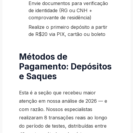
Envie documentos para verificação
de identidade (RG ou CNH +
comprovante de residência)
Realize o primeiro depósito a partir
de R$20 via PIX, cartão ou boleto
Métodos de
Pagamento: Depósitos
e Saques
Esta é a seção que recebeu maior
atenção em nossa análise de 2026 — e
com razão. Nossos especialistas
realizaram 8 transações reais ao longo
do período de testes, distribuídas entre