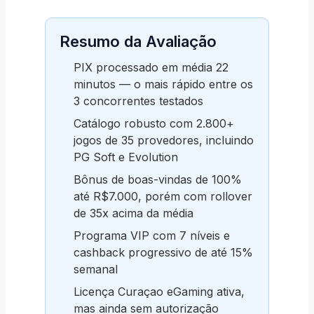
Resumo da Avaliação
PIX processado em média 22
minutos — o mais rápido entre os
3 concorrentes testados
Catálogo robusto com 2.800+
jogos de 35 provedores, incluindo
PG Soft e Evolution
Bônus de boas-vindas de 100%
até R$7.000, porém com rollover
de 35x acima da média
Programa VIP com 7 níveis e
cashback progressivo de até 15%
semanal
Licença Curaçao eGaming ativa,
mas ainda sem autorização