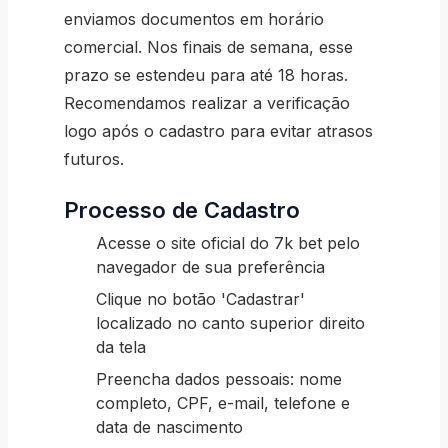
enviamos documentos em horário
comercial. Nos finais de semana, esse
prazo se estendeu para até 18 horas.
Recomendamos realizar a verificação
logo após o cadastro para evitar atrasos
futuros.
Processo de Cadastro
Acesse o site oficial do 7k bet pelo
navegador de sua preferência
Clique no botão 'Cadastrar'
localizado no canto superior direito
da tela
Preencha dados pessoais: nome
completo, CPF, e-mail, telefone e
data de nascimento