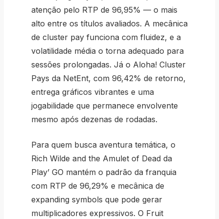
atenção pelo RTP de 96,95% — o mais
alto entre os títulos avaliados. A mecânica
de cluster pay funciona com fluidez, e a
volatilidade média o torna adequado para
sessões prolongadas. Já o Aloha! Cluster
Pays da NetEnt, com 96,42% de retorno,
entrega gráficos vibrantes e uma
jogabilidade que permanece envolvente
mesmo após dezenas de rodadas.
Para quem busca aventura temática, o
Rich Wilde and the Amulet of Dead da
Play’ GO mantém o padrão da franquia
com RTP de 96,29% e mecânica de
expanding symbols que pode gerar
multiplicadores expressivos. O Fruit