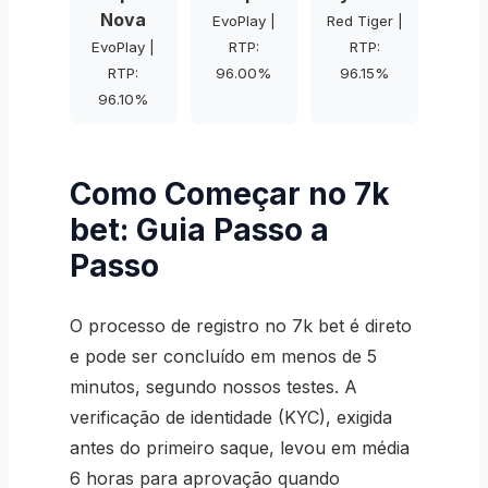
Nova
EvoPlay |
Red Tiger |
EvoPlay |
RTP:
RTP:
RTP:
96.00%
96.15%
96.10%
Como Começar no 7k
bet: Guia Passo a
Passo
O processo de registro no 7k bet é direto
e pode ser concluído em menos de 5
minutos, segundo nossos testes. A
verificação de identidade (KYC), exigida
antes do primeiro saque, levou em média
6 horas para aprovação quando