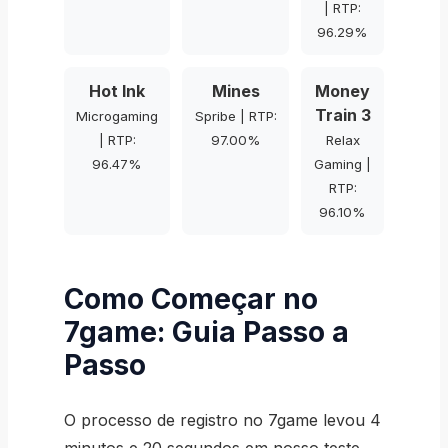
| RTP:
96.29%
Hot Ink
Mines
Money
Train 3
Microgaming
Spribe | RTP:
| RTP:
97.00%
Relax
96.47%
Gaming |
RTP:
96.10%
Como Começar no
7game: Guia Passo a
Passo
O processo de registro no 7game levou 4