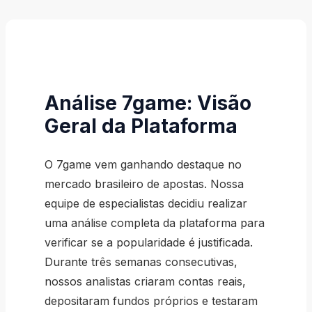
Análise 7game: Visão
Geral da Plataforma
O 7game vem ganhando destaque no
mercado brasileiro de apostas. Nossa
equipe de especialistas decidiu realizar
uma análise completa da plataforma para
verificar se a popularidade é justificada.
Durante três semanas consecutivas,
nossos analistas criaram contas reais,
depositaram fundos próprios e testaram