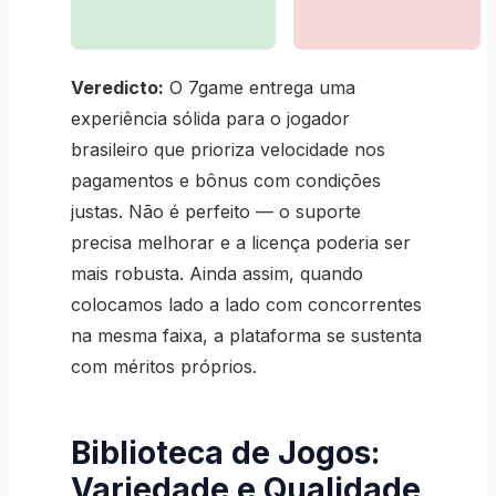
Veredicto:
O 7game entrega uma
experiência sólida para o jogador
brasileiro que prioriza velocidade nos
pagamentos e bônus com condições
justas. Não é perfeito — o suporte
precisa melhorar e a licença poderia ser
mais robusta. Ainda assim, quando
colocamos lado a lado com concorrentes
na mesma faixa, a plataforma se sustenta
com méritos próprios.
Biblioteca de Jogos:
Variedade e Qualidade