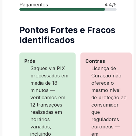
Pagamentos
4.4/5
Pontos Fortes e Fracos
Identificados
Prós
Contras
Saques via PIX
Licença de
processados em
Curaçao não
média de 18
oferece o
minutos —
mesmo nível
verificamos em
de proteção ao
12 transações
consumidor
realizadas em
que
horários
reguladores
variados,
europeus —
incluindo
em