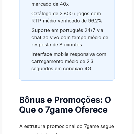
mercado de 40x
Catálogo de 2.800+ jogos com
RTP médio verificado de 96.2%
Suporte em português 24/7 via
chat ao vivo com tempo médio de
resposta de 8 minutos
Interface mobile responsiva com
carregamento médio de 2.3
segundos em conexão 4G
Bônus e Promoções: O
Que o 7game Oferece
A estrutura promocional do 7game segue