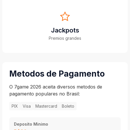
Jackpots
Premios grandes
Metodos de Pagamento
O 7game 2026 aceita diversos metodos de
pagamento populares no Brasil:
PIX
Visa
Mastercard
Boleto
Deposito Minimo