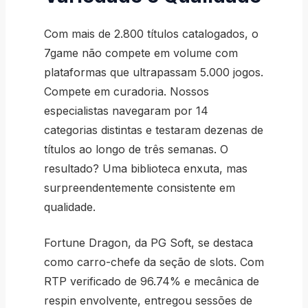
Com mais de 2.800 títulos catalogados, o
7game não compete em volume com
plataformas que ultrapassam 5.000 jogos.
Compete em curadoria. Nossos
especialistas navegaram por 14
categorias distintas e testaram dezenas de
títulos ao longo de três semanas. O
resultado? Uma biblioteca enxuta, mas
surpreendentemente consistente em
qualidade.
Fortune Dragon, da PG Soft, se destaca
como carro-chefe da seção de slots. Com
RTP verificado de 96.74% e mecânica de
respin envolvente, entregou sessões de