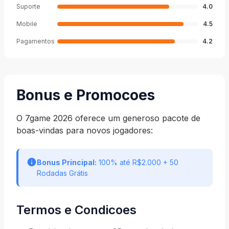
Suporte
4.0
Mobile
4.5
Pagamentos
4.2
Bonus e Promocoes
O 7game 2026 oferece um generoso pacote de
boas-vindas para novos jogadores:
Bonus Principal:
100% até R$2.000 + 50
Rodadas Grátis
Termos e Condicoes