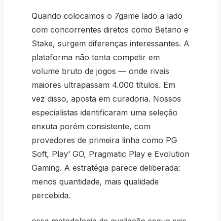
Quando colocamos o 7game lado a lado
com concorrentes diretos como Betano e
Stake, surgem diferenças interessantes. A
plataforma não tenta competir em
volume bruto de jogos — onde rivais
maiores ultrapassam 4.000 títulos. Em
vez disso, aposta em curadoria. Nossos
especialistas identificaram uma seleção
enxuta porém consistente, com
provedores de primeira linha como PG
Soft, Play’ GO, Pragmatic Play e Evolution
Gaming. A estratégia parece deliberada:
menos quantidade, mais qualidade
percebida.