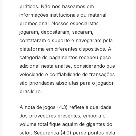
práticos. Não nos baseamos em
informações institucionais ou material
promocional. Nossos especialistas
jogaram, depositaram, sacaram,
contataram o suporte e navegaram pela
plataforma em diferentes dispositivos. A
categoria de pagamentos recebeu peso
adicional nesta análise, considerando que
velocidade e confiabilidade de transações
são prioridades absolutas para o jogador
brasileiro.
A nota de jogos (4.3) reflete a qualidade
dos provedores presentes, embora o
volume total fique aquém de gigantes do
setor. Segurança (4.0) perde pontos pela