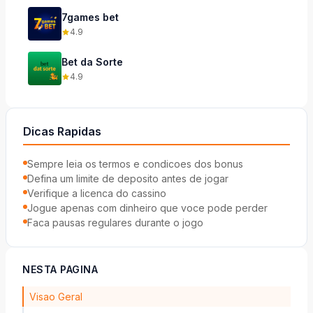
7games bet
4.9
Bet da Sorte
4.9
Dicas Rapidas
Sempre leia os termos e condicoes dos bonus
Defina um limite de deposito antes de jogar
Verifique a licenca do cassino
Jogue apenas com dinheiro que voce pode perder
Faca pausas regulares durante o jogo
NESTA PAGINA
Visao Geral