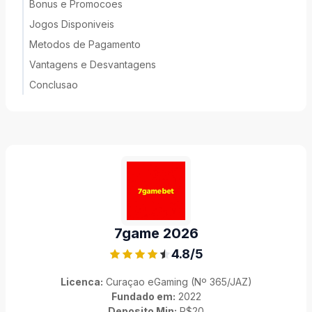
Bonus e Promocoes
Jogos Disponiveis
Metodos de Pagamento
Vantagens e Desvantagens
Conclusao
7game 2026
4.8/5
Licenca:
Curaçao eGaming (Nº 365/JAZ)
Fundado em:
2022
Deposito Min:
R$20