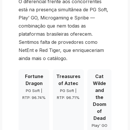
O diferencial frente aos concorrentes
está na presença simultânea de PG Soft,
Play’ GO, Microgaming e Spribe —
combinação que nem todas as
plataformas brasileiras oferecem.
Sentimos falta de provedores como
NetEnt e Red Tiger, que enriqueceriam
ainda mais o catálogo.
Fortune
Treasures
Cat
Dragon
of Aztec
Wilde
and
PG Soft |
PG Soft |
the
RTP: 96.74%
RTP: 96.71%
Doom
of
Dead
Play' GO