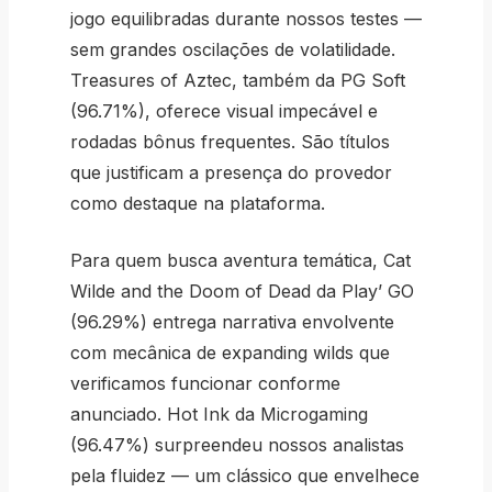
jogo equilibradas durante nossos testes —
sem grandes oscilações de volatilidade.
Treasures of Aztec, também da PG Soft
(96.71%), oferece visual impecável e
rodadas bônus frequentes. São títulos
que justificam a presença do provedor
como destaque na plataforma.
Para quem busca aventura temática, Cat
Wilde and the Doom of Dead da Play’ GO
(96.29%) entrega narrativa envolvente
com mecânica de expanding wilds que
verificamos funcionar conforme
anunciado. Hot Ink da Microgaming
(96.47%) surpreendeu nossos analistas
pela fluidez — um clássico que envelhece