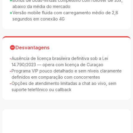
Bônus de boas-vindas competitivo com rollover de 35x,
abaixo da média do mercado
Versão mobile fluida com carregamento médio de 2,8
segundos em conexão 4G
Desvantagens
Ausência de licença brasileira definitiva sob a Lei
14.790/2023 — opera com licença de Curaçao
Programa VIP pouco detalhado e sem níveis claramente
definidos em comparação com concorrentes
Opções de atendimento limitadas a chat ao vivo, sem
suporte telefônico ou callback