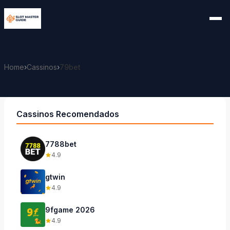
HOT
Home
›
Cassinos
›
79bet
Cassinos Recomendados
7788bet
4.9
gtwin
4.9
9fgame 2026
4.9