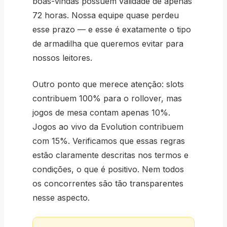
boas-vindas possuem validade de apenas
72 horas. Nossa equipe quase perdeu
esse prazo — e esse é exatamente o tipo
de armadilha que queremos evitar para
nossos leitores.
Outro ponto que merece atenção: slots
contribuem 100% para o rollover, mas
jogos de mesa contam apenas 10%.
Jogos ao vivo da Evolution contribuem
com 15%. Verificamos que essas regras
estão claramente descritas nos termos e
condições, o que é positivo. Nem todos
os concorrentes são tão transparentes
nesse aspecto.