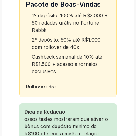
Pacote de Boas-Vindas
1º depósito: 100% até R$2.000 +
50 rodadas grátis no Fortune
Rabbit
2º depósito: 50% até R$1.000
com rollover de 40x
Cashback semanal de 10% até
R$1.500 + acesso a torneios
exclusivos
Rollover:
35x
Dica da Redação
ossos testes mostraram que ativar o
bônus com depósito mínimo de
R$100 oferece a melhor relação