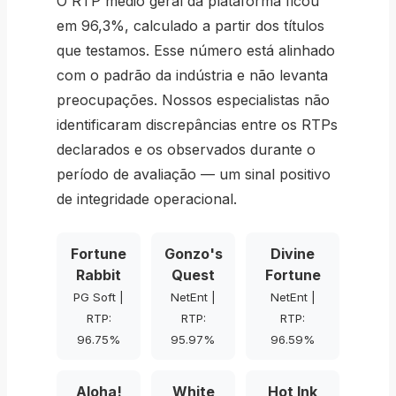
O RTP médio geral da plataforma ficou
em 96,3%, calculado a partir dos títulos
que testamos. Esse número está alinhado
com o padrão da indústria e não levanta
preocupações. Nossos especialistas não
identificaram discrepâncias entre os RTPs
declarados e os observados durante o
período de avaliação — um sinal positivo
de integridade operacional.
Fortune
Gonzo's
Divine
Rabbit
Quest
Fortune
PG Soft |
NetEnt |
NetEnt |
RTP:
RTP:
RTP:
96.75%
95.97%
96.59%
Aloha!
White
Hot Ink