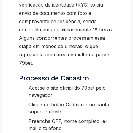
verificação de identidade (KYC) exigiu
envio de documento com foto e
comprovante de residência, sendo
concluída em aproximadamente 18 horas.
Alguns concorrentes processam essa
etapa em menos de 6 horas, o que
representa uma área de melhoria para o
79bet.
Processo de Cadastro
Acesse o site oficial do 79bet pelo
navegador
Clique no botão Cadastrar no canto
superior direito
Preencha CPF, nome completo, e-
mail e telefone