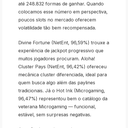
até 248.832 formas de ganhar. Quando
colocamos esse número em perspectiva,
poucos slots no mercado oferecem
volatilidade tão bem recompensada.
Divine Fortune (NetEnt, 96,59%) trouxe a
experiência de jackpot progressivo que
muitos jogadores procuram. Aloha!
Cluster Pays (NetEnt, 96,42%) ofereceu
mecânica cluster diferenciada, ideal para
quem busca algo além das paylines
tradicionais. Já o Hot Ink (Microgaming,
96,47%) representou bem o catálogo da
veterana Microgaming — funcional,
estável, sem surpresas negativas.