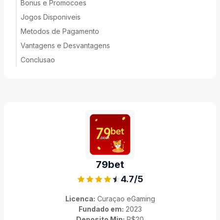
Bonus e Promocoes
Jogos Disponiveis
Metodos de Pagamento
Vantagens e Desvantagens
Conclusao
79bet
4.7/5
Licenca:
Curaçao eGaming
Fundado em:
2023
Deposito Min:
R$20