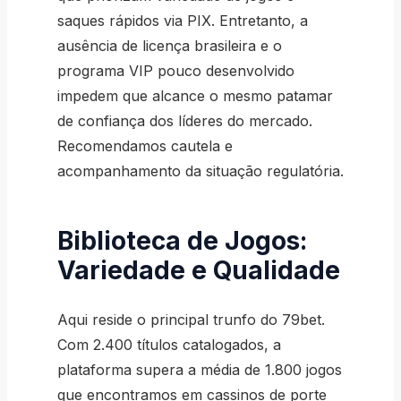
saques rápidos via PIX. Entretanto, a
ausência de licença brasileira e o
programa VIP pouco desenvolvido
impedem que alcance o mesmo patamar
de confiança dos líderes do mercado.
Recomendamos cautela e
acompanhamento da situação regulatória.
Biblioteca de Jogos:
Variedade e Qualidade
Aqui reside o principal trunfo do 79bet.
Com 2.400 títulos catalogados, a
plataforma supera a média de 1.800 jogos
que encontramos em cassinos de porte