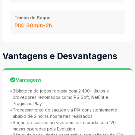
Tempo de Saque
PIX: 30min-2h
Vantagens e Desvantagens
Vantagens
Biblioteca de jogos robusta com 2.400+ títulos e
provedores renomados como PG Soft, NetEnt e
Pragmatic Play
Processamento de saques via PIX consistentemente
abaixo de 2 horas nos testes realizados
Seção de cassino ao vivo bem estruturada com 120+
mesas operadas pela Evolution