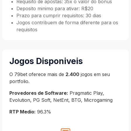
Requisito de apostas: 35x o valor do bonus
Deposito minimo para ativar: R$20
Prazo para cumprir requisitos: 30 dias
Jogos contribuem de forma diferente para os
requisitos
Jogos Disponiveis
O 79bet oferece mais de
2.400
jogos em seu
portfolio.
Provedores de Software:
Pragmatic Play,
Evolution, PG Soft, NetEnt, BTG, Microgaming
RTP Medio:
96.3%