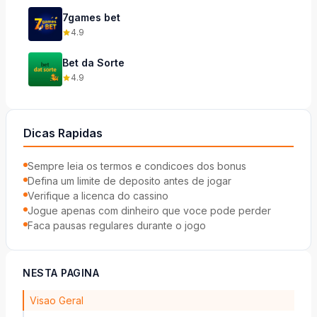
7games bet
4.9
Bet da Sorte
4.9
Dicas Rapidas
Sempre leia os termos e condicoes dos bonus
Defina um limite de deposito antes de jogar
Verifique a licenca do cassino
Jogue apenas com dinheiro que voce pode perder
Faca pausas regulares durante o jogo
NESTA PAGINA
Visao Geral