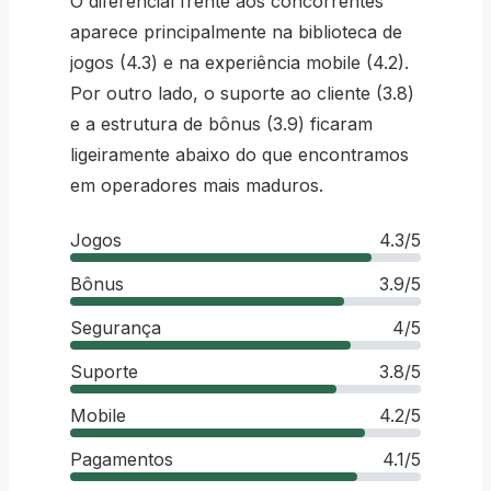
O diferencial frente aos concorrentes
aparece principalmente na biblioteca de
jogos (4.3) e na experiência mobile (4.2).
Por outro lado, o suporte ao cliente (3.8)
e a estrutura de bônus (3.9) ficaram
ligeiramente abaixo do que encontramos
em operadores mais maduros.
Jogos
4.3/5
Bônus
3.9/5
Segurança
4/5
Suporte
3.8/5
Mobile
4.2/5
Pagamentos
4.1/5