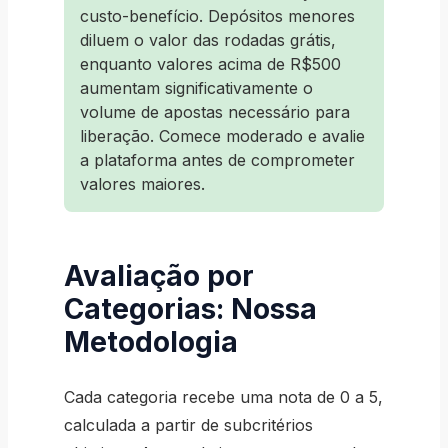
custo-benefício. Depósitos menores
diluem o valor das rodadas grátis,
enquanto valores acima de R$500
aumentam significativamente o
volume de apostas necessário para
liberação. Comece moderado e avalie
a plataforma antes de comprometer
valores maiores.
Avaliação por
Categorias: Nossa
Metodologia
Cada categoria recebe uma nota de 0 a 5,
calculada a partir de subcritérios