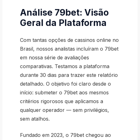
Análise 79bet: Visão
Geral da Plataforma
Com tantas opções de cassinos online no
Brasil, nossos analistas incluíram o 79bet
em nossa série de avaliações
comparativas. Testamos a plataforma
durante 30 dias para trazer este relatório
detalhado. O objetivo foi claro desde o
início: submeter o 79bet aos mesmos
critérios rigorosos que aplicamos a
qualquer operador — sem privilégios,
sem atalhos.
Fundado em 2023, o 79bet chegou ao