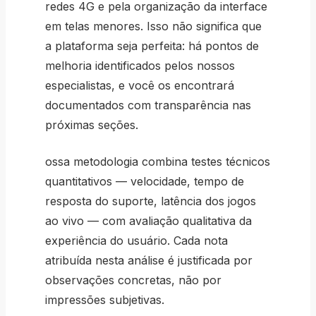
redes 4G e pela organização da interface
em telas menores. Isso não significa que
a plataforma seja perfeita: há pontos de
melhoria identificados pelos nossos
especialistas, e você os encontrará
documentados com transparência nas
próximas seções.
ossa metodologia combina testes técnicos
quantitativos — velocidade, tempo de
resposta do suporte, latência dos jogos
ao vivo — com avaliação qualitativa da
experiência do usuário. Cada nota
atribuída nesta análise é justificada por
observações concretas, não por
impressões subjetivas.