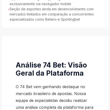
exclusivamente via navegador mobile
Seção de esportes ainda em desenvolvimento com
mercados limitados em comparação a concorrentes
especializados como Betano e Sportingbet
Análise 74 Bet: Visão
Geral da Plataforma
O 74 Bet vem ganhando destaque no
mercado brasileiro de apostas. Nossa
equipe de especialistas decidiu realizar
uma análise completa da plataforma para