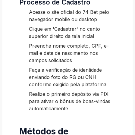
Processo de Cadastro
Acesse o site oficial do 74 Bet pelo
navegador mobile ou desktop
Clique em 'Cadastrar' no canto
superior direito da tela inicial
Preencha nome completo, CPF, e-
mail e data de nascimento nos
campos solicitados
Faça a verificação de identidade
enviando foto do RG ou CNH
conforme exigido pela plataforma
Realize o primeiro depósito via PIX
para ativar o bônus de boas-vindas
automaticamente
Métodos de