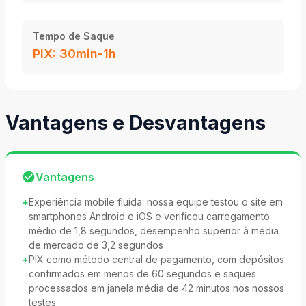
Tempo de Saque
PIX: 30min-1h
Vantagens e Desvantagens
Vantagens
Experiência mobile fluída: nossa equipe testou o site em
smartphones Android e iOS e verificou carregamento
médio de 1,8 segundos, desempenho superior à média
de mercado de 3,2 segundos
PIX como método central de pagamento, com depósitos
confirmados em menos de 60 segundos e saques
processados em janela média de 42 minutos nos nossos
testes