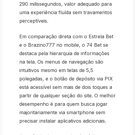
290 milissegundos, valor adequado para
uma experiência fluída sem travamentos
perceptíveis.
Em comparação direta com o Estrela Bet
e o Brazino777 no mobile, o 74 Bet se
destaca pela hierarquia de informações
na tela. Os menus de navegação são
intuitivos mesmo em telas de 5,5
polegadas, e o botão de depósito via PIX
está acessível sem mais de dois toques a
partir de qualquer seção do site. O melhor
desempenho é para quem busca jogar
majoritariamente via smartphone sem
precisar instalar aplicativos adicionais.