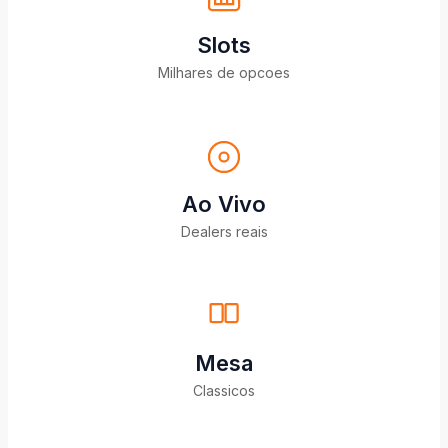
Slots
Milhares de opcoes
Ao Vivo
Dealers reais
Mesa
Classicos