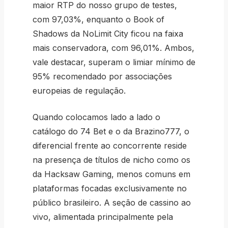
maior RTP do nosso grupo de testes,
com 97,03%, enquanto o Book of
Shadows da NoLimit City ficou na faixa
mais conservadora, com 96,01%. Ambos,
vale destacar, superam o limiar mínimo de
95% recomendado por associações
europeias de regulação.
Quando colocamos lado a lado o
catálogo do 74 Bet e o da Brazino777, o
diferencial frente ao concorrente reside
na presença de títulos de nicho como os
da Hacksaw Gaming, menos comuns em
plataformas focadas exclusivamente no
público brasileiro. A seção de cassino ao
vivo, alimentada principalmente pela