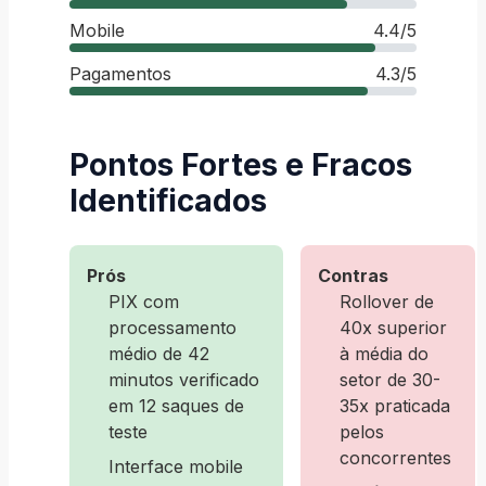
Mobile
4.4/5
Pagamentos
4.3/5
Pontos Fortes e Fracos
Identificados
Prós
Contras
PIX com
Rollover de
processamento
40x superior
médio de 42
à média do
minutos verificado
setor de 30-
em 12 saques de
35x praticada
teste
pelos
concorrentes
Interface mobile