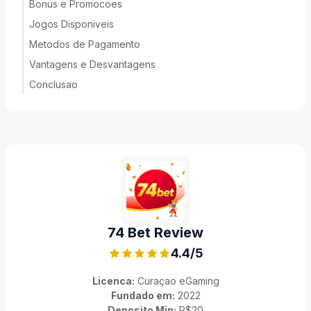
Bonus e Promocoes
Jogos Disponiveis
Metodos de Pagamento
Vantagens e Desvantagens
Conclusao
74 Bet Review
4.4/5
Licenca:
Curaçao eGaming
Fundado em:
2022
Deposito Min:
R$20