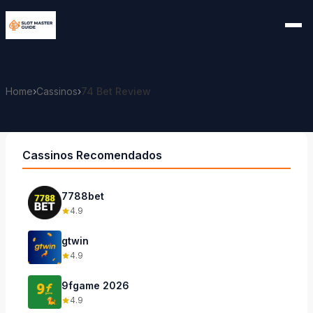
HOT
Home
›
Cassinos
›
74 Bet Review
Cassinos Recomendados
7788bet
4.9
gtwin
4.9
9fgame 2026
4.9