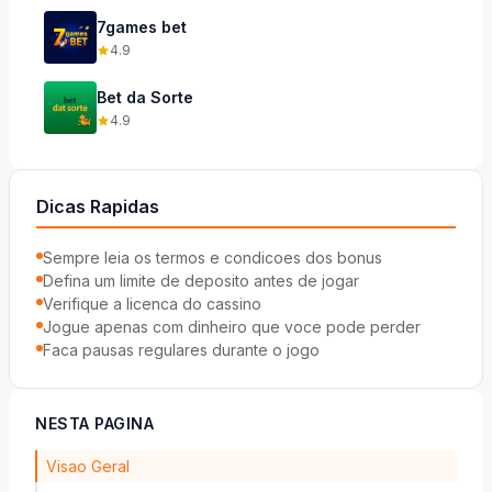
7games bet
4.9
Bet da Sorte
4.9
Dicas Rapidas
Sempre leia os termos e condicoes dos bonus
Defina um limite de deposito antes de jogar
Verifique a licenca do cassino
Jogue apenas com dinheiro que voce pode perder
Faca pausas regulares durante o jogo
NESTA PAGINA
Visao Geral