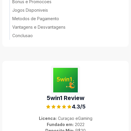
Bonus e Promocoes
Jogos Disponiveis
Metodos de Pagamento
Vantagens e Desvantagens
Conclusao
5win1 Review
4.3/5
Licenca:
Curaçao eGaming
Fundado em:
2022
Deposito Min:
R$20