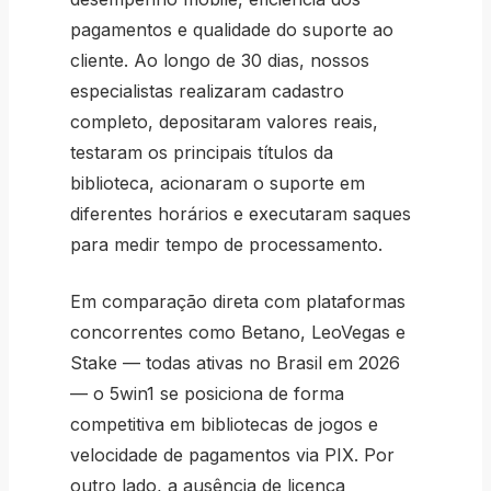
pagamentos e qualidade do suporte ao
cliente. Ao longo de 30 dias, nossos
especialistas realizaram cadastro
completo, depositaram valores reais,
testaram os principais títulos da
biblioteca, acionaram o suporte em
diferentes horários e executaram saques
para medir tempo de processamento.
Em comparação direta com plataformas
concorrentes como Betano, LeoVegas e
Stake — todas ativas no Brasil em 2026
— o 5win1 se posiciona de forma
competitiva em bibliotecas de jogos e
velocidade de pagamentos via PIX. Por
outro lado, a ausência de licença