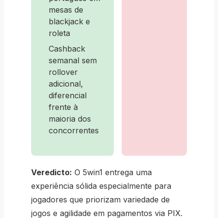
mesas de
blackjack e
roleta
Cashback
semanal sem
rollover
adicional,
diferencial
frente à
maioria dos
concorrentes
Veredicto:
O 5win1 entrega uma
experiência sólida especialmente para
jogadores que priorizam variedade de
jogos e agilidade em pagamentos via PIX.