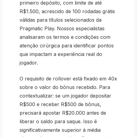
primeiro depósito, com limite de até
R$1.500, acrescido de 100 rodadas grátis
válidas para títulos selecionados da
Pragmatic Play. Nossos especialistas
analisaram os termos e condições com
atenção cirúrgica para identificar pontos
que impactam a experiência real do
jogador.
O requisito de rollover está fixado em 40x
sobre o valor do bônus recebido. Para
contextualizar: se um jogador depositar
R$500 e receber R$500 de bônus,
precisará apostar R$20.000 antes de
liberar o saldo para saque. Isso é
significativamente superior à média