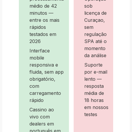
médio de 42
sob
minutos —
licença de
entre os mais
Curaçao,
rápidos
sem
testados em
regulação
2026
SPA até o
momento
Interface
da análise
mobile
responsiva e
Suporte
fluida, sem app
por e-mail
obrigatório,
lento —
com
resposta
carregamento
média de
rápido
18 horas
em nossos
Cassino ao
testes
vivo com
dealers em
português em