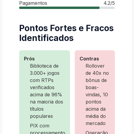
Pagamentos
4.2/5
Pontos Fortes e Fracos
Identificados
Prós
Contras
Biblioteca de
Rollover
3.000+ jogos
de 40x no
com RTPs
bônus de
verificados
boas-
acima de 96%
vindas, 10
na maioria dos
pontos
títulos
acima da
populares
média do
mercado
PIX com
processamento
Operação