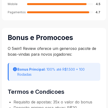
Mobile
4.5
Pagamentos
4.7
Bonus e Promocoes
O 5win1 Review oferece um generoso pacote de
boas-vindas para novos jogadores:
Bonus Principal:
100% até R$1.500 + 100
Rodadas
Termos e Condicoes
Requisito de apostas: 35x o valor do bonus
Deposito minimo para ativar: R$20