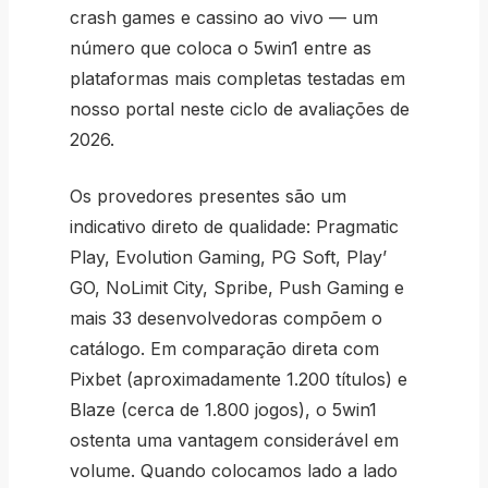
crash games e cassino ao vivo — um
número que coloca o 5win1 entre as
plataformas mais completas testadas em
nosso portal neste ciclo de avaliações de
2026.
Os provedores presentes são um
indicativo direto de qualidade: Pragmatic
Play, Evolution Gaming, PG Soft, Play’
GO, NoLimit City, Spribe, Push Gaming e
mais 33 desenvolvedoras compõem o
catálogo. Em comparação direta com
Pixbet (aproximadamente 1.200 títulos) e
Blaze (cerca de 1.800 jogos), o 5win1
ostenta uma vantagem considerável em
volume. Quando colocamos lado a lado