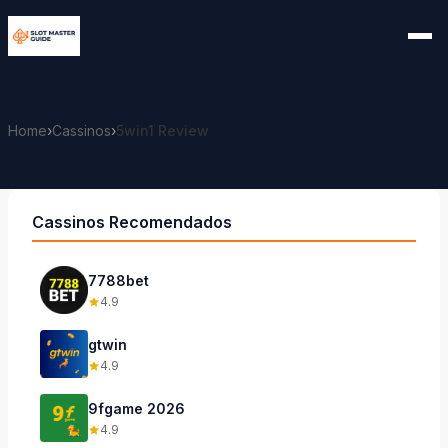
HOT
Home
›
Cassinos
›
5win1 Review
Cassinos Recomendados
7788bet
4.9
gtwin
4.9
9fgame 2026
4.9