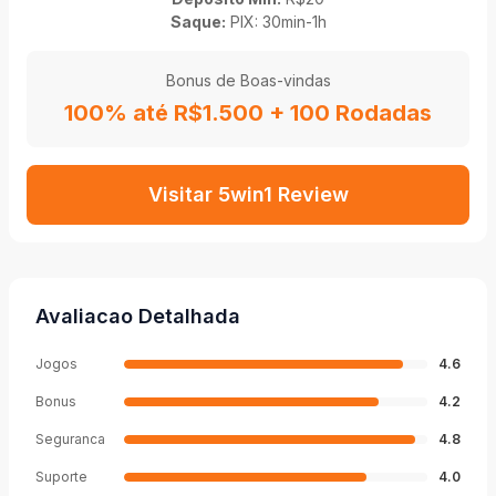
Saque:
PIX: 30min-1h
Bonus de Boas-vindas
100% até R$1.500 + 100 Rodadas
Visitar 5win1 Review
Avaliacao Detalhada
Jogos
4.6
Bonus
4.2
Seguranca
4.8
Suporte
4.0