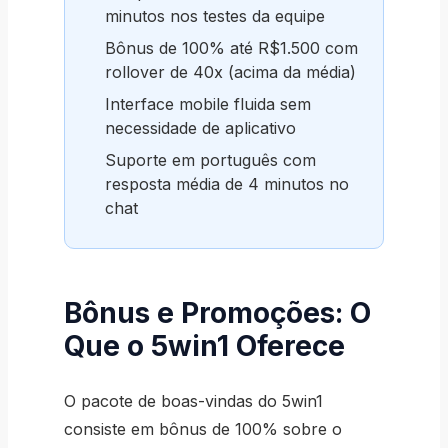
minutos nos testes da equipe
Bônus de 100% até R$1.500 com
rollover de 40x (acima da média)
Interface mobile fluida sem
necessidade de aplicativo
Suporte em português com
resposta média de 4 minutos no
chat
Bônus e Promoções: O
Que o 5win1 Oferece
O pacote de boas-vindas do 5win1
consiste em bônus de 100% sobre o