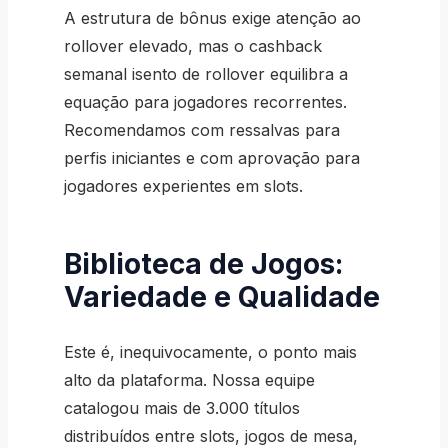
A estrutura de bônus exige atenção ao
rollover elevado, mas o cashback
semanal isento de rollover equilibra a
equação para jogadores recorrentes.
Recomendamos com ressalvas para
perfis iniciantes e com aprovação para
jogadores experientes em slots.
Biblioteca de Jogos:
Variedade e Qualidade
Este é, inequivocamente, o ponto mais
alto da plataforma. Nossa equipe
catalogou mais de 3.000 títulos
distribuídos entre slots, jogos de mesa,