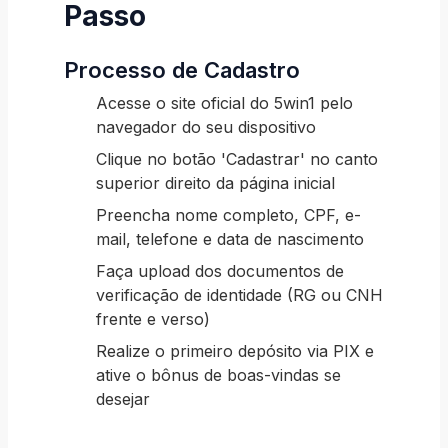
Passo
Processo de Cadastro
Acesse o site oficial do 5win1 pelo
navegador do seu dispositivo
Clique no botão 'Cadastrar' no canto
superior direito da página inicial
Preencha nome completo, CPF, e-
mail, telefone e data de nascimento
Faça upload dos documentos de
verificação de identidade (RG ou CNH
frente e verso)
Realize o primeiro depósito via PIX e
ative o bônus de boas-vindas se
desejar