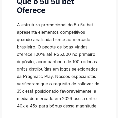
Que o 5u 5u bet
Oferece
A estrutura promocional do 5u 5u bet
apresenta elementos competitivos
quando analisada frente ao mercado
brasileiro. O pacote de boas-vindas
oferece 100% até R$5.000 no primeiro
depósito, acompanhado de 100 rodadas
grátis distribuídas em jogos selecionados
da Pragmatic Play. Nossos especialistas
verificaram que o requisito de rollover de
35x está posicionado favoravelmente: a
média de mercado em 2026 oscila entre
40x e 45x para bônus dessa magnitude.