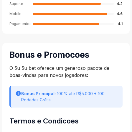
Suporte
4.2
Mobile
4.6
Pagamentos
4.1
Bonus e Promocoes
O 5u 5u bet oferece um generoso pacote de
boas-vindas para novos jogadores:
Bonus Principal:
100% até R$5.000 + 100
Rodadas Grátis
Termos e Condicoes