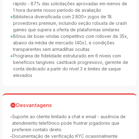
rápido - 87% das solicitações aprovadas em menos de
1 hora durante nosso período de avaliação
Biblioteca diversificada com 2.800+ jogos de 18
provedores premium, incluindo seção robusta de crash
games que supera a oferta de plataformas similares
Bônus de boas-vindas competitivo com rollover de 35x,
abaixo da média de mercado (40x), e condições
transparentes sem armadilhas ocultas
Programa de fidelidade estruturado em 6 níveis com
benefícios tangíveis: cashback progressivo, gerente de
conta dedicado a partir do nível 3 e limites de saque
elevados
Desvantagens
Suporte ao cliente limitado a chat e email - ausência de
atendimento telefônico pode frustrar jogadores que
preferem contato direto
Documentação de verificação KYC ocasionalmente