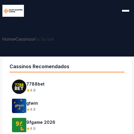
HOT
Home
›
Cassinos
›
5u 5u bet
Cassinos Recomendados
7788bet
4.9
gtwin
4.9
9fgame 2026
4.9