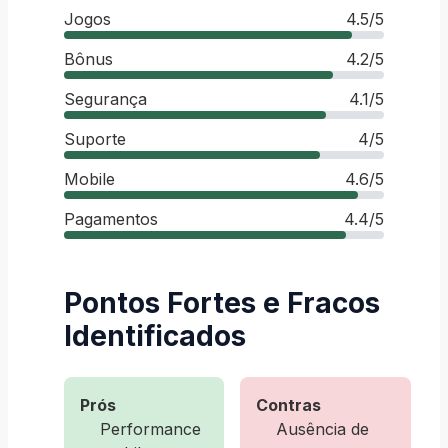
Jogos
4.5/5
Bônus
4.2/5
Segurança
4.1/5
Suporte
4/5
Mobile
4.6/5
Pagamentos
4.4/5
Pontos Fortes e Fracos
Identificados
Prós
Contras
Performance
Ausência de