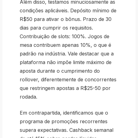
Além disso, testamos minuciosamente as
condições aplicáveis. Depósito mínimo de
R$50 para ativar o bônus. Prazo de 30
dias para cumprir os requisitos.
Contribuição de slots: 100%. Jogos de
mesa contribuem apenas 10%, o que é
padrão na indústria. Vale destacar que a
plataforma não impõe limite máximo de
aposta durante o cumprimento do
rollover, diferentemente de concorrentes
que restringem apostas a R$25-50 por
rodada.
Em contrapartida, identificamos que o
programa de promoções recorrentes
supera expectativas. Cashback semanal