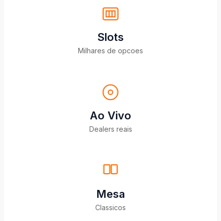
Slots
Milhares de opcoes
Ao Vivo
Dealers reais
Mesa
Classicos