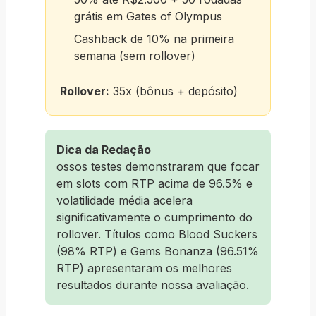
grátis em Gates of Olympus
Cashback de 10% na primeira
semana (sem rollover)
Rollover:
35x (bônus + depósito)
Dica da Redação
ossos testes demonstraram que focar
em slots com RTP acima de 96.5% e
volatilidade média acelera
significativamente o cumprimento do
rollover. Títulos como Blood Suckers
(98% RTP) e Gems Bonanza (96.51%
RTP) apresentaram os melhores
resultados durante nossa avaliação.