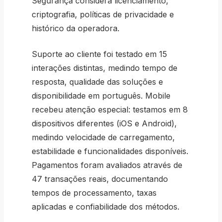
Segurança considera licenciamento,
criptografia, políticas de privacidade e
histórico da operadora.
Suporte ao cliente foi testado em 15
interações distintas, medindo tempo de
resposta, qualidade das soluções e
disponibilidade em português. Mobile
recebeu atenção especial: testamos em 8
dispositivos diferentes (iOS e Android),
medindo velocidade de carregamento,
estabilidade e funcionalidades disponíveis.
Pagamentos foram avaliados através de
47 transações reais, documentando
tempos de processamento, taxas
aplicadas e confiabilidade dos métodos.