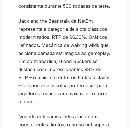
consistente durante 500 rodadas de teste.
Jack and the Beanstalk da NetEnt
representa a categoria de slots clássicos
modernizados. RTP de 96.30%. Gráficos
refinados. Mecânica de walking wilds que
adiciona camada estratégica ao gameplay.
Em contrapartida, Blood Suckers se
destaca com impressionantes 98% de
RTP – o mais alto entre os títulos testados
– tornando-se escolha preferencial para
jogadores focados em maximizar retorno
teórico.
Quando colocamos lado a lado com
concorrentes diretos, o 5u 5u bet supera