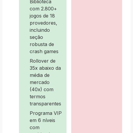
Biblioteca
com 2.800+
jogos de 18
provedores,
incluindo
seção
robusta de
crash games
Rollover de
35x abaixo da
média de
mercado
(40x) com
termos
transparentes
Programa VIP
em 6 níveis
com