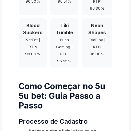
96.50%
96.51%
RTP:
96.30%
Blood
Tiki
Neon
Suckers
Tumble
Shapes
NetEnt |
Push
EvoPlay |
RTP:
Gaming |
RTP:
98.00%
RTP:
96.00%
96.55%
Como Começar no 5u
5u bet: Guia Passo a
Passo
Processo de Cadastro