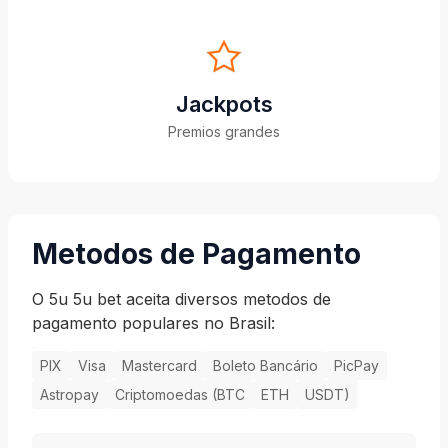
Jackpots
Premios grandes
Metodos de Pagamento
O 5u 5u bet aceita diversos metodos de
pagamento populares no Brasil:
PIX
Visa
Mastercard
Boleto Bancário
PicPay
Astropay
Criptomoedas (BTC
ETH
USDT)