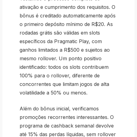
ativação e cumprimento dos requisitos. O
bônus é creditado automaticamente após
o primeiro depósito mínimo de R$20. As
rodadas grátis são válidas em slots
específicos da Pragmatic Play, com
ganhos limitados a R$500 e sujeitos ao
mesmo rollover. Um ponto positivo
identificado: todos os slots contribuem
100% para o rollover, diferente de
concorrentes que limitam jogos de alta
volatilidade a 50% ou menos.
Além do bônus inicial, verificamos
promoções recorrentes interessantes. O
programa de cashback semanal devolve
até 15% das perdas líquidas, sem rollover