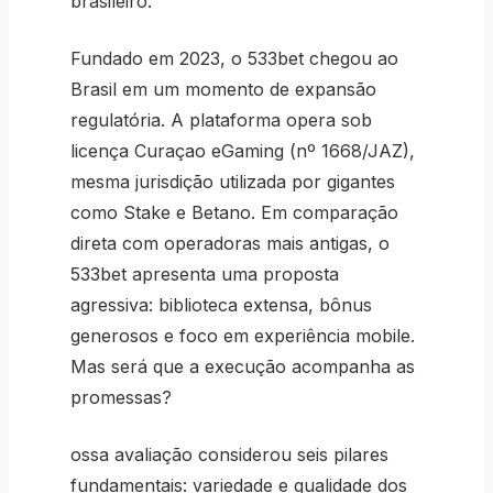
brasileiro.
Fundado em 2023, o 533bet chegou ao
Brasil em um momento de expansão
regulatória. A plataforma opera sob
licença Curaçao eGaming (nº 1668/JAZ),
mesma jurisdição utilizada por gigantes
como Stake e Betano. Em comparação
direta com operadoras mais antigas, o
533bet apresenta uma proposta
agressiva: biblioteca extensa, bônus
generosos e foco em experiência mobile.
Mas será que a execução acompanha as
promessas?
ossa avaliação considerou seis pilares
fundamentais: variedade e qualidade dos