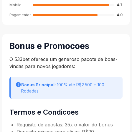
Mobile
4.7
Pagamentos
4.0
Bonus e Promocoes
O 533bet oferece um generoso pacote de boas-
vindas para novos jogadores:
Bonus Principal:
100% até R$2.500 + 100
Rodadas
Termos e Condicoes
Requisito de apostas: 35x o valor do bonus
Deposito minimo para ativar: R$20