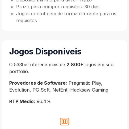
Prazo para cumprir requisitos: 30 dias
Jogos contribuem de forma diferente para os
requisitos
Jogos Disponiveis
O 533bet oferece mais de
2.800+
jogos em seu
portfolio.
Provedores de Software:
Pragmatic Play,
Evolution, PG Soft, NetEnt, Hacksaw Gaming
RTP Medio:
96.4%