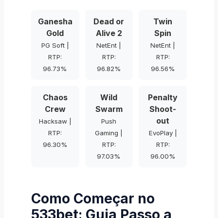
Ganesha
Dead or
Twin
Gold
Alive 2
Spin
PG Soft |
NetEnt |
NetEnt |
RTP:
RTP:
RTP:
96.73%
96.82%
96.56%
Chaos
Wild
Penalty
Crew
Swarm
Shoot-
out
Hacksaw |
Push
RTP:
Gaming |
EvoPlay |
96.30%
RTP:
RTP:
97.03%
96.00%
Como Começar no
533bet: Guia Passo a