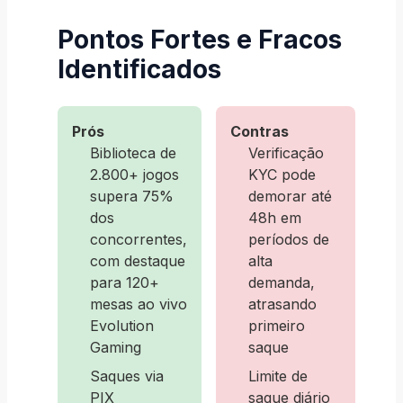
Pontos Fortes e Fracos
Identificados
Prós
Contras
Biblioteca de
Verificação
2.800+ jogos
KYC pode
supera 75%
demorar até
dos
48h em
concorrentes,
períodos de
com destaque
alta
para 120+
demanda,
mesas ao vivo
atrasando
Evolution
primeiro
Gaming
saque
Saques via
Limite de
PIX
saque diário