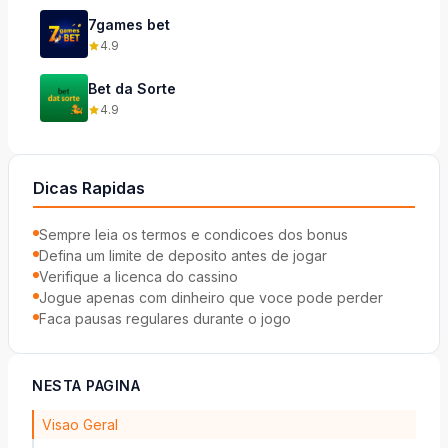
7games bet
4.9
Bet da Sorte
4.9
Dicas Rapidas
Sempre leia os termos e condicoes dos bonus
Defina um limite de deposito antes de jogar
Verifique a licenca do cassino
Jogue apenas com dinheiro que voce pode perder
Faca pausas regulares durante o jogo
NESTA PAGINA
Visao Geral