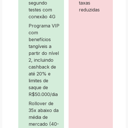
segundo
taxas
testes com
reduzidas
conexão 4G
Programa VIP
com
benefícios
tangíveis a
partir do nível
2, incluindo
cashback de
até 20% e
limites de
saque de
R$50.000/dia
Rollover de
35x abaixo da
média de
mercado (40-