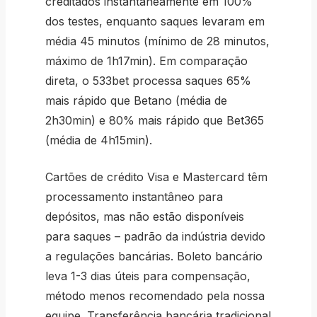
creditados instantaneamente em 100%
dos testes, enquanto saques levaram em
média 45 minutos (mínimo de 28 minutos,
máximo de 1h17min). Em comparação
direta, o 533bet processa saques 65%
mais rápido que Betano (média de
2h30min) e 80% mais rápido que Bet365
(média de 4h15min).
Cartões de crédito Visa e Mastercard têm
processamento instantâneo para
depósitos, mas não estão disponíveis
para saques – padrão da indústria devido
a regulações bancárias. Boleto bancário
leva 1-3 dias úteis para compensação,
método menos recomendado pela nossa
equipe. Transferência bancária tradicional