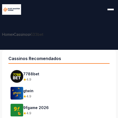
HOT
Home
›
Cassinos
›
533bet
Cassinos Recomendados
7788bet
4.9
gtwin
4.9
9fgame 2026
4.9