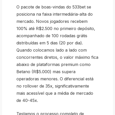
O pacote de boas-vindas do 533bet se
posiciona na faixa intermediária-alta do
mercado. Novos jogadores recebem
100% até R$2.500 no primeiro depósito,
acompanhado de 100 rodadas grátis
distribuídas em 5 dias (20 por dia).
Quando colocamos lado a lado com
concorrentes diretos, o valor máximo fica
abaixo de plataformas premium como
Betano (R$5.000) mas supera
operadoras menores. O diferencial está
no rollover de 35x, significativamente
mais acessível que a média de mercado
de 40-45x.
Testamos o processo completo de