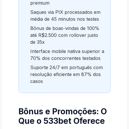
premium
Saques via PIX processados em
média de 45 minutos nos testes
Bônus de boas-vindas de 100%
até R$2.500 com rollover justo
de 35x
Interface mobile nativa superior a
70% dos concorrentes testados
Suporte 24/7 em português com
resolução eficiente em 87% dos
casos
Bônus e Promoções: O
Que o 533bet Oferece