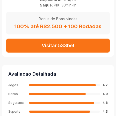
Saque:
PIX: 30min-1h
Bonus de Boas-vindas
100% até R$2.500 + 100 Rodadas
Visitar 533bet
Avaliacao Detalhada
Jogos
4.7
Bonus
4.0
Seguranca
4.6
Suporte
4.3