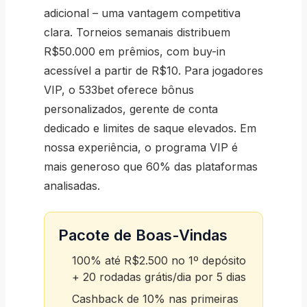
adicional – uma vantagem competitiva
clara. Torneios semanais distribuem
R$50.000 em prêmios, com buy-in
acessível a partir de R$10. Para jogadores
VIP, o 533bet oferece bônus
personalizados, gerente de conta
dedicado e limites de saque elevados. Em
nossa experiência, o programa VIP é
mais generoso que 60% das plataformas
analisadas.
Pacote de Boas-Vindas
100% até R$2.500 no 1º depósito
+ 20 rodadas grátis/dia por 5 dias
Cashback de 10% nas primeiras