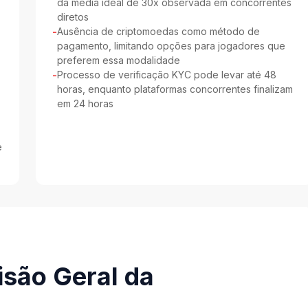
da média ideal de 30x observada em concorrentes
diretos
Ausência de criptomoedas como método de
pagamento, limitando opções para jogadores que
preferem essa modalidade
Processo de verificação KYC pode levar até 48
horas, enquanto plataformas concorrentes finalizam
em 24 horas
e
isão Geral da