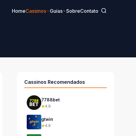
HOT
Home
Cassinos
Guias
Sobre
Contato
Cassinos Recomendados
7788bet
4.9
gtwin
4.9