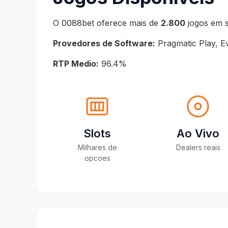
O 0088bet oferece mais de
2.800
jogos em s
Provedores de Software:
Pragmatic Play, Ev
RTP Medio:
96.4%
Slots
Ao Vivo
Milhares de
Dealers reais
opcoes