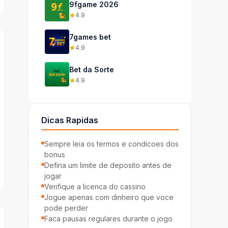
9fgame 2026
4.9
7games bet
4.9
Bet da Sorte
4.9
Dicas Rapidas
Sempre leia os termos e condicoes dos
bonus
Defina um limite de deposito antes de
jogar
Verifique a licenca do cassino
Jogue apenas com dinheiro que voce
pode perder
Faca pausas regulares durante o jogo