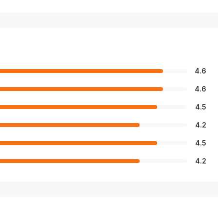
4.6
4.6
4.5
4.2
4.5
4.2