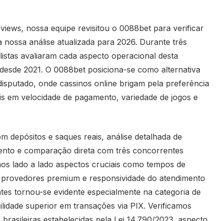
iews, nossa equipe revisitou o 0088bet para verificar
 nossa análise atualizada para 2026. Durante três
listas avaliaram cada aspecto operacional desta
desde 2021. O 0088bet posiciona-se como alternativa
sputado, onde cassinos online brigam pela preferência
iais em velocidade de pagamento, variedade de jogos e
m depósitos e saques reais, análise detalhada de
mento e comparação direta com três concorrentes
os lado a lado aspectos cruciais como tempos de
e provedores premium e responsividade do atendimento
entes tornou-se evidente especialmente na categoria de
idade superior em transações via PIX. Verificamos
asileiras estabelecidas pela Lei 14.790/2023, aspecto