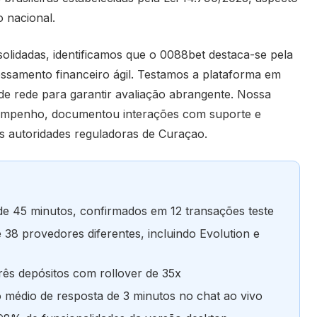
o nacional.
lidadas, identificamos que o 0088bet destaca-se pela
ssamento financeiro ágil. Testamos a plataforma em
s de rede para garantir avaliação abrangente. Nossa
esempenho, documentou interações com suporte e
às autoridades reguladoras de Curaçao.
e 45 minutos, confirmados em 12 transações teste
e 38 provedores diferentes, incluindo Evolution e
rês depósitos com rollover de 35x
médio de resposta de 3 minutos no chat ao vivo